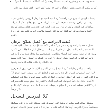
لقد قدمت لنا الشركة Betfinal نسخة ويب حديثة و مطورة بأحدث لغات البرمجة، و”
“هو ما مكنها أن تعمل بنفس الكفاْة و السرعة كيفما كان الجهاز الذي تعمل من خلاله.
يتشابه الرهان المجمع في مراهنات كره القدم الحيه مع الرهان الزوجي والثلاثي، حيث
يجب أن تراهن بتوقعات صحيحة على عدة مباريات حتى تربح رهانك. تعلّم أساسيات
مراهنات كرة القدم، وكيف تراهن على هذه اللعبة عبر الإنترنت. كذلك يمكنك أن تجد
لائحة بأفضل مواقع المراهنة العربية التي تسمح للاعبين العرب بالمراهنة على كرة
القدم.
كيفية المراهنة مع أفضل نصائح الرهان
بفضل شغفه بالرياضة وموهبته في مواكبة آخر الأحداث، فإنه يقدم تغطية ثاقبة لأحدث
الاتجاهات والاحتمالات وكل ما يتعلق بالمراهنات. من خلال أسلوبه الجذّاب في الكتابة
ومعارفه الواسعة، يبُقي أحمد القُراء مطلعين ومُستمتعين مما يجعله صوتًا موثوقًا به في
عالم المراهنات الرياضية. يقول البعض إن الدوري الإنجليزي الممتاز أصبح الآن يعتمد
على المال ولا يبالي بتقاليد الرياضة وقيمها.
واحدة من أكثر بطولات كرة القدم إثارة في الشرق الأوسط هي دوري المحترفين
الإماراتي، المعروف لأسباب الرعاية باسم دوري الخليج العربي. سيطر العين الفائز 13
مرة على الدوري، لكن فرق مثل الجزيرة والشارقة ذاقت طعم النجاح أيضًا في السنوات
الأخيرة. لذلك خذ دائماً العوامل المذكورة أعلاه بالاعتبار قبل وضع رهان على مباريات
كرة” “القدم. يعطي العديد من المواقع عروضات استعادة المال على رهانك الأول إذا لم
يكن رابحاً.
كلا الفريقين ليسجل
وبفضل مواقع المراهنات الرياضية على الموبايل هذه، يمكنك الآن أن تراهن ببساطة
مستخدماً جهازك اللوحي أو هاتفك الذكي على أي مباراة كرة قدم. تسمح لك هذه المواقع