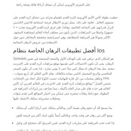
على الدوري الأوروبي يُمكن أن تمنحك أرباحًا هائلة ومتعة رائعة.
حظيت بطولة كأس الأمم الأوروبية لكرة القدم باهتمام متزايد بين عشاق كرة القدم على
مستوى العالم.. علاوة على ذلك، يمثل دوري الأبطال فرصة استثنائية للاعبين الكنديين
لإبراز قدراتهم على الساحة العالمية. وهكذا، فإن فرق كرة القدم الأوروبية تجذب » «
جمهورًا واسعًا من المراهنات، الذين يأتون من مختلف أنحاء العالم لمشاهدة المشهد.
الأكثر شيوعًا هي المراهنة المتطابقة، وهي استراتيجية منخفضة المخاطر تدور حول
الاستفادة من عروض الرهان المجانية.
أفضل تطبيقات الرهان الخاصة بنظام Ios
Scorecasts هو المكان الذي تراهن فيه على الهداف الأول والنتيجة الصحيحة في نفس
الرهان. يجب أن تكون الاحتمالات التي تقدمها موقع مراهنات كرة القدم على الإنترنت
سخية. مثل هذا الرهان له مجال كبير جدًا حتى لا يؤتي ثماره ، لذا يجب أن يكون السعر
التنافسي والربح المحتمل الكبير بمثابة مكافأتك. تقام كأس العالم كل أربع سنوات ،
وتتأهل منتخبات من كل قارة للنهائيات حسب الكوتا لكل اتحاد من الإتحادات FIFA.
تضمن أفضل” “مواقع مراهنات كرة القدم على الانترنت في العالم العربي أن كأس
العالم هي حدث هام على مدار العام بأكمله ، مما يضاعف من إيرادات المراهنة في
البطولة. ضع دائمًا رهانات صغيرة حتى تتمكن من اختبار المواقع التي تقدم تنبؤات
وتحليلات مشروعة يمكنك الاعتماد عليها.
بما يسمح لك أن تضع رهان بقيمة أكبر، وبالتالي يمكنك جني أرباح أعلى، أو يمكنك
وضع أكثر من رهان في وقت واحد، وبالتالي أيضاً يكون لديك أكثر من فرصة للفوز.
إذا كنت تحب المراهنة على مباريات كرة القدم، فمن المرجح أنك ستحتاج إلى وكيل
مراهنات لديه عروض جيدة للمراهنة على كرة القدم.