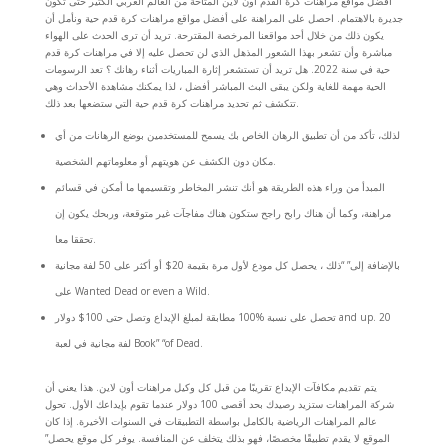
أفضل مواقع مراهنات كرة القدم اون لاين المتاحة من العالم العربي الكثير حتى تكون
جديرة بالاهتمام. احصل على المراهنة على أفضل مواقع مراهنات كرة قدم حية ونأمل أن
يكون ذلك من خلال أحد مواقعنا المرخصة المقترحة. تريد أن ترى الحدث على الهواء
مباشرة وأن تشعر بهذا الشعور المذهل الذي لن تحصل عليه إلا في مراهنات كرة قدم
حية في سنة 2022. هل تريد أن تستشعر إثارة المباريات أثناء رهانك ؟ تعد الرسومات
الحية مهمة للغاية ولكن يبقى البث المباشر أفضل ، لذا يمكنك مشاهدة الأحداث وهي
تتكشف ثم تحديد مراهنات كرة قدم حية التي ستضعها بعد ذلك.
لذلك، تأكد من أن تطبيق الرهان الخاص بك يسمح للمستخدمين بوضع الرهانات من أي
مكان دون الكشف عن هويتهم أو معلوماتهم الشخصية.
المبدأ من وراء هذه الطريقة هو أنك تنشر المخاطر وتقسيمها ما أمكن في قسائم
مراهنة، وكما أن هناك رابح راجح ستكون هناك مفاجآت غير متوقعة، وربحك يكون إن
تحققا معا.
بالإضافة إلى” “ذلك ، يحصل كل مودع لأول مرة بقيمة 20$ أو أكثر على 50 لفة مجانية
على Wanted Dead or even a Wild.
تحصل على نسبة %100 مطابقة لمبلغ الإيداع وتصل حتى 100$ دولار and up. 20
لفة مجانية في لعبة Book” “of Dead.
يتم تقديم مكافآت الإيداع تقريبًا من قبل كل وكيل مراهنات أون لاين. هذا يعني أن
شركة المراهنات ستزيد رصيدك بحد أقصى 100 دولار عندما تقوم بإيداعك الأول. تحول
عالم المراهنات الرياضية بالكامل بواسطة التطبيقات في السنوات الأخيرة. إذا كان
الموقع لا يقدم تطبيقًا مخصصًا، فهو بذلك يتخلف عن المنافسة. يوفر كل موقع يحصل”