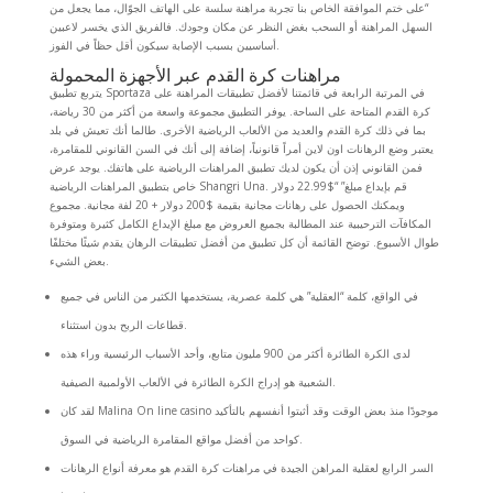
“على ختم الموافقة الخاص بنا تجربة مراهنة سلسة على الهاتف الجوّال، مما يجعل من
السهل المراهنة أو السحب بغض النظر عن مكان وجودك. فالفريق الذي يخسر لاعبين
أساسيين بسبب الإصابة سيكون أقل حظاً في الفوز.
مراهنات كرة القدم عبر الأجهزة المحمولة
يتربع تطبيق Sportaza في المرتبة الرابعة في قائمتنا لأفضل تطبيقات المراهنة على
كرة القدم المتاحة على الساحة. يوفر التطبيق مجموعة واسعة من أكثر من 30 رياضة،
بما في ذلك كرة القدم والعديد من الألعاب الرياضية الأخرى. طالما أنك تعيش في بلد
يعتبر وضع الرهانات اون لاين أمراً قانونياً، إضافة إلى أنك في السن القانوني للمقامرة،
فمن القانوني إذن أن يكون لديك تطبيق المراهنات الرياضية على هاتفك. يوجد عرض
خاص بتطبيق المراهنات الرياضية Shangri Una. قم بإيداع مبلغ” “$22.99 دولار
ويمكنك الحصول على رهانات مجانية بقيمة $200 دولار + 20 لفة مجانية. مجموع
المكافآت الترحيبية عند المطالبة بجميع العروض مع مبلغ الإيداع الكامل كثيرة ومتوفرة
طوال الأسبوع. توضح القائمة أن كل تطبيق من أفضل تطبيقات الرهان يقدم شيئًا مختلفًا
بعض الشيء.
في الواقع، كلمة “العقلية” هي كلمة عصرية، يستخدمها الكثير من الناس في جميع
قطاعات الربح بدون استثناء.
لدى الكرة الطائرة أكثر من 900 مليون متابع، وأحد الأسباب الرئيسية وراء هذه
الشعبية هو إدراج الكرة الطائرة في الألعاب الأولمبية الصيفية.
لقد كان Malina On line casino موجودًا منذ بعض الوقت وقد أثبتوا أنفسهم بالتأكيد
كواحد من أفضل مواقع المقامرة الرياضية في السوق.
السر الرابع لعقلية المراهن الجيدة في مراهنات كرة القدم هو معرفة أنواع الرهانات