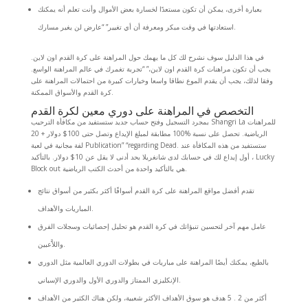
بعبارة أخرى، يمكن أن تكون مستعدًا لخسارة بعض الأموال وأنت تعلم أنه يمكنك
استعادتها في وقت مبكر ومعرفة أن أي تغيير” “عارض لن يغير مسارك.
في هذا الدليل سوف نشرح لك كل ما يهمك حول المراهنة على كرة القدم اون لاين.
يجب أن تكون مراهنات كرة القدم اون لاين،” “تجربة تغمرك في عالم المراهنة الواسع.
وفقا لذلك، يجب أن يقدم الموع نطاقا واسعا وخيارات كبيرة من احتمالات المراهنة على
كرة القدم والأسواق الممكنة.
التخصص في المراهنة على دوري معين لكرة القدم
بمجرد التسجيل وفتح حساب جديد ستستفيد من مكافأة الترحيب Shangri La للمراهنات
الرياضية. تحصل على نسبة %100 مطابقة لمبلغ الإيداع وتصل حتى 100$ دولار + 20
لفة مجانية في لعبة Publication” “regarding Dead. ستستفيد من هذه المكافأة عند
أول إيداع لك في حسابك لدى شانغريلا بحد أدنى لا يقل عن 10$ دولار. بالتأكيد ، Lucky
Block out هي بالتأكيد واحدة من أحدث الكتب الرياضية.
تقدم أفضل مواقع المراهنة على كرة القدم أسواقًا أكثر بكثير من أسواق نتائج
المباريات والأهداف.
عامل مهم آخر لتحسين تنبؤاتك في كرة القدم هو تحليل إحصائيات وسجلات الفرق
واللاَّعبين.
بالطبع، يمكنك أيضًا المراهنة على مباريات في بطولات الدوري العالمية مثل الدوري
الإنكليزي الممتاز والدوري الأول والدوري الإسباني.
أكثر من 2 . 5 هدف هو سوق الأهداف الأكثر شعبية، ولكن هناك الكثير من الأهداف