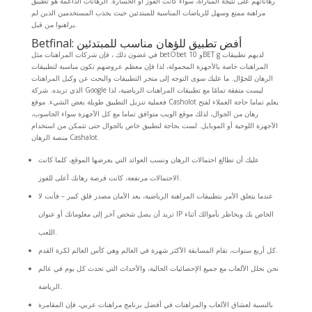
رهاناتهم على نتيجة المباراة، سواء كانت الفوز أو الخسارة. الرهانات الداعمة هو تطبيق
مراهنة ممتع وسهل للرياضات المناسبة للمبتدئين حيث يجذب المستخدمين الذين لم
يراهنوا من قبل.
Betfinal: أفض تطبيق للؤهان مناسب للمبتدئين
في غضون ذلك ، فإن شركات المراهنات مثل betObet و 10BET g لديهم تطبيقات
المراهنات خاصة بالأجهزة المحمولة، لذا فإن معظم عروضهم تكون مناسبة لتطبيقات
الرهان للجوّال. ما عليك سوى التوجه إلى متجر التطبيقات والبحث عن وكيل المراهنات
الذي تريده. شركة Google ليست متفقة تمامًا مع تطبيقات المراهنات الرياضية، لذا
فعملية تنزيل التطبيق طويلة بعض الشيء. موقع Casholot يعلم تماما حاجة العملاء لفتح
رهان من الجوال، لذلك موقع الويب متوافق تماما مع كل الأجهزة سواء الحاسوب،
الأجهزة اللوحية أو الموبايل. لست بحاجة لتطبيق خاص بالجوال حتى تتمكن من استخدام
منصة الرهان Cashalot.
عليك أن تطالع احتمالات الرهان ونسب العوائد التي يعرضها الموقع، كلما كانت
الاحتمالات مرتفعة، كانت فرصة رهانك أعلى للفوز.
عندما يتعلق الأمر بتطبيقات المراهنة الرياضية، يعد الأمان مصدر قلق كبير – فأنت لا
تريد أن يصل شخص آخر إلى معلوماتك أو عنوان IP الخاص بك ويخاطر بأموالك أثناء
اللعب.
كل أربع سنوات، تقام المسابقة الأكثر شهرة في العالم وهي كأس العالم لكرة القدم.
نحن نحلل الألعاب مع جميع الإحصائيات الحالية، والأحداث التي تحدث كل يوم في عالم
الرياضة.
بالنسبة لعشاق الألعاب والمراهنات في أفضل برنامج مراهنات عربي، فإن المقامرة