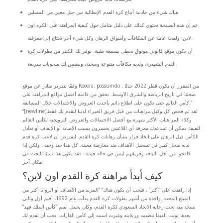
هناك شيء من جاذبية أتباع كرة القدم الإيطالية بين جيل معين من المصلين.
ثم إن هذه الصفحة تحتوي كذلك على دليل شامل حول كيفية المراهنة على الكره اون
لاين، ولمحة عامة عن المكافآت وأسواق الرهان وكل شيء آخر تحتاج إلى معرفته.
أن يكون موقع قانوني موثوق يحظى بسمعة طيبة، يوفر لك الكثير من بطولات كرة
القدم الشهيرة، ولديه مكافآت متنوعة وسخية، ويضمن لك سحوبات سريعة.
وفقًا لتقرير صادر عن موقع Kooora. possuindo ، من المقرر أن يكون قطر 2022 حدثًا
ضخمًا في تاريخ الرياضة والشرق الأوسط. تحقق من قائمة أفضل مواقع المراهنة على
كأس العالم حتى تكون على اطلاع دائم بأحدث العروض والاحتمالات خلال المسابقة.”
“[newline]لقد تم فحص كل وكيل مراهنات من قبل فريق الخبراء لدينا لنقدم لك فقط
وكلاء المراهنات الأكثر شهرة مع أفضل الاحتمالات والعروض الترويجية لكأس العالم
للفيفا. يمكن أن تساعدك معرفة أي اللاعبين يخسرون بسبب الإصابة أو الإيقاف أو تعادل
الكأس قبل الرهان على اتخاذ قرار بشأن رهانات كرة القدم. لنفترض أن لاعب كرة قدم
لديه سجل كبير في تسجيل الأهداف ضد معارضة معينة. كل هذا جيد وجيد ، ولكن إذا
كافحوا من أجل اللياقة وفريقهم ليس في حالة جيدة ، فقد يكون هذا سببًا للبحث في
مكان آخر.
كيف أبدأ مراهنة كرة القدم اون لاين؟
إذا راهنت على “أكثر” ، فيجب أن يكون هناك” “المزيد من الأهداف أو الزوايا أكثر من
المبلغ المحدد. واحدة من أشهر بطولات كرة القدم بدأت عام 1992، أقيم أول وثاني
نسخة منه تحت رعاية الاتحاد السعودي لكرة القدم، وكان يحمل اسم “كأس الملك فهد”
بعدها تولت الفيفا تنظيمه ورعايته وغيرت اسمه إلى كأس القارات. يجب أن تقدم لك