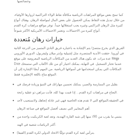
وخصائصها.
كما تمنح بعض مواقع المراهنات الرياضية مكافأة نقاط الولاء التراكمية لزوارها الأوفياء،
من خلال تبديل هذه النقاط يمكن الحصول على بعض المال لمواصلة الرهان. وهناك أنواع
كثيرة مثل الرهان التراكمي وغيره يجب استغلالها جيداً. توفر مواقع مراهنات كرة القدم
أنواع كثيرة من الاحتمالات، وتعتبر الاحتمالات الأمريكية الأكثر شيوعاً.
خيارات رهان مُتعددة
الفريق الذي يخرج منتصرًا يتم الإشادة به باعتباره فريق النادي المتميز من الدرجة الثانية
في أوروبا. حققت الأندية المنتصرة، مثل إشبيلية وإنتر ميلان وليفربول، الدوري الأوروبي
عدة مرات. قد يكون هناك العديد من المكافآت الرياضية المعروضة على موقع Mega
Dice عندما تختار التسجيل. في النهاية، يمكنك اختيار أي من تلك الألعاب التي ستمنحك
المكافآت التي يمكن استخدامها في أسواقها الرياضية. من المهم أيضًا الإشارة إلى أن
الموقع متاح باللغة الإنجليزية فقط.
بقليل من الممارسة والصبر، يمكنك تحسين مهاراتك في التنبؤ وزيادة فرصك في
النجاح في مراهنات كرة القدم… إذا قمت بهذا كله، فأنت مراهن ذو عقلية رابحة.
في الحقيقة،المواقع التي لا تقدم هذه الخاصية فهي غير عادلة إتجاهك ولاتستجيب لأحد
أهم المعايير التي نصنف أفضل المواقع في صناعة الرهان.
ينتمي ما يقرب من 90٪ منها إلى شبه القارة الهندية، وتعد لعبة الكريكيت واحدة من
أكثر الرياضات شعبية في الهند.
يترأس لعبة كرة القدم دوليًّا الاتحاد الدولي لكرة القدم (الفيفا).