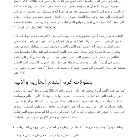
الرياضية و ليس على العاطفة، حتى تصيح مراهنا متالقا و تفوز في رهاناتك. لكي تصبح
محترفا في هذا المجال يجب وضع استراتيجية معينة، حتى تتمكن من ربح الاحتمالات
الرياضية، ووضع استراتيجية وتطبيقها بحذافيرها وهذا الذي سيمكن من تحسين أدائك في
المراهنات الرياضية. و في هذا المقال سوف نرى افضل الاستراتيجيات و تنبؤات الرهان
الرياضية، كما سوف نبين افضل مواقع المراهنات الرياضية، و غيرها من الأشياء الممتعة
.
1xbet morocco
حول المراهنات
الملاكمة هي رياضة أخرى مشهورة عالميًا، وهي الرياضة الأكثر شعبية في كوبا. لقد نال
الفريق الوطني الصيني احترامًا كبيرًا وجمهورًا كبيرًا من المتابعين لمهاراته المذهلة في
تنس الطاولة وإنجازاته الهائلة. تعد الكرة الطائرة وسيلة ممتازة لمقابلة أشخاص جدد
وتكوين صداقات، ولا تؤثر بشكل كبير على البنية العضلية الهيكلية نظرًا لطبيعتها ذات
التأثير المنخفض على مستوى المبتدئين. تعتبر لعبة التنس واحدة من أكثر الرياضات
شعبية في أوروبا، ولها تاريخ وتقاليد طويلة في دول مثل السويد. اكتسبت لعبة التنس
شعبية على مدار القرنين الماضيين، حيث كان يلعبها في الأصل” “رهبان يعود تاريخهم إلى
600 عام.
بطولات كرة القدم الجارية والآتية
كما تُدر هذه اللعبة أرباح ضخمة جداَ على الأندية والفرق واللاعبين، ودخل كبير على بعض
الدول وخاصة التي يتم تنظيم المسابقات الكبرى بها مثل مونديال كأس العالم ومسابقة
الالعاب الأولمبية. سواء كنت تريد التقدم إلى الأمام في رهانات كرة القدم أو فقط تريد
تقليل خسائرك على رهان يبدو لك أنه غير رابح، فأنت بحاجة إلى وظيفة السحب النقدي
التي يجب أن تتوفر على موقع مراهنات كرة القدم اون لاين. إذا لم يقدم موقع المراهنات
هذه الخاصية، فهو على الأرجح، غير جدير بإهتمامك.
الرهانات وجهاً لوجه، والمعروفة أيضًا باسم الرهان في اتجاهين، هي نوع من المباريات
التي يتنافس فيها فردان أو فريقان ضد كل منهما.