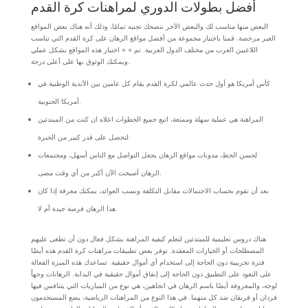
أفضل بطولات الدوري لمراهنات كرة القدم
البعض منها مناسب لك والبعض الأخر ننصحك تجنبه تمامًا، وذلك أنه هناك بعض المواقع
الغير مرخصة. قمنا باختيار مجموعة من أفضل مواقع الرهان على كرة القدم التي تناسب
اللاعبين العرب من مختلف الدول العربية. تم » « اختبار هذه المواقع بشكل عملي
ويمكنك الوثوق بها على أعلى درجة.
كأس أمريكا هو أول حدث عالمي لكرة القدم يقام كل عامين بين الأندية الوطنية في
أمريكا الجنوبية.
المراهنة هي عملية سهلة وممتعة، اتبع جميع الخطوات اعلاه ان كنت من المبتدئين
لتحصل على قدر كبير من الخبرة.
لحسن الحظ، مدونات مواقع الرهان يجعل التواصل مع الناس أسهل، ومجتمعات
الرهان أصبحت الآن أكبر من أي وقت مضى.
بعد أن تقوم بحساب الاحتمالات مقابل التكلفة ونسب العوائد، يمكنك معرفة إذا كان
هذا الرهان فرصة جيدة أم لا.
هناك دروس تعليمية للمبتدئين لتعلم كيفية المراهنة بشكل فعال دون أن تطغى عليهم
المصطلحات أو الخيارات المعقدة. توفر بعض تطبيقات مراهنات كرة القدم هذه أيضًا
فترة تجريبية دون الحاجة إلى استخدام أي أموال حقيقية. تساعدك هذه الميزة الفعالة
على التعود على التطبيق دون الحاجة إلى إنفاق أموال حقيقية في البداية. الرهانات وجهاً
لوجه، والمعروفة أيضًا باسم الرهان في اتجاهين، هي نوع من المباريات التي يتنافس فيها
فردان أو فريقان ضد كل منهما. في هذا النوع من المراهنات الرياضية، يضع المستخدمون