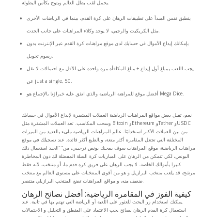
يحمل لقب بطل العالم ويتوج بكأس البطولة.
ينطبق نفس المبدأ على تطبيقات الرهان على كرة القدم، بينما في الرياضات الأخرى
مثل الكريكيت والرجبي، لا يوجد وكلاء المراهنات على جانب الحدث.
بإمكانك إيداع الأموال في حسابك لدى موقع مراهنات كرة القدم عبر الإنترنت بدون
رسوم تحويل.
يجب اللعب بمبلغ أول إيداع + مبلغ المكافأة مرة واحدة على الأقل مع احتمالات لا تقل
عن just a single, 50.
أفضل موقع للمراهنة الرياضية والذي اتفق عليه خبراؤنا بالإجماع هو Mega Dice.
نعم، تقبل بعض مواقع المراهنات الرياضية العملات المشفرة لإيداع الأموال في حسابك
وسحب المكاسب. تعد العملات المشفرة مثل Bitcoin وEthereum وTether وUSDC
من بين العملات الأكثر استخدامًا. عالم المراهنات الرياضية مليء بالعديد من الميزات
المختلفة التي تجعل المقامرة أكثر متعة، وبالطبع أكثر فائدة. عند تسجيلك في موقع
مراهنات الرياضية، موقع المراهنات سوف يمحنك بونص ترحيبي، من” “الجيد استعمال ذلك
البونص، لكي تتمكن من الرهان على المباريات كرة السلة المفضلة لك دون المخاطرة
كثيرا بأموالك الخاصة. لا يجب الرهان على فريق كرة قدم ما، أو منتخب، لأنه فقط
مرشح، قد يلعب منتخب البرازيل و هو من أقوى المنتخبات على مستوى العالم مع منتخب
ضعيف منه، و مواقع المراهنات تضع المنتخب البرازيلي منتصر.
كيفية الفوز في المقامرة الرياضية: أفضل نصائح الرهان
يمكنك استخدام زر البحث للعثور على اللعبة أو الرياضة التي تهتم بها في ثانية. عند
استعمال كرة القدم الرهان نصائح يجب الاعتماد على المنطق و التحليل و الاحتمالات