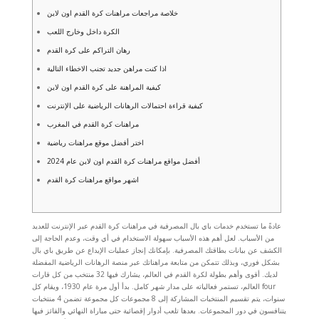
خلاصة مراجعات مراهنات كرة القدم اون لاين
الكرة داخل وخارج اللعب
رهان التراكم على كرة القدم
اذا كنت مراهن جديد تجنب الاخطاء التالية
كيفية المراهنة على كرة القدم اون لاين
كيفية قراءة احتمالات الرهانات الرياضية على الإنترنت
مراهنات كرة القدم في المغرب
اختر أفضل موقع مراهنات رياضية
أفضل مواقع مراهنات كرة القدم اون لاين عام 2024
اشهر مواقع مراهنات كرة القدم
عادةً ما تستخدم خدمات باي بال المصرفية في مراهنات كرة القدم عبر الإنترنت للعديد
من الأسباب. لعل أهم هذه الأسباب سهولة الاستخدام في أي وقت، وعدم الحاجة إلى
الكشف عن بيانات بطاقتك المصرفية. بإمكانك إنجاز عمليات الإيداع عن طريق باي بال
بشكل فوري، وبذلك تتمكن من متابعة مراهناتك عبر منصة الرهانات الرياضية المفضلة
لديك. أقوى وأهم بطولة لكرة القدم في العالم، يشارك فيها 32 منتخب من كل قارات
العالم، تستمر فعالياته على مدار شهر كامل. بدأ أول مرة عام 1930، ويقام كل four
سنوات، يتم تقسيم المنتخبات المشاركة إلى 8 مجموعات كل مجموعة تضمن 4 منتخبات
يتنافسون في دور المجموعات. بعدها تلعب أدوار إقصائية حتى مباراة النهائي والفائز فيها