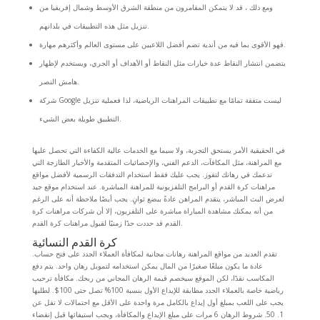
ومع ذلك ، قد لا يتمكن المقامرون من منطقة الشرق الأوسط وشمال إفريقيا من
تنزيل مثل هذه التطبيقات في بلدانهم.
فهو الأقوى بما فيه من أندية تضم أفضل اللاعبين على مستوى العالم وأكثرهم مهارة.
يتضمن انتشار النقاط عدة خيارات مثل النقاط أو الأهداف أو الجري، ويستخدم لإظهار
هامش النصر.
شركة Google ليست متفقة تمامًا مع تطبيقات المراهنات الرياضية، لذا فعملية تنزيل
التطبيق طويلة بعض الشيء.
في الحقيقية الأمر يستحق التجربة، ولا سيما مع الخدمات عالية الكفاءة التي تحصل عليها
مع المراهنة، مثل المكافآت، الدعم الفني، والإحصائيات المتقدمة والأخبار الطازجة التي
تدعمك في رهانك لتفوز. يجب عليك فقط استخدام التدفقات الرسمية لأفضل مواقع
مراهنات كرة القدم أو البرامج التلفزيونية للمراهنة المباشرة. عند استخدام موقع جيد
لعرض البث المباشر، يتقدم المراهن عادةً ببضع ثوانٍ. يجب أيضًا ملاحظة أنه على الرغم
من أنه يمكنك مشاهدة المباراة مباشرة على التلفزيون، إلا أن شركات مراهنات كرة
القدم قد حددت حدًا زمنيًا لقبول مراهنات كرة القدم.
كرة القدم النسائية
تقدم العديد من مواقع المراهنة رهانات مجانية لمكافأة العملاء الجدد على فتح حساب.
عادة ما يكون مبلغًا صغيرًا من المال يمكن استخدامه لتمويل رهان واحد. يتم دفع
المكاسب نقدًا، لكن الموقع سيخصم قيمة الرهان المجاني من ربحك. مكافأة ترحيب
رياضية خاصة بالعملاء الجدد مطابقة للإيداع الأول بنسبة 100% تصل حتى 100$. لطلبها
يجب على اللعب بمبلغ أول إيداع بالكامل مرة واحدة على الأقل مع احتمالات لا تقل عن
1. 50. شروط الرهان 6 مرات على مبلغ الإيداع والمكافأة، ويجب استيفائها قبل إنقضاء