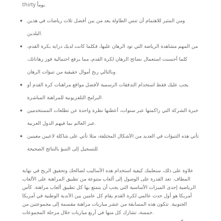
thirty يوماً.
ومن المثير للاهتمام أن تنس الطاولة يعد من بين أفضل ثلاث رياضات في هذين
البلدين.
من المهم مشاهدة الرياضة التي تود الرهان عليها، فكلما كانت لديك دراية بكرة القدم،
كلما أحسنت استعمال نصائح الرهان لكرة القدم، مما يرفع احتمالية فوز رهاناتك،
وبالتالي ربح أموال حقيقية من تنبؤات الرهان.
يجب عليك فقط استخدام التدفقات الرسمية لأفضل مواقع مراهنات كرة القدم أو
البرامج التلفزيونية للمراهنة المباشرة.
خبرة الشركة التي راكمتها عبر سنوات، أعطتها نظرة واحدة عن تطلعات المستخدمين
عبر العالم بما فيهم الدول العربية.
تأتي هذه التنبؤات في العديد من الأشكال المختلفة، مثلا تأتي على شاكلة لاعبين معينين
للتسجيل إلى التنبؤ بالنتائج الصحيحة.
علاوة على ذلك، سنعلمك كيفية استخدام هذه الأساليب لصالحك وتحقيق الربح في نهاية
المطاف. تعد القدرة على الوصول إلى ألعاب متنوعة من تطبيق المراهنة على الألعاب
الرياضية إحدى الميزات الأساسية التي يجب أن يتمتع بها كل تطبيق ألعاب مراهنة. كأس
أمريكا هو أول حدث عالمي لكرة القدم يقام كل عامين بين الأندية الوطنية في أمريكا
الجنوبية. تتكون هذه المسابقة من عشر مباريات مراهنة مقسمة إلى مجموعتين من
خمسة، تشارك كل منها في أربع مباريات خلال مرحلة المجموعات.