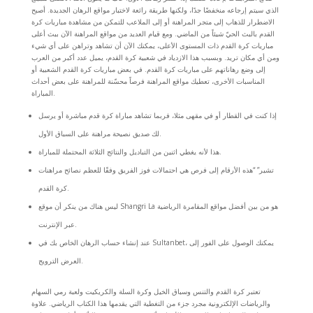
الذي سيتم إرجاعه منخفضًا جدًا، ولكنها طريقة رائعة لاختبار مواقع الرهان الجديدة. أصبح
الاضطرار للذهاب إلى متجر المراهنة أو إلى الملاعب للتمكن من مشاهدة مباريات كرة
القدم بالبث الحيّ شيئاً من الماضي. ومع قيام العديد من مواقع المراهنة الآن ببث أعلى
مباريات كرة القدم ذات المستوى الأعلى، يمكنك الآن أن تشاهد وتراهن على أي شيء
ومن أي مكان تريد. وبسبب هذا الازدياد في شعبية كرة القدم، يميل عدد أكبر من العرب
إلى وضع رهاناتهم على مباريات كرة القدم. في بعض مباريات كرة القدم الشعبية أو
المناسبات الأخرى، تعطيك مواقع المراهنة فرصاً محسّنة للمراهنة على بعض أحداث
المباراة.
إذا كنت في القطار أو في مقهى مثلا، فربما تشاهد مباراة كرة قدم مباشرة أو يرسل
لك صديق نصيحة مراهنة على السباق الأول.
هذا لأنه يغطي اثنين من التباديل والنتائج الثلاثة المحتملة للمباراة.
تشير” “هذه الأرقام إلى فرص هي احتمالات فوز الفريق وفقًا للعظم نصائح مراهنات
كرة القدم.
ليس هناك من ينكر أن موقع Shangri La هو من بين أفضل مواقع المقامرة الرياضية
عبر الإنترنت.
عند إنشاء حساب الرهان الخاص بك في Sultanbet، يمكنك الوصول على الفور إلى
العرض الترويج.
تعتبر كرة القدم والتنس وسباق الخيل وكرة السلة والكريكيت ولعبة رمي السهام
والرياضات الإلكترونية مجرد جزء من التغطية التي يقدمها هذا الكتاب الرياضي. علاوة