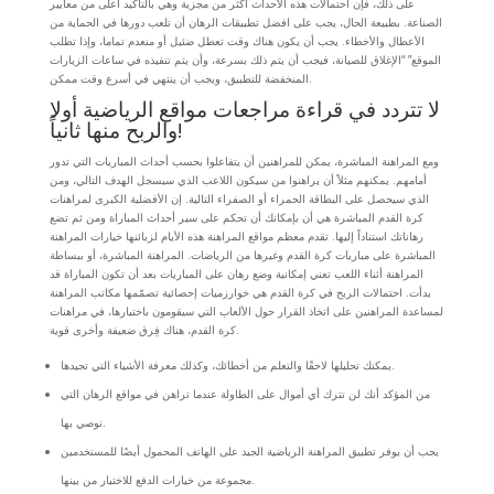
على ذلك، فإن احتمالات هذه الأحداث أكثر من مجزية وهي بالتأكيد أعلى من معايير
الصناعة. بطبيعة الحال، يجب على افضل تطبيقات الرهان أن تلعب دورها في الحماية من
الأعطال والأخطاء. يجب أن يكون هناك وقت تعطل ضئيل أو منعدم تماما، وإذا تطلب
الموقع” “الإغلاق للصيانة، فيجب أن يتم ذلك بسرعة، وأن يتم تنفيذه في ساعات الزيارات
المنخفضة للتطبيق، ويجب أن ينتهي في أسرع وقت ممكن.
لا تتردد في قراءة مراجعات مواقع الرياضية أولا
والربح منها ثانياً!
ومع المراهنة المباشرة، يمكن للمراهنين أن يتفاعلوا بحسب أحداث المباريات التي تدور
أمامهم. يمكنهم مثلاً أن يراهنوا من سيكون اللاعب الذي سيسجل الهدف التالي، ومن
الذي سيحصل على البطاقة الحمراء أو الصفراء التالية. إن الأفضلية الكبرى لمراهنات
كرة القدم المباشرة هي أن بإمكانك أن تحكم على سير أحداث المباراة ومن ثم تضع
رهاناتك استناداً إليها. تقدم معظم مواقع المراهنة هذه الأيام لزبائنها خيارات المراهنة
المباشرة على مباريات كرة القدم وغيرها من الرياضات. المراهنة المباشرة، أو ببساطة
المراهنة أثناء اللعب تعني إمكانية وضع رهان على المباريات بعد أن تكون المباراة قد
بدأت. احتمالات الربح في كرة القدم هي خوارزميات إحصائية تصمّمها مكاتب المراهنة
لمساعدة المراهنين على اتخاذ القرار حول الألعاب التي سيقومون باختيارها، في مراهنات
كرة القدم، هناك فِرق ضعيفة وأخرى قوية.
يمكنك تحليلها لاحقًا والتعلم من أخطائك، وكذلك معرفة الأشياء التي تجيدها.
من المؤكد أنك لن تترك أي أموال على الطاولة عندما تراهن في مواقع الرهان التي
نوصي بها.
يجب أن يوفر تطبيق المراهنة الرياضية الجيد على الهاتف المحمول أيضًا للمستخدمين
مجموعة من خيارات الدفع للاختيار من بينها.