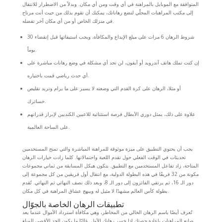
المتوافقة مع الموبايل بالمراهنة في أي وقت ومن أي مكان. وبدلاً من الاضطرار للانتقال
إلى مكتب المراهنات المحلّي لتضع رهاناتك، يمكنك أن تقوم بذلك من حيث أنت مرتاح
في منزلك الخاص أو من أي مكان آخر تفضله.
شروط الرهان 6 مرات على مبلغ الإيداع والمكافأة، ويجب استيفائها قبل إنقضاء 30
يوماً.
إن كنت تملك هاتف آندرويد أو آيفون، لن تجد أي مشكلة في وضع رهانات مباشرة على
أي حدث رياضي قمت باختياره.
أو مثلا، الرهان على كرة القدم التي وضعته لا يسير على ما يرام وتريد تقليص
خسائرك.
علاوة على ذلك، يمثل دوري الأبطال فرصة استثنائية للاعبين الكنديين لإبراز قدراتهم
على الساحة العالمية.
يجب أن يحتوي التطبيق على ميزة موثوقة للمراهنة المباشرة والتي تمنح المستخدمين
تحديثات في الوقت الفعلي حول تقدم اللعبة واحتمالاتها. كلما زادت خيارات الرهان
المتاحة، زاد تفاعل المستخدمين مع التطبيق. يتكون هيكل المسابقة من ثماني مجموعات
مكونة من 32 فريقًا في هذه البطولة الدولية، مع انتقال أول فريقين من كل مجموعة إلى
دور الـ 16، ثم يرتقي الفائزون إلى دور الـ 8، وبعد ذلك نصف النهائي ثم النهائي. تُقدم
بطولة كأس العالم مشهدًا لا مثيل له ويبهج عشاق المراهنة في كل مكان.
تطبيقات الرهان الخاصة بالجوّال
تُعرف أيضًا باسم الرهان الخالي من المخاطر، وهي مكافأة استرداد الأموال عندما يعد
صانع المراهنات بإعادة حصتك إذا خسر رهانك الأول. غالبًا ما يكون الحد الأقصى للمبلغ