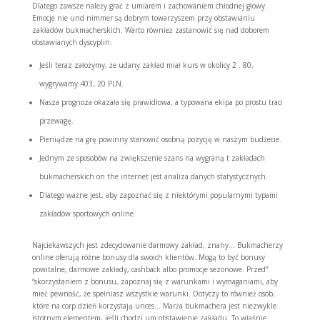
Dlatego zawsze należy grać z umiarem i zachowaniem chłodnej głowy.
Emocje nie und nimmer są dobrym towarzyszem przy obstawianiu
zakładów bukmacherskich. Warto również zastanowić się nad doborem
obstawianych dyscyplin.
Jeśli teraz założymy, że udany zakład miał kurs w okolicy 2 . 80,
wygrywamy 403, 20 PLN.
Nasza prognoza okazała się prawidłowa, a typowana ekipa po prostu traci
przewagę.
Pieniądze na grę powinny stanowić osobną pozycję w naszym budżecie.
Jednym ze sposobów na zwiększenie szans na wygraną t zakładach
bukmacherskich on the internet jest analiza danych statystycznych.
Dlatego ważne jest, aby zapoznać się z niektórymi popularnymi typami
zakładów sportowych online.
Najciekawszych jest zdecydowanie darmowy zakład, znany… Bukmacherzy
online oferują różne bonusy dla swoich klientów. Mogą to być bonusy
powitalne, darmowe zakłady, cashback albo promocje sezonowe. Przed”
“skorzystaniem z bonusu, zapoznaj się z warunkami i wymaganiami, aby
mieć pewność, że spełniasz wszystkie warunki. Dotyczy to również osób,
które na corp dzień korzystają unces… Marża bukmachera jest niezwykle
istotnym elementem, jeśli chodzi um obstawienie zakładu. To właśnie