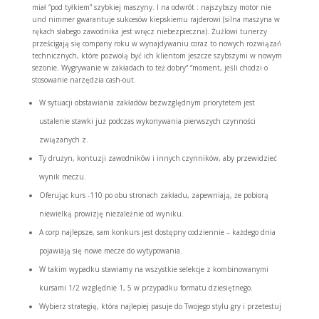
miał “pod tyłkiem” szybkiej maszyny. I na odwrót : najszybszy motor nie
und nimmer gwarantuje sukcesów kiepskiemu rajderowi (silna maszyna w
rękach słabego zawodnika jest wręcz niebezpieczna). Żużlowi tunerzy
prześcigają się company roku w wynajdywaniu coraz to nowych rozwiązań
technicznych, które pozwolą być ich klientom jeszcze szybszymi w nowym
sezonie. Wygrywanie w zakładach to też dobry” “moment, jeśli chodzi o
stosowanie narzędzia cash-out.
W sytuacji obstawiania zakładów bezwzględnym priorytetem jest
ustalenie stawki już podczas wykonywania pierwszych czynności
związanych z.
Ty drużyn, kontuzji zawodników i innych czynników, aby przewidzieć
wynik meczu.
Oferując kurs -110 po obu stronach zakładu, zapewniają, że pobiorą
niewielką prowizję niezależnie od wyniku.
A corp najlepsze, sam konkurs jest dostępny codziennie – każdego dnia
pojawiają się nowe mecze do wytypowania.
W takim wypadku stawiamy na wszystkie selekcje z kombinowanymi
kursami 1/2 względnie 1, 5 w przypadku formatu dziesiętnego.
Wybierz strategię, która najlepiej pasuje do Twojego stylu gry i przetestuj