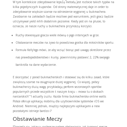
W tym kontekście zdecydowanie lepszą metodą jest rozbicie takich typów na
kilka pojedynczych kuponów. Od strony matematycznej daje in order to
zdecydowanie większe szanse na odniesienie wygranej u bukmachera.
Zarabianie na zakładach będzie możliwe pod warunkiem, jeśli gracz będzie
utrzymywał yield mhh dodatnim poziomie. Kiedy jest on na plusie, to
oznacza, że nasze ruchy u bukmachera przynoszą korzyści.
Ruchy otwierające gracza wiele mówią o jego intencjach w grze.
Obstawianie meczów na żywo to prawdziwa gratka dla miłośników sportu.
Formuła Kelly’ego mówi, że aby wziąć biorąc pod uwagę określone przez
nas prawdopodobieństwo i kursy, powinniśmy postawić 2, 22% swojego
bankrolla na dane wydarzenie.
E skorzystać z porad bukmacherskich i stosować się do kilku zasad, które
zwiększą szanse na osiągnięcie dużej wygranej. Co więcej, polscy
bukmacherzy dużą wagę przykładają perform sezonowych sportów
popularnych przede wszystkim t naszym kraju – mowa tu o skokach
narciarskich” “i actually żużlu. Każda firma bukmacherska online watts
Polsce oferuje aplikację mobilną dla użytkowników systemów iOS we
Android. Niemniej jednak, między najlepszymi aplikacjami a new
pozostałymi istnieje bardzo i?
Obstawianie Meczy
“Dowiedz się, jakie są najlepsze system obstawiania, jak typować mecze