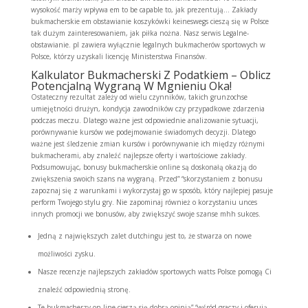
wysokość marży wpływa em to be capable to, jak prezentują… Zakłady
bukmacherskie em obstawianie koszykówki keineswegs cieszą się w Polsce
tak dużym zainteresowaniem, jak piłka nożna. Nasz serwis Legalne-
obstawianie. pl zawiera wyłącznie legalnych bukmacherów sportowych w
Polsce, którzy uzyskali licencję Ministerstwa Finansów.
Kalkulator Bukmacherski Z Podatkiem – Oblicz
Potencjalną Wygraną W Mgnieniu Oka!
Ostateczny rezultat zależy od wielu czynników, takich grunzochse
umiejętności drużyn, kondycja zawodników czy przypadkowe zdarzenia
podczas meczu. Dlatego ważne jest odpowiednie analizowanie sytuacji,
porównywanie kursów we podejmowanie świadomych decyzji. Dlatego
ważne jest śledzenie zmian kursów i porównywanie ich między różnymi
bukmacherami, aby znaleźć najlepsze oferty i wartościowe zakłady.
Podsumowując, bonusy bukmacherskie online są doskonałą okazją do
zwiększenia swoich szans na wygraną. Przed” “skorzystaniem z bonusu
zapoznaj się z warunkami i wykorzystaj go w sposób, który najlepiej pasuje
perform Twojego stylu gry. Nie zapominaj również o korzystaniu unces
innych promocji we bonusów, aby zwiększyć swoje szanse mhh sukces.
Jedną z największych zalet dutchingu jest to, że stwarza on nowe
możliwości zysku.
Nasze recenzje najlepszych zakładów sportowych watts Polsce pomogą Ci
znaleźć odpowiednią stronę.
Te bukmacherzy on-line cieszą się dobrą opinią” “wśród graczy i oferują