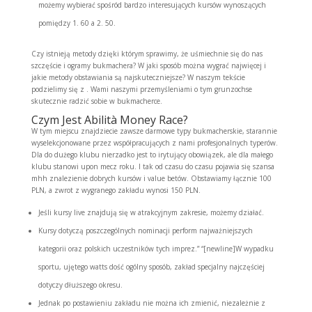
możemy wybierać spośród bardzo interesujących kursów wynoszących
pomiędzy 1. 60 a 2. 50.
Czy istnieją metody dzięki którym sprawimy, że uśmiechnie się do nas
szczęście i ogramy bukmachera? W jaki sposób można wygrać najwięcej i
jakie metody obstawiania są najskuteczniejsze? W naszym tekście
podzielimy się z . Wami naszymi przemyśleniami o tym grunzochse
skutecznie radzić sobie w bukmacherce.
Czym Jest Abilità Money Race?
W tym miejscu znajdziecie zawsze darmowe typy bukmacherskie, starannie
wyselekcjonowane przez współpracujących z nami profesjonalnych typerów.
Dla do dużego klubu nierzadko jest to irytujący obowiązek, ale dla małego
klubu stanowi upon mecz roku. I tak od czasu do czasu pojawia się szansa
mhh znalezienie dobrych kursów i value betów. Obstawiamy łącznie 100
PLN, a zwrot z wygranego zakładu wynosi 150 PLN.
Jeśli kursy live znajdują się w atrakcyjnym zakresie, możemy działać.
Kursy dotyczą poszczególnych nominacji perform najważniejszych
kategorii oraz polskich uczestników tych imprez.” “[newline]W wypadku
sportu, ujętego watts dość ogólny sposób, zakład specjalny najczęściej
dotyczy dłuższego okresu.
Jednak po postawieniu zakładu nie można ich zmienić, niezależnie z