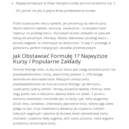
Najpopularniejszym to Polsce rodzajem kursów jest kurs dziesiętny (np. 2.
50), jednak nie jest to jedyna forma przedstawienia kursów.
Przed rozpoczęciem meczu sprawdź, jak prezentują się obie drużyny.
Wyniki ostatnich spotkań, kontuzje, zawieszenia – to wszystko może”
“wpłynąć na przebieg meczu. Kluczowym atutem zakładów na żywo jest
dostęp do aktualnych informacji. Możesz obserwować przebieg meczu i
actually reagować na zmieniające się okoliczności. To daje Ci przewagę w
porównaniu perform tradycyjnych zakładów przedmeczowych.
Jak Obstawiać Formułę 1? Najwyższe
Kursy I Popularne Zakłady
Formuła Kelly’ego mówi, że aby wziąć biorąc pod uwagę określone przez nas
prawdopodobieństwo i kursy, powinniśmy postawić 2, 22% swojego
bankrolla em dane wydarzenie. Następnie umieszczamy
prawdopodobieństwo we kurs we wzorze Kelly’ego i po obliczeniu
uzyskujemy żądaną wartość. Istnieją oczywiście sposoby i formuły, które
mogą pomóc nam w obliczeniu idealnej stawki na zakład. Z punktu
widzenia matematyki zrozumiałe jest, że każdy zysk, który osiągniemy
dzięki temu zakładowi, zrównoważy poprzednie straty. Kolejna jego zaleta
polega na tym, że po zresetowaniu sekwencji po uzyskaniu czterech
kolejnych wygranych i powrocie do bazowej stawki jednostkowej mamy
możliwość uzyskania małej wygranej. Jeśli mamy szczęście, nasze wygrane
przewyższą wcześniejsze straty.