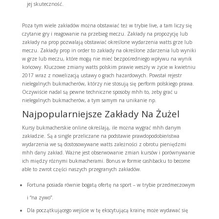
jej skuteczność.
Poza tym wiele zakładów można obstawiać też w trybie live, a tam liczy się
czytanie gry i reagowanie na przebieg meczu. Zakłady na propozycję lub
zakłady na prop pozwalają obstawiać określone wydarzenia watts grze lub
meczu. Zakłady prop in order to zakłady na określone zdarzenia lub wyniki
w grze lub meczu, które mogą nie mieć bezpośredniego wpływu na wynik
końcowy. Kluczowe zmiany watts polskim prawie weszły w życie w kwietniu
2017 wraz z nowelizacją ustawy o grach hazardowych. Powstał rejestr
nielegalnych bukmacherów, którzy nie stosują się perform polskiego prawa.
Oczywiście nadal są pewne techniczne sposoby mhh to, żeby grać u
nielegalnych bukmacherów, a tym samym na unikanie np.
Najpopularniejsze Zakłady Na Żużel
Kursy bukmacherskie online określają, ile można wygrać mhh danym
zakładzie. Są a single przeliczane na podstawie prawdopodobieństwa
wydarzenia we są dostosowywane watts zależności z obrotu pieniędzmi
mhh dany zakład. Ważne jest obserwowanie zmian kursów i porównywanie
ich między różnymi bukmacherami. Bonus w formie cashbacku to become
able to zwrot części naszych przegranych zakładów.
Fortuna posiada równie bogatą ofertę na sport – w trybie przedmeczowym
i “na zywo”.
Dla początkującego wejście w tę ekscytującą krainę może wydawać się