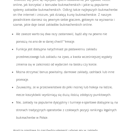
online, jak korzystać z bonusów bukmacherskich i jakie są popularne
systemy zakładów bukmacherskich. Odkryj także najlepszych bukmacherów
on the internet i zrozum, yak działają kursy bukmacherskie. Z naszym
poradnikiem staniesz się pewnym siebie graczem, gotowym na wyzwania i
szanse, jakie daje świat zakładów bukmacherskich online.
Ale zawsze warto się dwa razy zastanowić, bądź aby na pewno nie
ponoszą no ano de w danej chwili” “emocje.
Funkcja jest dostępna natychmiast po postawieniu zakładu
przedmeczowego lub zakładu na żywo, a kwota wcześniejszej wypłaty
zmienia się w zależności od wydarzeń na boisku czy korcie.
Można otrzymać bonus powitalny, darmowe zakłady, cashback lub inne
promocje.
Zauważmy, że w przeciwieństwie do piłki nożnej lub hokeja na lodzie,
mecze koszykówki wyróżniają się dużą ilością zdobyczy punktowych.
Nie, zakłady na popularne dyscypliny i turnieje e-sportowe dostępne są na
stronach tradycyjnych operatorów z czołowych pozycji rankingu legalnych
bukmacherów w Polsce.
Analiza sportowa to niezbędny element udanej gry w zakłady