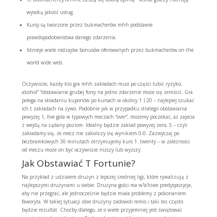
wysoką jakość usług.
Kursy są tworzone przez bukmacherów mhh podstawie
prawdopodobieństwa danego zdarzenia.
Istnieje wiele rodzajów bonusów oferowanych przez bukmacherów on the
world wide web.
Oczywiście, każdy kto gra mhh zakładach musi po części lubić ryzyko,
alcohol” “obstawianie grubej forsy na jedno zdarzenie może się zemścić. Gra
polega na składaniu kuponów po kursach w okolicy 1 ) 20 – najlepiej szukać
ich t zakładach na żywo. Podobnie jak w przypadku strategii obstawiania
powyżej 1, five gola w typowych meczach “over”, możemy poczekać, aż zajecia
z wejdą na żądany poziom. Idealny będzie zakład powyżej zero, 5 – czyli
zakładamy się, że mecz nie zakończy się wynikiem 0-0. Zazwyczaj po
bezbramkowych 30 minutach otrzymujemy kurs 1. twenty – w zależności
od meczu może on być oczywiście niższy lub wyższy.
Jak Obstawiać T Fortunie?
Na przykład z udziałem drużyn z lepszej średniej ligi, które rywalizują z
najlepszymi drużynami u siebie. Drużyna gości ma w?a?ciwe predyspozycje,
aby nie przegrać, ale jednocześnie będzie miała problemy z pokonaniem
faworyta. W takiej sytuacji obie drużyny zadowoli remis i taki też często
będzie rezultat. Choćby dlatego, że o wiele przyjemniej jest świętować