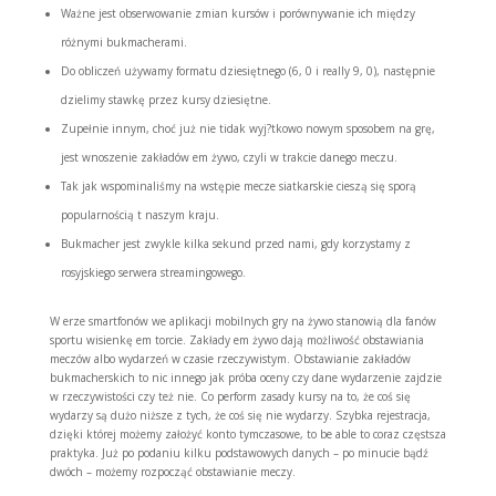
Ważne jest obserwowanie zmian kursów i porównywanie ich między
różnymi bukmacherami.
Do obliczeń używamy formatu dziesiętnego (6, 0 i really 9, 0), następnie
dzielimy stawkę przez kursy dziesiętne.
Zupełnie innym, choć już nie tidak wyj?tkowo nowym sposobem na grę,
jest wnoszenie zakładów em żywo, czyli w trakcie danego meczu.
Tak jak wspominaliśmy na wstępie mecze siatkarskie cieszą się sporą
popularnością t naszym kraju.
Bukmacher jest zwykle kilka sekund przed nami, gdy korzystamy z
rosyjskiego serwera streamingowego.
W erze smartfonów we aplikacji mobilnych gry na żywo stanowią dla fanów
sportu wisienkę em torcie. Zakłady em żywo dają możliwość obstawiania
meczów albo wydarzeń w czasie rzeczywistym. Obstawianie zakładów
bukmacherskich to nic innego jak próba oceny czy dane wydarzenie zajdzie
w rzeczywistości czy też nie. Co perform zasady kursy na to, że coś się
wydarzy są dużo niższe z tych, że coś się nie wydarzy. Szybka rejestracja,
dzięki której możemy założyć konto tymczasowe, to be able to coraz częstsza
praktyka. Już po podaniu kilku podstawowych danych – po minucie bądź
dwóch – możemy rozpocząć obstawianie meczy.