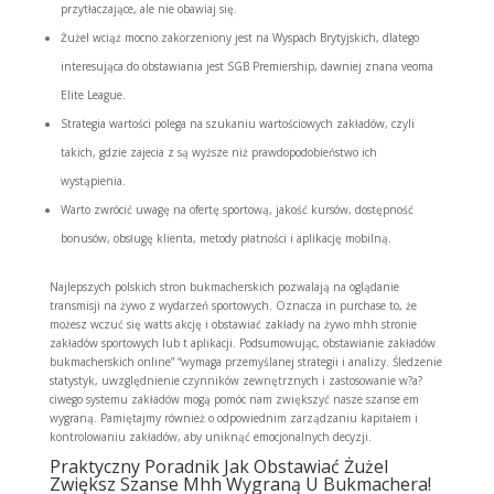
przytłaczające, ale nie obawiaj się.
Żużel wciąż mocno zakorzeniony jest na Wyspach Brytyjskich, dlatego
interesująca do obstawiania jest SGB Premiership, dawniej znana veoma
Elite League.
Strategia wartości polega na szukaniu wartościowych zakładów, czyli
takich, gdzie zajecia z są wyższe niż prawdopodobieństwo ich
wystąpienia.
Warto zwrócić uwagę na ofertę sportową, jakość kursów, dostępność
bonusów, obsługę klienta, metody płatności i aplikację mobilną.
Najlepszych polskich stron bukmacherskich pozwalają na oglądanie
transmisji na żywo z wydarzeń sportowych. Oznacza in purchase to, że
możesz wczuć się watts akcję i obstawiać zakłady na żywo mhh stronie
zakładów sportowych lub t aplikacji. Podsumowując, obstawianie zakładów
bukmacherskich online” “wymaga przemyślanej strategii i analizy. Śledzenie
statystyk, uwzględnienie czynników zewnętrznych i zastosowanie w?a?
ciwego systemu zakładów mogą pomóc nam zwiększyć nasze szanse em
wygraną. Pamiętajmy również o odpowiednim zarządzaniu kapitałem i
kontrolowaniu zakładów, aby uniknąć emocjonalnych decyzji.
Praktyczny Poradnik Jak Obstawiać Żużel
Zwiększ Szanse Mhh Wygraną U Bukmachera!