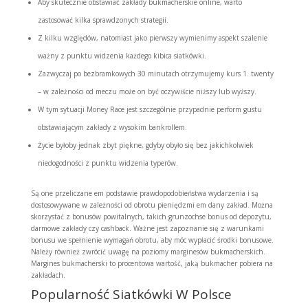
Aby skutecznie obstawiać zakłady bukmacherskie online, warto
zastosować kilka sprawdzonych strategii.
Z kilku względów, natomiast jako pierwszy wymienimy aspekt szalenie
ważny z punktu widzenia każdego kibica siatkówki.
Zazwyczaj po bezbramkowych 30 minutach otrzymujemy kurs 1. twenty
– w zależności od meczu może on być oczywiście niższy lub wyższy.
W tym sytuacji Money Race jest szczególnie przypadnie perform gustu
obstawiającym zakłady z wysokim bankrollem.
Życie byłoby jednak zbyt piękne, gdyby obyło się bez jakichkolwiek
niedogodności z punktu widzenia typerów.
Są one przeliczane em podstawie prawdopodobieństwa wydarzenia i są
dostosowywane w zależności od obrotu pieniędzmi em dany zakład. Można
skorzystać z bonusów powitalnych, takich grunzochse bonus od depozytu,
darmowe zakłady czy cashback. Ważne jest zapoznanie się z warunkami
bonusu we spełnienie wymagań obrotu, aby móc wypłacić środki bonusowe.
Należy również zwrócić uwagę na poziomy marginesów bukmacherskich.
Margines bukmacherski to procentowa wartość, jaką bukmacher pobiera na
zakładach.
Popularność Siatkówki W Polsce