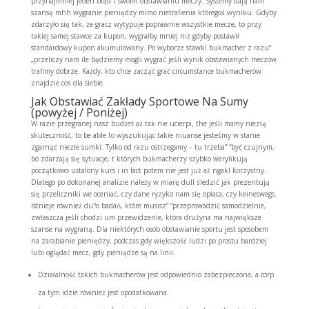
przynajmniej jeden błąd t swoim obstawianiu meczy. Systemy dają nam
szansę mhh wygranie pieniędzy mimo nietrafienia któregoś wyniku. Gdyby
zdarzyło się tak, że gracz wytypuje poprawnie wszystkie mecze, to przy
takiej samej stawce za kupon, wygrałby mniej niż gdyby postawił
standardowy kupon akumulowany. Po wyborze stawki bukmacher z razu“
„przeliczy nam ile będziemy mogli wygrać jeśli wynik obstawianych meczów
trafimy dobrze. Każdy, kto chce zacząć grać circumstance bukmacherów
znajdzie coś dla siebie.
Jak Obstawiać Zakłady Sportowe Na Sumy
(powyżej / Poniżej)
W razie przegranej nasz budżet aż tak nie ucierpi, the jeśli mamy niezłą
skuteczność, to be able to wyszukując takie niuanse jesteśmy w stanie
zgarnąć niezłe sumki. Tylko od razu ostrzegamy – tu trzeba” “być czujnym,
bo zdarzają się sytuacje, t których bukmacherzy szybko weryfikują
początkowo ustalony kurs i in fact potem nie jest już aż ngakl korzystny.
Dlatego po dokonanej analizie należy w miarę dull śledzić jak prezentują
się przeliczniki we oceniać, czy dane ryzyko nam się opłaca, czy keineswegs.
Istnieje również du?o badań, które musisz” “przeprowadzić samodzielnie,
zwłaszcza jeśli chodzi um przewidzenie, która drużyna ma największe
szanse na wygraną. Dla niektórych osób obstawianie sportu jest sposobem
na zarabianie pieniędzy, podczas gdy większość ludzi po prostu bardziej
lubi oglądać mecz, gdy pieniądze są na linii.
Działalność takich bukmacherów jest odpowiednio zabezpieczona, a corp
za tym idzie również jest opodatkowana.