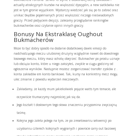
actually atrakcyjnych kursów na większość dyscyplin, a new siatkówka nie
jest w tym gronie wyjątkiem. Wystarczy wiedzieć jak się po to zabrać oraz
unikać błędów popełnianych przez większość niczego nieświadomych
graczy. Przed podjęciem decyzji, zalecamy przeglądanie rankingów
bukmacherów oraz czytanie opinii innych graczy.
Bonusy Na Ekstraklasę Oughout
Bukmacherów
Może to być dobry sposób na dodanie dodatkowej dawki emocji do
nadchodzącego meczu ulubionej drużyny względnie nawet do dowolnego
losowego meczu, który masz ochotę obejrzeć. Bukmacher po prostu uznaje
lub obciąża konto, które u niego założyłeś, zwykle w ciągu godziny od
ogłoszenia wyników. Następnie możesz zorganizować transfer zysków z .
konta zakładów em konto bankowe. Tak, kursy na konkretny mecz mogą
ulec zmianie z powodu wydarzeń meczowych.
Zakładamy, że każdy mum jakiekolwiek pojęcie watts tym temacie, ale
oczywiście tłumaczymy najprościej jak się da.
Jego kształt t dosłownym tego słowa znaczeniu przypomina zwyczajną
taśmę.
Kolejna jego zaleta polega na tym, że po zresetowaniu sekwencji po
uzyskaniu czterech kolejnych wygranych i powrocie carry out bazowej