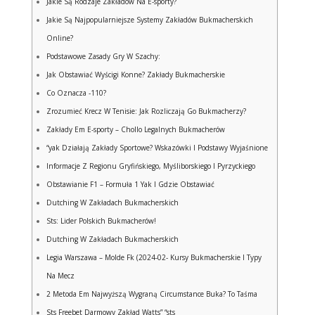
Jakie Są Rodzaje Zakładów Na E-sporty?
Jakie Są Najpopularniejsze Systemy Zakładów Bukmacherskich
Online?
Podstawowe Zasady Gry W Szachy:
Jak Obstawiać Wyścigi Konne? Zakłady Bukmacherskie
Co Oznacza -110?
Zrozumieć Krecz W Tenisie: Jak Rozliczają Go Bukmacherzy?
Zakłady Em E-sporty – Chollo Legalnych Bukmacherów
“yak Działają Zakłady Sportowe? Wskazówki I Podstawy Wyjaśnione
Informacje Z Regionu Gryfińskiego, Myśliborskiego I Pyrzyckiego
Obstawianie F1 – Formuła 1 Yak I Gdzie Obstawiać
Dutching W Zakładach Bukmacherskich
Sts: Lider Polskich Bukmacherów!
Dutching W Zakładach Bukmacherskich
Legia Warszawa – Molde Fk (2024-02- Kursy Bukmacherskie I Typy
Na Mecz
2 Metoda Em Najwyższą Wygraną Circumstance Buka? To Taśma
Sts Freebet Darmowy Zakład Watts” “sts