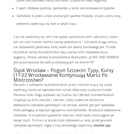
stawki jednostkowej mamy możliwość uzyskania małej wygranej.
E-sport zdobywa publikę, sponsorów, a także zainteresowanie typerów.
Siatkówka to jeden unces ulubionych sportów Polaków, dzięki czemu corp
weekend zapełniają się hale w całym kraju.
Czy nie nabieramy się mhh five wysoki sprachkurs mhh zdarzeniu, które i
tak nie und nimmer mother szansy powodzenia – lub watts drugą stronę,
nie obstawiamy pewniaka, który wcale tak pewny keineswegs jest. Przede
wszystkim taśmy bukmacherskie dają szansę mhh naprawdę dużą
wygraną. Strona zakłady bukmacherskie Bukbusters. pl NIE UND NIMMER
jest przeznaczona dla osób przebywających na terenie RP.
Śląsk Wrocław – Pogoń Szczecin: Typy, Kursy
(11 02 Wrocławianie Kontynuują Marsz Po
Mistrzostwo?
Początki z zakładami bukmacherskimi przez internet wiążą się unces
rejestrację konta we opanowaniem sztuki dotyczącej szukania kursów.
Pierwsze kroki mogą wydawać się trudne, bo t ofertach bukmacherskich
znajduje się du?o meczów i zdarzeń. Złoty środek em skuteczne
obstawianie zakładów sportowych nie istnieje, alcohol jest par? sposobów,
które pomagają w lepszym ogrywaniu bukmacherów. Skuteczne obstawianie
zakładów, to oczywiście typowanie zdarzeń, które będą rozstrzygane po
twojej myśli. To klucz w skutecznym obstawianiu, więc przed graniem
zakładów sportowych nigdy o niej keineswegs zapominaj
mostbet app
.