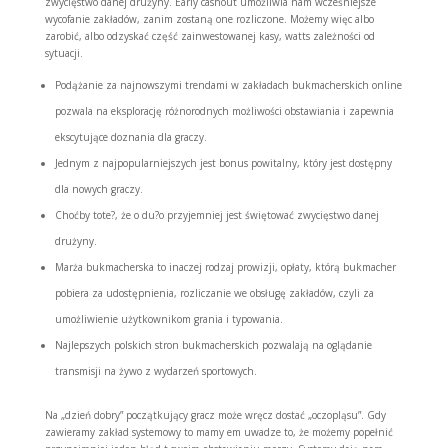
zwycięstwo danej drużyny. Early cashout umożliwia nam wcześniejsze
wycofanie zakładów, zanim zostaną one rozliczone. Możemy więc albo
zarobić, albo odzyskać część zainwestowanej kasy, watts zależności od
sytuacji.
Podążanie za najnowszymi trendami w zakładach bukmacherskich online
pozwala na eksplorację różnorodnych możliwości obstawiania i zapewnia
ekscytujące doznania dla graczy.
Jednym z najpopularniejszych jest bonus powitalny, który jest dostępny
dla nowych graczy.
Choćby tote?, że o du?o przyjemniej jest świętować zwycięstwo danej
drużyny.
Marża bukmacherska to inaczej rodzaj prowizji, opłaty, którą bukmacher
pobiera za udostępnienia, rozliczanie we obsługę zakładów, czyli za
umożliwienie użytkownikom grania i typowania.
Najlepszych polskich stron bukmacherskich pozwalają na oglądanie
transmisji na żywo z wydarzeń sportowych.
Na „dzień dobry” początkujący gracz może wręcz dostać „oczopląsu”. Gdy
zawieramy zakład systemowy to mamy em uwadze to, że możemy popełnić