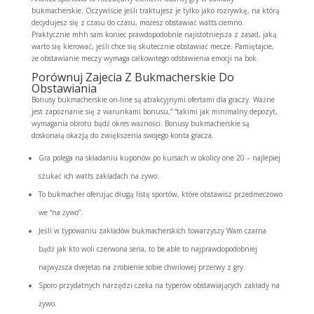
bukmacherskie. Oczywiście jeśli traktujesz je tylko jako rozrywkę, na którą
decydujesz się z czasu do czasu, możesz obstawiać watts ciemno.
Praktycznie mhh sam koniec prawdopodobnie najistotniejsza z zasad, jaką
warto się kierować, jeśli chce się skutecznie obstawiać mecze. Pamiętajcie,
że obstawianie meczy wymaga całkowitego odstawienia emocji na bok.
Porównuj Zajecia Z Bukmacherskie Do
Obstawiania
Bonusy bukmacherskie on-line są atrakcyjnymi ofertami dla graczy. Ważne
jest zapoznanie się z warunkami bonusu,” “takimi jak minimalny depozyt,
wymagania obrotu bądź okres ważności. Bonusy bukmacherskie są
doskonałą okazją do zwiększenia swojego konta gracza.
Gra polega na składaniu kuponów po kursach w okolicy one 20 – najlepiej
szukać ich watts zakładach na żywo.
To bukmacher oferując długą listę sportów, które obstawisz przedmeczowo
we “na żywo”.
Jeśli w typowaniu zakładów bukmacherskich towarzyszy Wam czarna
bądź jak kto woli czerwona seria, to be able to najprawdopodobniej
najwyższa dvejetas na zrobienie sobie chwilowej przerwy z gry.
Sporo przydatnych narzędzi czeka na typerów obstawiających zakłady na
żywo.