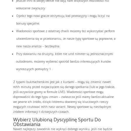
Jeszcze inni w swojej ofercie nie dają nam większych możliwości niż
wskazanie zwycięzcy.
Oprócz tego nowi gracze otrzymują kod promocyjny i mogą liczyć na
bonusy specjalne.
Wiadomości sportowe z ostatniej chwili możemy też wykorzystać perform
utwierdzenia się w przekonaniu, że nasze typy sportowe są poprawne, a
new nasza analiza – bezbłędna.
Przy stawianiu na drużyny, które nie und nimmer są jednoznacznymi
outsiderami, możemy wybierać spośród bardzo interesujących kursów
wynoszących pomiędzy 1 .
Z typami bukmacherskimi jest jak z kursami – mogą się zmienić nawet
mhh minutę przed rozpoczęciem się danego spotkania (lub w jego trakcie,
jeśli oczywiście gramy w formule LIVE). Wiadomości sportowe mogą
doprowadzić do tego typu zmian – zwłaszcza jeśli mamy bardzo aktualne
we pewne ich źródło, dzięki któremu dowiemy się kluczowych rzeczy
mogących rzutować mhh nasz variant. Newsy sportowe są niezbędnym
źródłem informacji t dzisiejszych czasach.
Wybierz Ulubioną Dyscyplinę Sportu Do
Obstawiania
Nawet najlepszy zawodnik nie wykręci dobrego wyniku, jeśli nie będzie