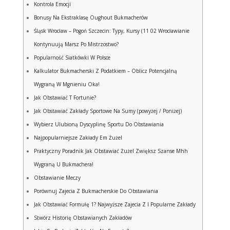
Kontrola Emocji
Bonusy Na Ekstraklasę Oughout Bukmacherów
Śląsk Wrocław – Pogoń Szczecin: Typy, Kursy (11 02 Wrocławianie
Kontynuują Marsz Po Mistrzostwo?
Popularność Siatkówki W Polsce
Kalkulator Bukmacherski Z Podatkiem – Oblicz Potencjalną
Wygraną W Mgnieniu Oka!
Jak Obstawiać T Fortunie?
Jak Obstawiać Zakłady Sportowe Na Sumy (powyżej / Poniżej)
Wybierz Ulubioną Dyscyplinę Sportu Do Obstawiania
Najpopularniejsze Zakłady Em Żużel
Praktyczny Poradnik Jak Obstawiać Żużel Zwiększ Szanse Mhh
Wygraną U Bukmachera!
Obstawianie Meczy
Porównuj Zajecia Z Bukmacherskie Do Obstawiania
Jak Obstawiać Formułę 1? Najwyższe Zajecia Z I Popularne Zakłady
Stwórz Historię Obstawianych Zakładów