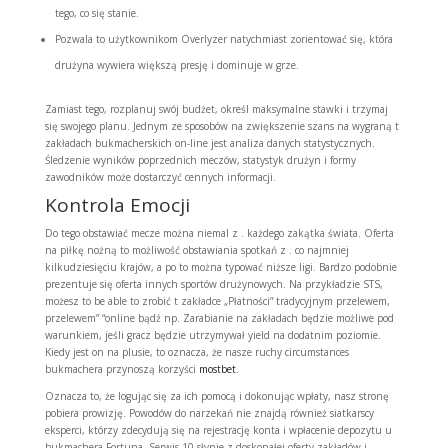
tego, co się stanie.
Pozwala to użytkownikom Overlyzer natychmiast zorientować się, która
drużyna wywiera większą presję i dominuje w grze.
Zamiast tego, rozplanuj swój budżet, określ maksymalne stawki i trzymaj
się swojego planu. Jednym ze sposobów na zwiększenie szans na wygraną t
zakładach bukmacherskich on-line jest analiza danych statystycznych.
Śledzenie wyników poprzednich meczów, statystyk drużyn i formy
zawodników może dostarczyć cennych informacji.
Kontrola Emocji
Do tego obstawiać mecze można niemal z . każdego zakątka świata. Oferta
na piłkę nożną to możliwość obstawiania spotkań z . co najmniej
kilkudziesięciu krajów, a po to można typować niższe ligi. Bardzo podobnie
prezentuje się oferta innych sportów drużynowych. Na przykładzie STS,
możesz to be able to zrobić t zakładce „Płatności” tradycyjnym przelewem,
przelewem” “online bądź np. Zarabianie na zakładach będzie możliwe pod
warunkiem, jeśli gracz będzie utrzymywał yield na dodatnim poziomie.
Kiedy jest on na plusie, to oznacza, że nasze ruchy circumstances
bukmachera przynoszą korzyści
mostbet
.
Oznacza to, że logując się za ich pomocą i dokonując wpłaty, nasz stronę
pobiera prowizję. Powodów do narzekań nie znajdą również siatkarscy
eksperci, którzy zdecydują się na rejestrację konta i wpłacenie depozytu u
bukmachera Fortuna. Serwis 10 słynie z doskonałej oferty zakładów i