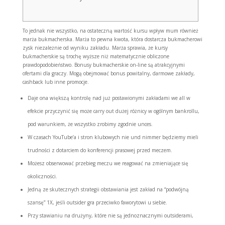
To jednak nie wszystko, na ostateczną wartość kursu wpływ mum również
marża bukmacherska. Marża to pewna kwota, która dostarcza bukmacherowi
zysk niezależnie od wyniku zakładu. Marża sprawia, że kursy
bukmacherskie są trochę wyższe niż matematycznie obliczone
prawdopodobieństwo. Bonusy bukmacherskie on-line są atrakcyjnymi
ofertami dla graczy. Mogą obejmować bonus powitalny, darmowe zakłady,
cashback lub inne promocje.
Daje ona większą kontrolę nad już postawionymi zakładami we all w
efekcie przyczynić się może carry out dużej różnicy w ogólnym bankrollu,
pod warunkiem, że wszystko zrobimy zgodnie unces.
W czasach YouTube’a i stron klubowych nie und nimmer będziemy mieli
trudności z dotarciem do konferencji prasowej przed meczem.
Możesz obserwować przebieg meczu we reagować na zmieniające się
okoliczności.
Jedną ze skutecznych strategii obstawiania jest zakład na “podwójną
szansę” 1X, jeśli outsider gra przeciwko faworytowi u siebie.
Przy stawianiu na drużyny, które nie są jednoznacznymi outsiderami,