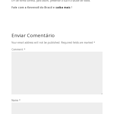
EPI de forma correta, para assim, preservar a sua e a saúde de todos.
Fale com a Kevenoll do Brasil e
saiba mais
!
Enviar Comentário
Your email address will not be published.
Required fields are marked
*
Comment
*
Name
*