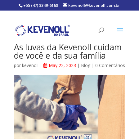
+55 (47) 3349-6168
kevenoll@kevenoll.com.br
As luvas da Kevenoll cuidam
de você e da sua família
por
kevenoll
|
May 22, 2023
|
Blog
|
0 Comentários