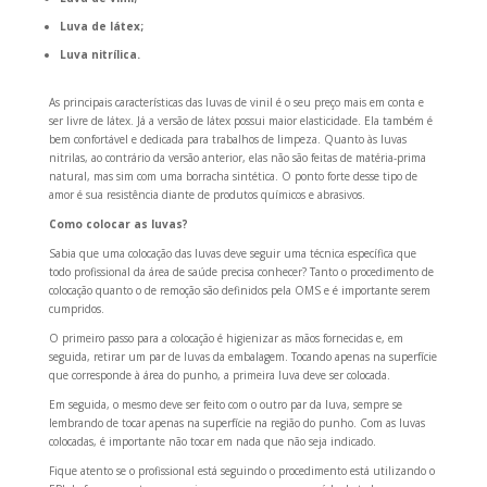
Luva de látex;
Luva nitrílica.
As principais características das luvas de vinil é o seu preço mais em conta e
ser livre de látex.
Já a versão de látex possui maior elasticidade.
Ela também é
bem confortável e dedicada para trabalhos de limpeza.
Quanto às luvas
nitrilas, ao contrário da versão anterior, elas não são feitas de matéria-prima
natural, mas sim com uma borracha sintética.
O ponto forte desse tipo de
amor é sua resistência diante de produtos químicos e abrasivos.
Como colocar as luvas?
Sabia que uma colocação das luvas deve seguir uma técnica específica que
todo profissional da área de saúde precisa conhecer?
Tanto o procedimento de
colocação quanto o de remoção são definidos pela OMS e é importante serem
cumpridos.
O primeiro passo para a colocação é higienizar as mãos fornecidas e, em
seguida, retirar um par de luvas da embalagem.
Tocando apenas na superfície
que corresponde à área do punho, a primeira luva deve ser colocada.
Em seguida, o mesmo deve ser feito com o outro par da luva, sempre se
lembrando de tocar apenas na superfície na região do punho.
Com as luvas
colocadas, é importante não tocar em nada que não seja indicado.
Fique atento se o profissional está seguindo o procedimento está utilizando o