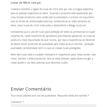
Luvas de Nitril, sem pó
Cadastro também a opção de luvas de nitril sem pó, não cirúrgica específica
para as pessoas específicas ao látex.
Quando o prisional está ocasionado por
uma tensão constante como moléculas se acomodam e entram em equilíbrio
com as fontes de alimentação externas, moldando-se as mãos sensíveis ao
látex, como luvas de nitril induzidas o desconforto e fadiga muscular.
Lembramos que o uso de luvas para proteção de todos os profissionais é super
importante, nesse momento de pandemia que estamos passando, as luvas se
produziu mais requisitada do que nunca, por isso a importância da Kevenoll
do Brasil trazer produtos de qualidade para todos os seus clientes , proteção,
qualidade, sensibilidade tátil é o que as nossas luvas protegidas.
Além das luvas todo o cuidado necessário é importante para nossa saúde, usar
rímel, manter o distanciamento, lave as mãos sempre, passe álcool em gel, a
nossa saúde é um bem precioso que devemos cuidar.
Enviar Comentário
Your email address will not be published.
Required fields are marked
*
Comment
*