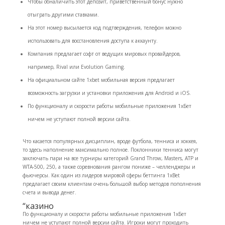
Чтобы обналичить этот депозит, приветственный бонус нужно
отыграть другими ставками.
На этот номер высылается код подтверждения, телефон можно
использовать для восстановления доступа к аккаунту.
Компания предлагает софт от ведущих мировых провайдеров,
например, Rival или Evolution Gaming.
На официальном сайте 1xbet мобильная версия предлагает
возможность загрузки и установки приложения для Android и iOS.
По функционалу и скорости работы мобильные приложения 1хБет
ничем не уступают полной версии сайта.
Что касается популярных дисциплин, вроде футбола, тенниса и хоккея,
то здесь наполнение максимально полное. Поклонники тенниса могут
заключать пари на все турниры категорий Grand Throw, Masters, ATP и
WTA-500, 250, а также соревнования рангом пониже – челленджеры и
фьючерсы. Как один из лидеров мировой сферы беттинга 1xBet
предлагает своим клиентам очень большой выбор методов пополнения
счета и вывода денег.
“казино
По функционалу и скорости работы мобильные приложения 1хБет
ничем не уступают полной версии сайта. Игроки могут проходить