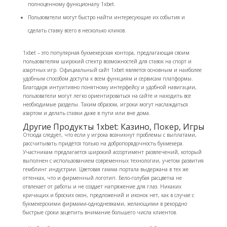
полноценному функционалу 1xbet.
Пользователи могут быстро найти интересующие их события и
сделать ставку всего в несколько кликов.
1xbet – это популярная букмекерская контора, предлагающая своим
пользователям широкий спектр возможностей для ставок на спорт и
азартных игр. Официальный сайт 1xbet является основным и наиболее
удобным способом доступа к всем функциям и сервисам платформы.
Благодаря интуитивно понятному интерфейсу и удобной навигации,
пользователи могут легко ориентироваться на сайте и находить все
необходимые разделы. Таким образом, игроки могут наслаждаться
азартом и делать ставки даже в пути или вне дома.
Другие Продукты 1xbet: Казино, Покер, Игры
Отсюда следует, что если у игрока возникнут проблемы с выплатами,
рассчитывать придётся только на добропорядочность букмекера.
Участникам предлагается широкий ассортимент развлечений, который
выполнен с использованием современных технологии, учетом развития
гемблинг индустрии. Цветовая гамма портала выдержана в тех же
оттенках, что и фирменный логотип. Бело-голубая расцветка не
отвлекает от работы и не создает напряжение для глаз. Никаких
кричащих и броских окон, предложений и иконок нет, как в случае с
букмекерскими фирмами-однодневками, желающими в рекордно
быстрые сроки зацепить внимание большего числа клиентов.