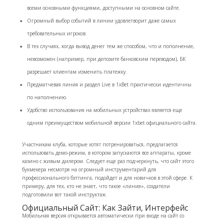
всеми основными функциями, доступными на основном сайте.
Огромный выбор событий в линии удовлетворит даже самых
требовательных игроков.
В тех случаях, когда вывод денег тем же способом, что и пополнение,
невозможен (например, при депозите банковским переводом), БК
разрешает клиентам изменить платежку.
Предматчевая линия и раздел Live в 1xBet практически идентичны
по наполнению.
Удобство использования на мобильных устройствах является еще
одним преимуществом мобильной версии 1xbet официального сайта.
Участникам клуба, которые хотят потренироваться, предлагается
использовать демо-режим, в котором запускаются все аппараты, кроме
казино с живым дилером. Следует еще раз подчеркнуть, что сайт этого
букмекера несмотря на огромный инструментарий для
профессионального бэттинга, подойдет и для новичков в этой сфере. К
примеру, для тех, кто не знает, что такое «линия», создатели
подготовили вот такой инструктаж.
Официальный Сайт: Как Зайти, Интерфейс
Мобильная версия открывается автоматически при входе на сайт со