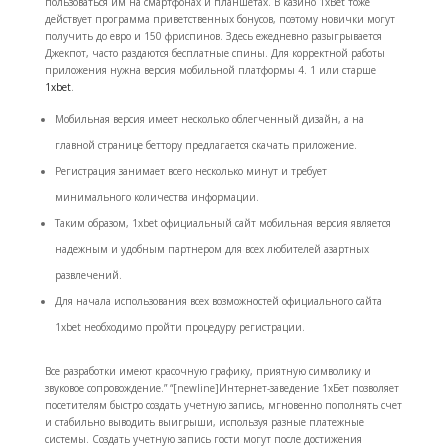
пользоваться им на смартфонах и планшетах. В казино 1xBet тоже
действует программа приветственных бонусов, поэтому новички могут
получить до евро и 150 фриспинов. Здесь ежедневно разыгрывается
Джекпот, часто раздаются бесплатные спины. Для корректной работы
приложения нужна версия мобильной платформы 4. 1 или старше
1xbet
.
Мобильная версия имеет несколько облегченный дизайн, а на
главной странице беттору предлагается скачать приложение.
Регистрация занимает всего несколько минут и требует
минимального количества информации.
Таким образом, 1xbet официальный сайт мобильная версия является
надежным и удобным партнером для всех любителей азартных
развлечений.
Для начала использования всех возможностей официального сайта
1xbet необходимо пройти процедуру регистрации.
Все разработки имеют красочную графику, приятную символику и
звуковое сопровождение.” “[newline]Интернет-заведение 1хБет позволяет
посетителям быстро создать учетную запись, мгновенно пополнять счет
и стабильно выводить выигрыши, используя разные платежные
системы. Создать учетную запись гости могут после достижения