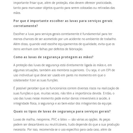
importante frisar que, além de proteção, elas devem oferecer praticidade,
tanto para manusear objetos quanto para serem colocadas ou retiradas das
mãos.
Por que é importante escolher as luvas para serviços gerais
corretamente?
Escolher a luva para serviços gerais corretamente é fundamental para ter
menos chances de ser acometido por um acidente no ambiente de trabalho.
Além disso, quando você escolhe equipamentos de qualidade, evita que os
itens venham com falhas por defeitos de fabricação.
Como as luvas de segurança protegem as mãos?
A proteção das luvas de segurança está diretamente ligada às mãos e, em
algumas situações, também aos membros superiores. Ou seja, é um EPI de
uso individual que deve ser usado em pares no momento em que o
colaborador fizer as suas funções.
É possível perceber que os funcionários correm diversos riscos na realização de
suas funções e que, muitas vezes, não têm a importância devida. Então, o
uso das luvas nesse momento pode evitar danos irreversíveis à saúde, à
integridade física, à segurança e ao bem-estar dos integrantes da equipe.
Quais os tipos de luvas de segurança para serviços gerais?
Luvas de malha, neoprene, PVC e látex — são várias as opções. As peças
podem ser descartáveis ou reutilizáveis, tudo depende do que a sua produção
necessita. Por isso, recomenda-se o uso específico para cada caso, além da