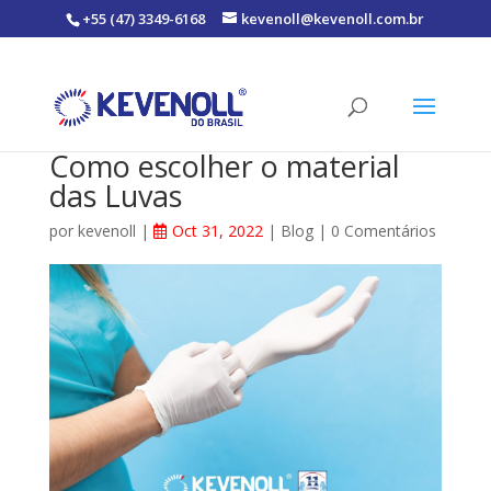
+55 (47) 3349-6168
kevenoll@kevenoll.com.br
Como escolher o material
das Luvas
por
kevenoll
|
Oct 31, 2022
|
Blog
|
0 Comentários