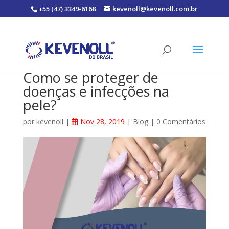
+55 (47) 3349-6168
kevenoll@kevenoll.com.br
Como se proteger de
doenças e infecções na
pele?
por
kevenoll
|
Nov 28, 2019
|
Blog
|
0 Comentários