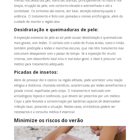
frieiras nos dedos dos pés, manchas brancas, principalmente no rosto e nos
braços, erupção da pele, com contorno elevado e avermelhada e até a
candidíase. Os sintomas são coceira, dor local, secreção esbranquiçada e
ardência. O tratamento é feito com pomadas e cremes antifúngicos, além do
cuidado de manter a região seca.
Desidratação e queimaduras de pele:
A exposição excessiva da pele ao sol pode causar desidratação e queimaduras
mais graves, com lesões. O contato com o caldo de frutas ácidas, como o limão,
também predispõe a lesões e manchas escuras, que não têm tratamento mas
costumam desaparecer com o passar do tempo. Se a exposição for muito
intensa, com desconforto local e/ou e mal-estar geral, o ideal é procurar um
médico para tratamento adequado.
Picadas de insetos:
Além de provocar dor e coceira na região afetada, pode acontecer uma reação
alérgica à distância, chamada estrófulo, caracterizada por lesões semelhantes à
picada inicial, espalhadas pelo corpo. O tratamento é realizado com
antialérgicos tópicos e sistêmicos, que devem ser prescritos por um médico.
Coçar a pele favorece a contaminação por bactérias capazes de desencadear
infecção local, piorando a situação. Nestes casos, antibióticos podem ser
necessários e a consulta médica é essencial.
Minimize os riscos do verão