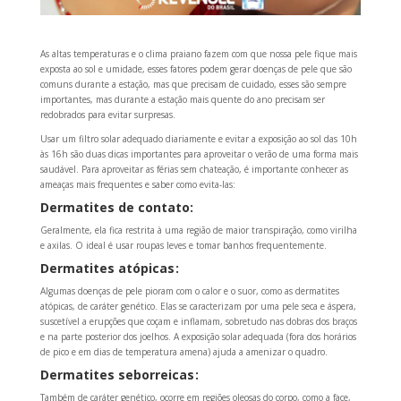
As altas temperaturas e o clima praiano fazem com que nossa pele fique mais
exposta ao sol e umidade, esses fatores podem gerar doenças de pele que são
comuns durante a estação, mas que precisam de cuidado, esses são sempre
importantes, mas durante a estação mais quente do ano precisam ser
redobrados para evitar surpresas.
Usar um filtro solar adequado diariamente e evitar a exposição ao sol das 10h
às 16h são duas dicas importantes para aproveitar o verão de uma forma mais
saudável. Para aproveitar as férias sem chateação, é importante conhecer as
ameaças mais frequentes e saber como evita-las:
Dermatites de contato:
Geralmente, ela fica restrita à uma região de maior transpiração, como virilha
e axilas. O ideal é usar roupas leves e tomar banhos frequentemente.
Dermatites atópicas :
Algumas doenças de pele pioram com o calor e o suor, como as dermatites
atópicas, de caráter genético. Elas se caracterizam por uma pele seca e áspera,
suscetível a erupções que coçam e inflamam, sobretudo nas dobras dos braços
e na parte posterior dos joelhos. A exposição solar adequada (fora dos horários
de pico e em dias de temperatura amena) ajuda a amenizar o quadro.
Dermatites seborreicas :
Também de caráter genético, ocorre em regiões oleosas do corpo, como a face,