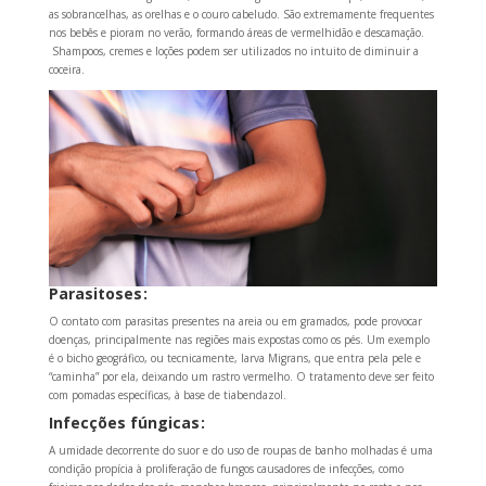
as sobrancelhas, as orelhas e o couro cabeludo. São extremamente frequentes
nos bebês e pioram no verão, formando áreas de vermelhidão e descamação.
Shampoos, cremes e loções podem ser utilizados no intuito de diminuir a
coceira.
Parasitoses :
O contato com parasitas presentes na areia ou em gramados, pode provocar
doenças, principalmente nas regiões mais expostas como os pés. Um exemplo
é o bicho geográfico, ou tecnicamente, larva Migrans, que entra pela pele e
“caminha” por ela, deixando um rastro vermelho. O tratamento deve ser feito
com pomadas específicas, à base de tiabendazol.
Infecções fúngicas :
A umidade decorrente do suor e do uso de roupas de banho molhadas é uma
condição propícia à proliferação de fungos causadores de infecções, como