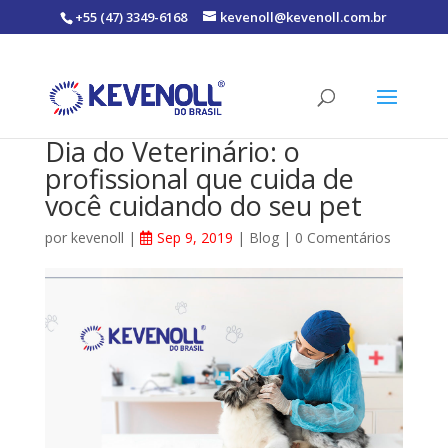
+55 (47) 3349-6168
kevenoll@kevenoll.com.br
Dia do Veterinário: o
profissional que cuida de
você cuidando do seu pet
por
kevenoll
|
Sep 9, 2019
|
Blog
|
0 Comentários