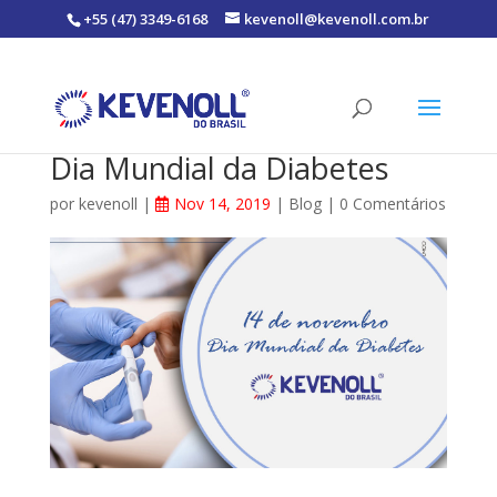
+55 (47) 3349-6168
kevenoll@kevenoll.com.br
Dia Mundial da Diabetes
por
kevenoll
|
Nov 14, 2019
|
Blog
|
0 Comentários