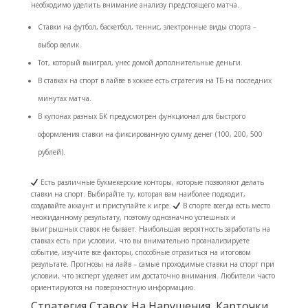
необходимо уделить внимание анализу предстоящего матча.
Ставки на футбол, баскетбол, теннис, электронные виды спорта –
выбор велик.
Тот, который выиграл, унес домой дополнительные деньги.
В ставках на спорт в лайве в хоккее есть стратегия на ТБ на последних
минутах матча.
В купонах разных БК предусмотрен функционал для быстрого
оформления ставки на фиксированную сумму денег (100, 200, 500
рублей).
Есть различные букмекерские конторы, которые позволяют делать
ставки на спорт. Выбирайте ту, которая вам наиболее подходит,
создавайте аккаунт и приступайте к игре.
В спорте всегда есть место
неожиданному результату, поэтому однозначно успешных и
выигрышных ставок не бывает. Наибольшая вероятность заработать на
ставках есть при условии, что вы внимательно проанализируете
событие, изучите все факторы, способные отразиться на итоговом
результате. Прогнозы на лайв – самые проходимые ставки на спорт при
условии, что эксперт уделяет им достаточно внимания. Любители часто
ориентируются на поверхностную информацию.
Стратегия Ставок На Нарушения, Карточки