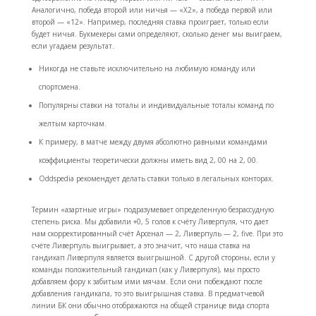
Аналогично, победа второй или ничья — «Х2», а победа первой или
второй — «12». Например, последняя ставка проиграет, только если
будет ничья. Букмекеры сами определяют, сколько денег мы выиграем,
если угадаем результат.
Никогда не ставьте исключительно на любимую команду или
спортсмена.
Популярны ставки на тоталы и индивидуальные тоталы команд по
желтым карточкам.
К примеру, в матче между двумя абсолютно равными командами
коэффициенты теоретически должны иметь вид 2, 00 на 2, 00.
Oddspedia рекомендует делать ставки только в легальных конторах.
Термин «азартные игры» подразумевает определенную безрассудную
степень риска. Мы добавили +0, 5 голов к счёту Ливерпуля, что дает
нам скорректированный счёт Арсенал — 2, Ливерпуль — 2, five. При это
счёте Ливерпуль выигрывает, а это значит, что наша ставка на
гандикап Ливерпуля является выигрышной. С другой стороны, если у
команды положительный гандикап (как у Ливерпуля), мы просто
добавляем фору к забитым ими мячам. Если они побеждают после
добавления гандикапа, то это выигрышная ставка. В предматчевой
линии БК они обычно отображаются на общей странице вида спорта