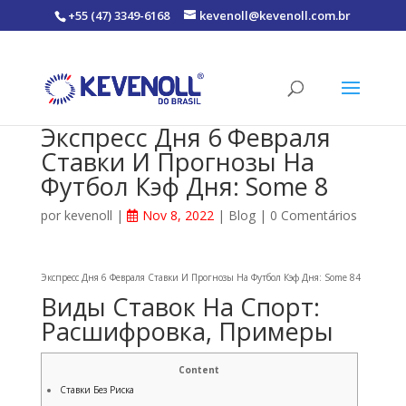
+55 (47) 3349-6168
kevenoll@kevenoll.com.br
Экспресс Дня 6 Февраля
Ставки И Прогнозы На
Футбол Кэф Дня: Some 8
por
kevenoll
|
Nov 8, 2022
|
Blog
|
0 Comentários
Экспресс Дня 6 Февраля Ставки И Прогнозы На Футбол Кэф Дня: Some 84
Виды Ставок На Спорт:
Расшифровка, Примеры
Content
Ставки Без Риска