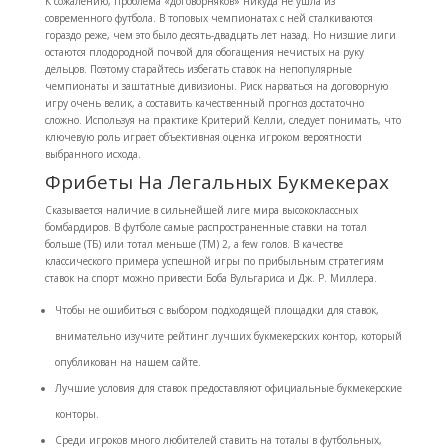
К сожалению, проблема «договорняков» никуда не ушла из
современного футбола. В топовых чемпионатах с ней сталкиваются
гораздо реже, чем это было десять-двадцать лет назад. Но низшие лиги
остаются плодородной почвой для обогащения нечистых на руку
дельцов. Поэтому старайтесь избегать ставок на непопулярные
чемпионаты и заштатные дивизионы. Риск нарваться на договорную
игру очень велик, а составить качественный прогноз достаточно
сложно. Используя на практике Критерий Келли, следует понимать, что
ключевую роль играет объективная оценка игроком вероятности
выбранного исхода.
Фрибеты На Легальных Букмекерах
Сказывается наличие в сильнейшей лиге мира высококлассных
бомбардиров. В футболе самые распространенные ставки на тотал
больше (ТБ) или тотал меньше (ТМ) 2, a few голов. В качестве
классического примера успешной игры по прибыльным стратегиям
ставок на спорт можно привести Боба Вульгариса и Дж. Р. Миллера.
Чтобы не ошибиться с выбором подходящей площадки для ставок,
внимательно изучите рейтинг лучших букмекерских контор, который
опубликован на нашем сайте.
Лучшие условия для ставок предоставляют официальные букмекерские
конторы.
Среди игроков много любителей ставить на тоталы в футбольных,