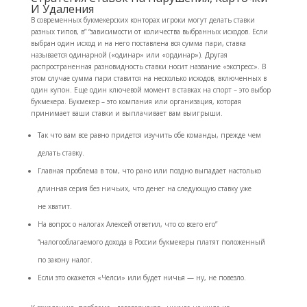
И Удаления
В современных букмекерских конторах игроки могут делать ставки
разных типов, в” “зависимости от количества выбранных исходов. Если
выбран один исход и на него поставлена вся сумма пари, ставка
называется одинарной («одинар» или «ординар»). Другая
распространенная разновидность ставки носит название «экспресс». В
этом случае сумма пари ставится на несколько исходов, включенных в
один купон. Еще один ключевой момент в ставках на спорт – это выбор
букмекера. Букмекер – это компания или организация, которая
принимает ваши ставки и выплачивает вам выигрыши.
Так что вам все равно придется изучить обе команды, прежде чем
делать ставку.
Главная проблема в том, что рано или поздно выпадает настолько
длинная серия без ничьих, что денег на следующую ставку уже
не хватит.
На вопрос о налогах Алексей ответил, что со всего его”
“налогооблагаемого дохода в России букмекеры платят положенный
по закону налог.
Если это окажется «Челси» или будет ничья — ну, не повезло.