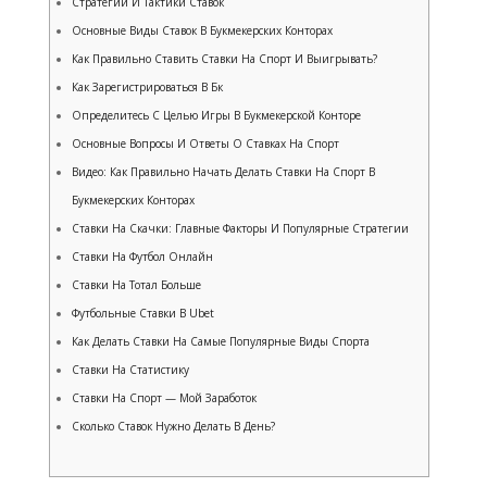
Стратегии И Тактики Ставок
Основные Виды Ставок В Букмекерских Конторах
Как Правильно Ставить Ставки На Спорт И Выигрывать?
Как Зарегистрироваться В Бк
Определитесь С Целью Игры В Букмекерской Конторе
Основные Вопросы И Ответы О Ставках На Спорт
Видео: Как Правильно Начать Делать Ставки На Спорт В
Букмекерских Конторах
Ставки На Скачки: Главные Факторы И Популярные Стратегии
Ставки На Футбол Онлайн
Ставки На Тотал Больше
Футбольные Ставки В Ubet
Как Делать Ставки На Самые Популярные Виды Спорта
Ставки На Статистику
Ставки На Спорт — Мой Заработок
Сколько Ставок Нужно Делать В День?