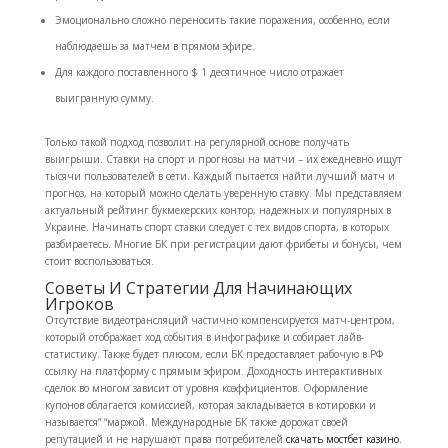
Эмоционально сложно переносить такие поражения, особенно, если
наблюдаешь за матчем в прямом эфире.
Для каждого поставленного $ 1 десятичное число отражает
выигранную сумму.
Только такой подход позволит на регулярной основе получать
выигрыши. Ставки на спорт и прогнозы на матчи – их ежедневно ищут
тысячи пользователей в сети. Каждый пытается найти лучший матч и
прогноз, на который можно сделать уверенную ставку. Мы представляем
актуальный рейтинг букмекерских контор, надежных и популярных в
Украине. Начинать спорт ставки следует с тех видов спорта, в которых
разбираетесь. Многие БК при регистрации дают фрибеты и бонусы, чем
стоит воспользоваться.
Советы И Стратегии Для Начинающих
Игроков
Отсутствие видеотрансляций частично компенсируется матч-центром,
который отображает ход события в инфографике и собирает лайв-
статистику. Также будет плюсом, если БК предоставляет рабочую в РФ
ссылку на платформу с прямым эфиром. Доходность интерактивных
сделок во многом зависит от уровня коэффициентов. Оформление
купонов облагается комиссией, которая закладывается в котировки и
называется” “маржой. Международные БК также дорожат своей
репутацией и не нарушают права потребителей
скачать мостбет казино
.