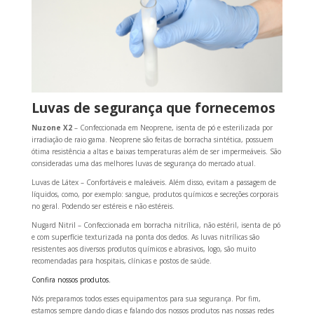
Luvas de segurança que fornecemos
Nuzone X2
– Confeccionada em Neoprene, isenta de pó e esterilizada por
irradiação de raio gama. Neoprene são feitas de borracha sintética, possuem
ótima resistência a altas e baixas temperaturas além de ser impermeáveis. São
consideradas uma das melhores luvas de segurança do mercado atual.
Luvas de Látex – Confortáveis e maleáveis. Além disso, evitam a passagem de
líquidos, como, por exemplo: sangue, produtos químicos e secreções corporais
no geral. Podendo ser estéreis e não estéreis.
Nugard Nitril – Confeccionada em borracha nitrílica, não estéril, isenta de pó
e com superfície texturizada na ponta dos dedos. As luvas nitrílicas são
resistentes aos diversos produtos químicos e abrasivos, logo, são muito
recomendadas para hospitais, clínicas e postos de saúde.
Confira nossos produtos.
Nós preparamos todos esses equipamentos para sua segurança. Por fim,
estamos sempre dando dicas e falando dos nossos produtos nas nossas redes