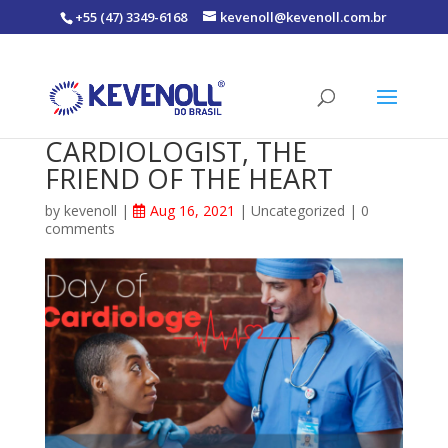
+55 (47) 3349-6168
kevenoll@kevenoll.com.br
CARDIOLOGIST, THE
FRIEND OF THE HEART
by
kevenoll
|
Aug 16, 2021
|
Uncategorized
|
0
comments