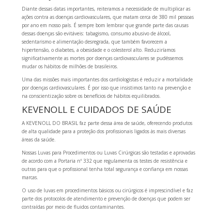
Diante dessas datas importantes, reiteramos a necessidade de multiplicar as
ações contra as doenças cardiovasculares, que matam cerca de 380 mil pessoas
por ano em nosso país.
É sempre bom lembrar que grande parte das causas
dessas doenças são evitáveis: tabagismo, consumo abusivo de álcool,
sedentarismo e alimentação desregrada, que também favorecem a
hipertensão, o diabetes, a obesidade e o colesterol alto.
Reduziríamos
significativamente as mortes por doenças cardiovasculares se pudéssemos
mudar os hábitos de milhões de brasileiros.
Uma das missões mais importantes dos cardiologistas é reduzir a mortalidade
por doenças cardiovasculares.
É por isso que insistimos tanto na prevenção e
na conscientização sobre os benefícios de hábitos equilibrados.
KEVENOLL E CUIDADOS DE SAÚDE
A KEVENOLL DO BRASIL faz parte dessa área de saúde, oferecendo produtos
de alta qualidade para a proteção dos profissionais ligados às mais diversas
áreas da saúde.
Nossas Luvas para Procedimentos ou Luvas Cirúrgicas são testadas e aprovadas
de acordo com a Portaria nº 332 que regulamenta os testes de resistência e
outras para que o profissional tenha total segurança e confiança em nossas
marcas.
O uso de luvas em procedimentos básicos ou cirúrgicos é imprescindível e faz
parte dos protocolos de atendimento e prevenção de doenças que podem ser
contraídas por meio de fluidos contaminantes.