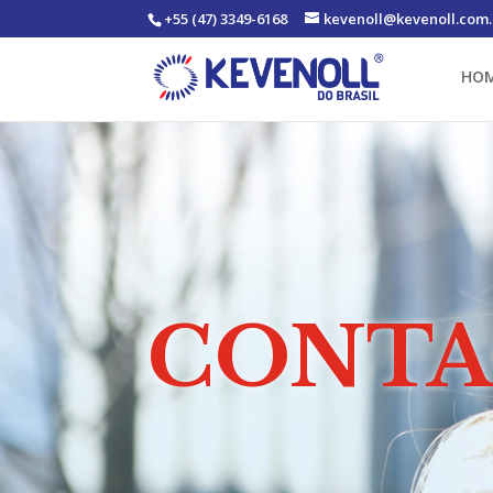
+55 (47) 3349-6168
kevenoll@kevenoll.com.
HO
CONT