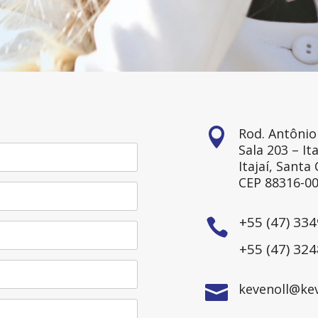
Rod. Antônio

Sala 203 – It
Itajaí, Santa
CEP 88316-0
+55 (47) 33

+55 (47) 32
kevenoll@kev
