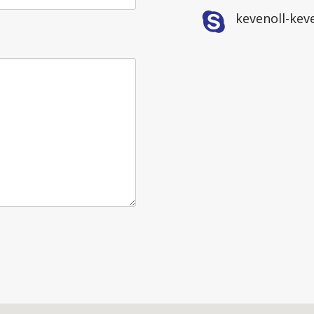
kevenoll-kev
