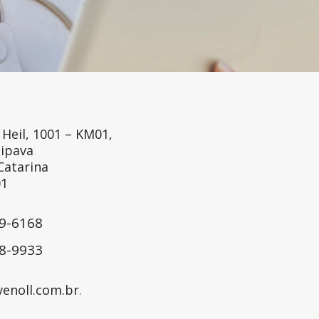
 Heil, 1001 – KM01,
aipava
 Catarina
01
49-6168
48-9933
enoll.com.br
.