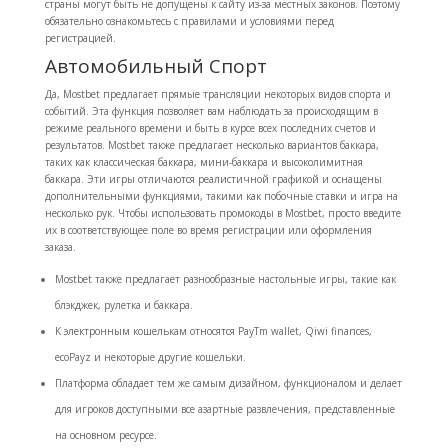
страны могут быть не допущены к сайту из-за местных законов. Поэтому
обязательно ознакомьтесь с правилами и условиями перед
регистрацией.
Автомобильный Спорт
Да, Mostbet предлагает прямые трансляции некоторых видов спорта и
событий. Эта функция позволяет вам наблюдать за происходящим в
режиме реального времени и быть в курсе всех последних счетов и
результатов. Mostbet также предлагает несколько вариантов баккара,
таких как классическая баккара, мини-баккара и высоколимитная
баккара. Эти игры отличаются реалистичной графикой и оснащены
дополнительными функциями, такими как побочные ставки и игра на
несколько рук. Чтобы использовать промокоды в Mostbet, просто введите
их в соответствующее поле во время регистрации или оформления
заказа.
Mostbet также предлагает разнообразные настольные игры, такие как
блэкджек, рулетка и баккара.
К электронным кошелькам относятся PayTm wallet, Qiwi finances,
ecoPayz и некоторые другие кошельки.
Платформа обладает тем же самым дизайном, функционалом и делает
для игроков доступными все азартные развлечения, представленные
на основном ресурсе.