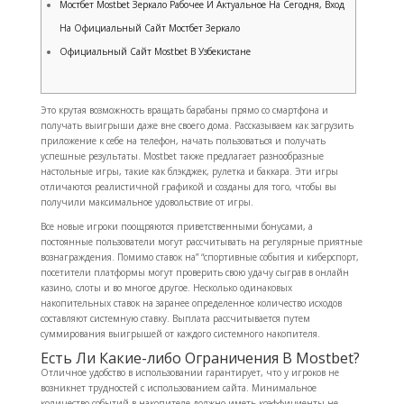
Мостбет Mostbet Зеркало Рабочее И Актуальное На Сегодня, Вход
На Официальный Сайт Мостбет Зеркало
Официальный Сайт Mostbet В Узбекистане
Это крутая возможность вращать барабаны прямо со смартфона и
получать выигрыши даже вне своего дома. Рассказываем как загрузить
приложение к себе на телефон, начать пользоваться и получать
успешные результаты. Mostbet также предлагает разнообразные
настольные игры, такие как блэкджек, рулетка и баккара. Эти игры
отличаются реалистичной графикой и созданы для того, чтобы вы
получили максимальное удовольствие от игры.
Все новые игроки поощряются приветственными бонусами, а
постоянные пользователи могут рассчитывать на регулярные приятные
вознаграждения. Помимо ставок на” “спортивные события и киберспорт,
посетители платформы могут проверить свою удачу сыграв в онлайн
казино, слоты и во многое другое. Несколько одинаковых
накопительных ставок на заранее определенное количество исходов
составляют системную ставку. Выплата рассчитывается путем
суммирования выигрышей от каждого системного накопителя.
Есть Ли Какие-либо Ограничения В Mostbet?
Отличное удобство в использовании гарантирует, что у игроков не
возникнет трудностей с использованием сайта. Минимальное
количество событий в накопителе должно иметь коэффициенты не