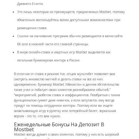
Древнего Египта.
Это лишь некоторые из преимуществ, предлагаемых Mostbet, поэтому
обязательно воспользуйтесь всеми доступными возможностями при
размещении ставок.
Ссылки на скачивание программ обычно размещаются в меню сайта
БК или в нижней части его главной страницы.
В мире онлайн-ставок и азартных игр Mostbet выделяется как
легальная букмекерская контора в России.
В отличие от ставок в режиме live, опция мультибет позволяет вам
смотреть множество матчей и делать ставки на все из них
одновременно. Букмекер Mostbet Узбекистан и данное обстоятельство
также учел и побалует своих клиентов разнообразием событий,”
“мероприятий, разбегом ставок и коэффициентов. Разобраться с таким
функционалом сумеет даже новичок, а если запутается, ему всегда
придут на помощь сотрудники конторы. Поэтому если вы ищете
захватывающую игру в рулетку или лотерейный билет, зеркальная
версия – это то, что вам нужно.
Еженедельные Бонусы На Депозит В
Mostbet
Mostbet всегда думает о своих клиентах, поэтому у них есть широкий