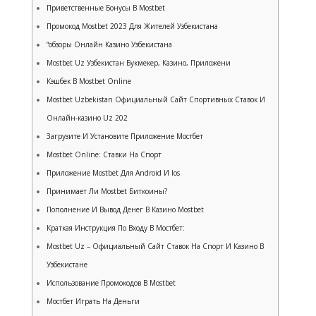
Приветственные Бонусы В Mostbet
Промокод Mostbet 2023 Для Жителей Узбекистана
“обзоры Онлайн Казино Узбекистана
Mostbet Uz Узбекистан Букмекер, Казино, Приложени
Кэшбек В Mostbet Online
Mostbet Uzbekistan Официальный Сайт Спортивных Ставок И
Онлайн-казино Uz 202
Загрузите И Установите Приложение Мостбет
Mostbet Online: Ставки На Спорт
Приложение Mostbet Для Android И Ios
Принимает Ли Mostbet Биткоины?
Пополнение И Вывод Денег В Казино Mostbet
Краткая Инструкция По Входу В Мостбет:
Mostbet Uz – Официальный Сайт Ставок На Спорт И Казино В
Узбекистане
Использование Промокодов В Mostbet
Мостбет Играть На Деньги