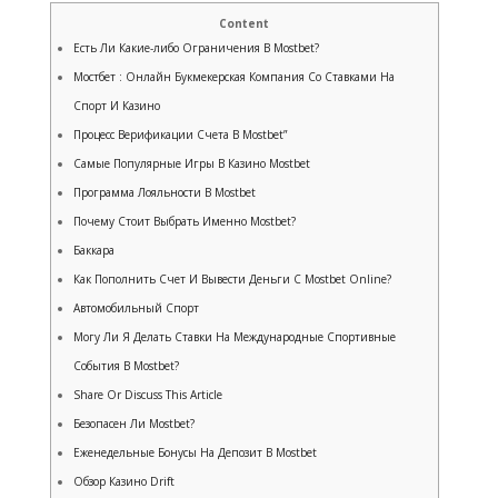
Content
Есть Ли Какие-либо Ограничения В Mostbet?
Мостбет : Онлайн Букмекерская Компания Со Ставками На
Спорт И Казино
Процесс Верификации Счета В Mostbet”
Самые Популярные Игры В Казино Mostbet
Программа Лояльности В Mostbet
Почему Стоит Выбрать Именно Mostbet?
Баккара
Как Пополнить Счет И Вывести Деньги С Mostbet Online?
Автомобильный Спорт
Могу Ли Я Делать Ставки На Международные Спортивные
События В Mostbet?
Share Or Discuss This Article
Безопасен Ли Mostbet?
Еженедельные Бонусы На Депозит В Mostbet
Обзор Казино Drift