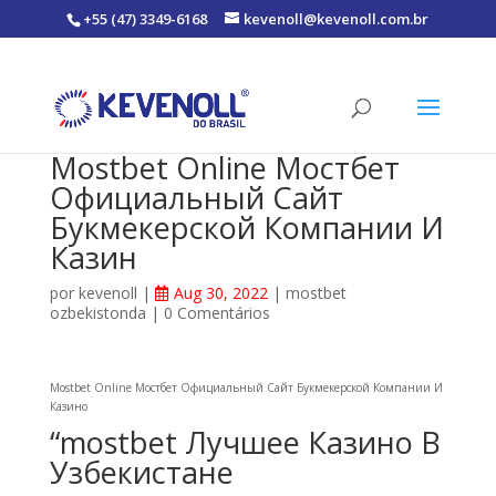
+55 (47) 3349-6168
kevenoll@kevenoll.com.br
Mostbet Online Мостбет
Официальный Сайт
Букмекерской Компании И
Казин
por
kevenoll
|
Aug 30, 2022
|
mostbet
ozbekistonda
|
0 Comentários
Mostbet Online Мостбет Официальный Сайт Букмекерской Компании И
Казино
“mostbet Лучшее Казино В
Узбекистане