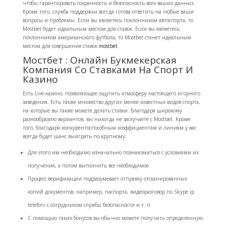
чтобы гарантировать сохранность и безопасность всех ваших данных.
Кроме того, служба поддержки всегда готова ответить на любые ваши
вопросы и проблемы. Если вы являетесь поклонником автоспорта, то
Mostbet будет идеальным местом для ставок. Если вы являетесь
поклонником американского футбола, то Mostbet станет идеальным
местом для совершения ставок
mostbet
.
Мостбет : Онлайн Букмекерская
Компания Со Ставками На Спорт И
Казино
Есть Live-казино, позволяющее ощутить атмосферу настоящего игорного
заведения. Есть также множество других менее известных видов спорта,
на которые вы также можете делать ставки. Благодаря широкому
разнообразию вариантов, вы никогда не заскучаете с Mostbet. Кроме
того, благодаря конкурентоспособным коэффициентам и линиям у вас
всегда будет шанс выиграть по-крупному.
Для этого им необходимо изначально познакомиться с условиями их
получения, а потом выполнить все необходимое.
Процесс верификации подразумевает отправку отсканированных
копий документов, например, паспорта, видеоразговор по Skype ip
telefoni с сотрудником службы безопасности и т. п.
С помощью таких бонусов вы обычно можете получить определенную