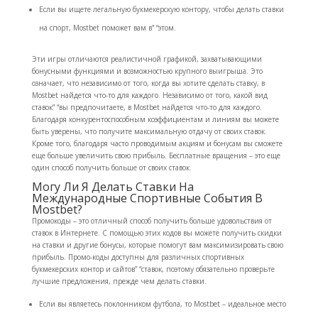
Если вы ищете легальную букмекерскую контору, чтобы делать ставки
на спорт, Mostbet поможет вам в” “этом.
Эти игры отличаются реалистичной графикой, захватывающими
бонусными функциями и возможностью крупного выигрыша. Это
означает, что независимо от того, когда вы хотите сделать ставку, в
Mostbet найдется что-то для каждого. Независимо от того, какой вид
ставок” “вы предпочитаете, в Mostbet найдется что-то для каждого.
Благодаря конкурентоспособным коэффициентам и линиям вы можете
быть уверены, что получите максимальную отдачу от своих ставок.
Кроме того, благодаря часто проводимым акциям и бонусам вы сможете
еще больше увеличить свою прибыль. Бесплатные вращения – это еще
один способ получить больше от своих ставок.
Могу Ли Я Делать Ставки На
Международные Спортивные События В
Mostbet?
Промокоды – это отличный способ получить больше удовольствия от
ставок в Интернете. С помощью этих кодов вы можете получить скидки
на ставки и другие бонусы, которые помогут вам максимизировать свою
прибыль. Промо-коды доступны для различных спортивных
букмекерских контор и сайтов” “ставок, поэтому обязательно проверьте
лучшие предложения, прежде чем делать ставки.
Если вы являетесь поклонником футбола, то Mostbet – идеальное место