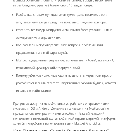
В списке более one thousand игровых автоматов, аркады, настольные
игры (блэкджек, рулетка), бинго, около 10 видов покера.
Разобраться с таким функционалом сумеет даже новичок, а если
запутается, ему всегда придут на помощь сотрудники конторы.
Разве что, все модернизируется и становится более усложненным и
одновременно и упрощенным.
Пользователи могут отправить свои вопросы, проблемы или
предложения на e-mail адрес службы.
Mostbet поддерживает ряд языков, включая английский, испанский,
итальянский, французский,” “португальский.
Поэтому узбекистанцам, желающим пощекотать нервы или просто
расслабиться и снять стресс от напряженных рабочих будней, остается
играть в онлайн-казино.
Программа доступна на мобильных устройствах с операционными
системами iOS и Android. Денежные транзакции на Mostbet casino
проводятся самыми различными способами. Каждый казахский
пользователь имеющий доступ к обычной версии азартной платформы
хотел бы попробовать использовать еще и Mostbet Android os.