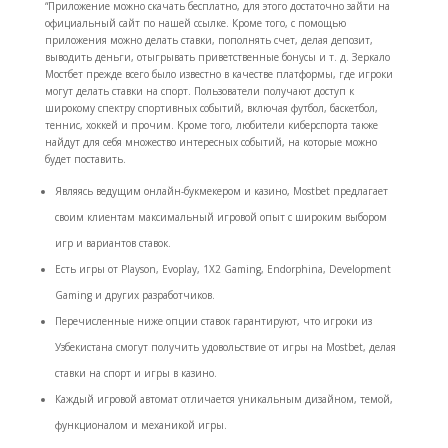
“Приложение можно скачать бесплатно, для этого достаточно зайти на
официальный сайт по нашей ссылке. Кроме того, с помощью
приложения можно делать ставки, пополнять счет, делая депозит,
выводить деньги, отыгрывать приветственные бонусы и т. д. Зеркало
Мостбет прежде всего было известно в качестве платформы, где игроки
могут делать ставки на спорт. Пользователи получают доступ к
широкому спектру спортивных событий, включая футбол, баскетбол,
теннис, хоккей и прочим. Кроме того, любители киберспорта также
найдут для себя множество интересных событий, на которые можно
будет поставить.
Являясь ведущим онлайн-букмекером и казино, Mostbet предлагает
своим клиентам максимальный игровой опыт с широким выбором
игр и вариантов ставок.
Есть игры от Playson, Evoplay, 1X2 Gaming, Endorphina, Development
Gaming и других разработчиков.
Перечисленные ниже опции ставок гарантируют, что игроки из
Узбекистана смогут получить удовольствие от игры на Mostbet, делая
ставки на спорт и игры в казино.
Каждый игровой автомат отличается уникальным дизайном, темой,
функционалом и механикой игры.