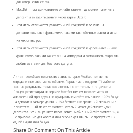
для совершения ставок.
MostBet – пока единственное онлайн-казино, где можно пополнять
депозит и выводить деньги через карты Uzcard.
Эти игры отличаются реалистичной графикой и оснащены
дополнительными функциями, такими как побочные ставки и игра
на несколько рук.
Эти игры отличаются реалистичной графикой и дополнительными
функциями, такими как ставки на ипподром и возможность сохранять
любимые ставки для быстрого доступа.
Линия – это общее количество ставок, которые Mostbet примет на
определенное спортивное событие. Первая часть содержит” “наиболее
важные результаты, такие как итоговый счет, тоталы и гандикапы.
Процесс регистрации на зеркале Мостбет ничем не отличается от
аналогичной процедуры на официальном сайте компании. 100% бонус
на депозит в размере до BRL и 250 бесплатных вращений включены в
приветственный пакет от Mostbet, который может действовать до 5
депозитов. Если вы решите использовать мобильный сайт Mostbet BR, а
не приложение для Android или версию для ПК, вы не пропустите ни
одной акции или бонуса.
Share Or Comment On This Article