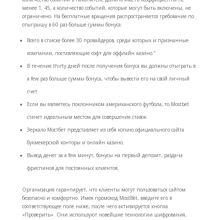
менее 1, 45, а количество событий, которые могут быть включены, не
ограничено. На бесплатные вращения распространяется требование по
отыгрышу в 60 раз больше суммы бонуса.
Всего в списке более 30 провайдеров, среди которых и признанные
компании, поставляющие софт для оффлайн казино.”
В течение thirty дней после получения бонуса вы должны отыграть в
a few раз больше суммы бонуса, чтобы вывести его на свой личный
счет.
Если вы являетесь поклонником американского футбола, то Mostbet
станет идеальным местом для совершения ставок.
Зеркало Мостбет представляет из себя копию официального сайта
букмекерской конторы и онлайн казино.
Вывод денег за a few минут, бонусы на первый депозит, раздача
фриспинов для постоянных клиентов.
Организация гарантирует, что клиенты могут пользоваться сайтом
безопасно и комфортно. Имея промокод MostBet, введите его в
соответствующее поле ниже, после чего активируется кнопка
«Проверить». Они используют новейшие технологии шифрования,