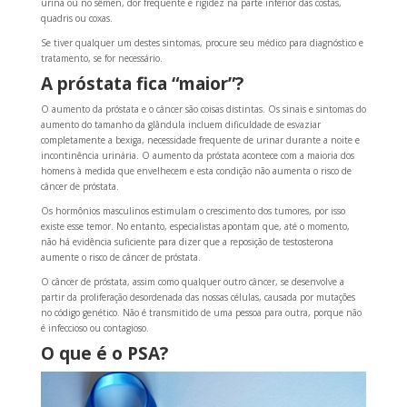
urina ou no sêmen, dor frequente e rigidez na parte inferior das costas,
quadris ou coxas.
Se tiver qualquer um destes sintomas, procure seu médico para diagnóstico e
tratamento, se for necessário.
A próstata fica “maior”?
O aumento da próstata e o câncer são coisas distintas. Os sinais e sintomas do
aumento do tamanho da glândula incluem dificuldade de esvaziar
completamente a bexiga, necessidade frequente de urinar durante a noite e
incontinência urinária. O aumento da próstata acontece com a maioria dos
homens à medida que envelhecem e esta condição não aumenta o risco de
câncer de próstata.
Os hormônios masculinos estimulam o crescimento dos tumores, por isso
existe esse temor. No entanto, especialistas apontam que, até o momento,
não há evidência suficiente para dizer que a reposição de testosterona
aumente o risco de câncer de próstata.
O câncer de próstata, assim como qualquer outro câncer, se desenvolve a
partir da proliferação desordenada das nossas células, causada por mutações
no código genético. Não é transmitido de uma pessoa para outra, porque não
é infeccioso ou contagioso.
O que é o PSA?