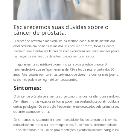
Esclarecemos suas dúvidas sobre o
câncer de próstata:
O câncer de próstata é mais comum na melhor idade. Mais da metade dos
casos ocorrem em homens acima dos 60 anos. No entanto, todas as idades
precisam ficar atentas aos fatores de risco e conversar com seus médicos para a
realização de exames que detectem precocemente a doença.
Ir regularmente ao médico é o caminho para o diagnóstico precoce. A
recomendação é que se façam exames de PSA e toque retal a partir dos 50
anos. Para pessoas com parentes próximos que tiveram a doença mais jovens,
os exames podem começar até um pouco antes.
Sintomas:
O câncer de próstata geralmente surge como uma doença silenciosa e indolor.
Além disso, muitas vezes os sintomas podem ser confundidos ou atribuídos a
outras patologias. Os sinais são frequentemente detectados pela primeira vez
durante exames de rotina.
Os sintomas mais comuns incluem necessidade fora do comum de fazer xixi,
dificuldade em iniciar ou interromper o ato, fluxo fraco ou interrompido de
urina, dor/ardor, dificuldade para ter ereções, ejaculação dolorosa, sangue na