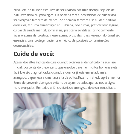
Ninguém no mundo está livre de ser abalado por uma doença, seja ela de
natureza física ou psicológica. Os homens tem a necessidade de cuidar dos
seus corpos e também da mente. Ser homem também é se cuidar: praticar
exercícios, ter uma alimentação equilibrada, não fumar, praticar sexo seguro,
cuidar da saúde mental, sorrir mais, praticar a gentileza, principalmente,
fazer o exame da próstata, nesse exame, o uso das luvas Kevenoll do Brasil são
essenciais para proteger paciente e médico de possíveis contaminações
desnecessárias.
Cuide de você:
Apesar dos altos índices de cura quando o câncer é identificado na sua fase
inicial, por conta do preconceito que envolve o exame, muitos homens evitam
fazê-lo e são diagnosticados quando a doença já está em estado mais
avançado, o que leva a uma taxa alta de óbitos.Fazer um check-up é a melhor
forma de prevenir doenças e evitar que sejam tratadas apenas nos estágios
mais avançados. Em todas as faixas etárias o urologista deve ser consultado.