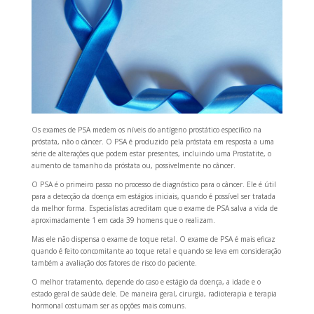
Os exames de PSA medem os níveis do antígeno prostático específico na
próstata, não o câncer. O PSA é produzido pela próstata em resposta a uma
série de alterações que podem estar presentes, incluindo uma Prostatite, o
aumento de tamanho da próstata ou, possivelmente no câncer.
O PSA é o primeiro passo no processo de diagnóstico para o câncer. Ele é útil
para a detecção da doença em estágios iniciais, quando é possível ser tratada
da melhor forma. Especialistas acreditam que o exame de PSA salva a vida de
aproximadamente 1 em cada 39 homens que o realizam.
Mas ele não dispensa o exame de toque retal. O exame de PSA é mais eficaz
quando é feito concomitante ao toque retal e quando se leva em consideração
também a avaliação dos fatores de risco do paciente.
O melhor tratamento, depende do caso e estágio da doença, a idade e o
estado geral de saúde dele. De maneira geral, cirurgia, radioterapia e terapia
hormonal costumam ser as opções mais comuns.