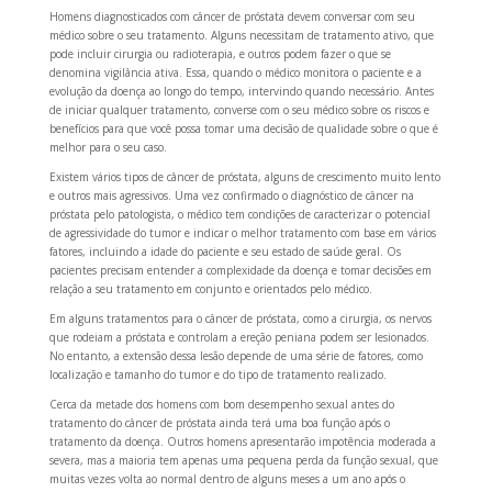
Homens diagnosticados com câncer de próstata devem conversar com seu
médico sobre o seu tratamento. Alguns necessitam de tratamento ativo, que
pode incluir cirurgia ou radioterapia, e outros podem fazer o que se
denomina vigilância ativa. Essa, quando o médico monitora o paciente e a
evolução da doença ao longo do tempo, intervindo quando necessário. Antes
de iniciar qualquer tratamento, converse com o seu médico sobre os riscos e
benefícios para que você possa tomar uma decisão de qualidade sobre o que é
melhor para o seu caso.
Existem vários tipos de câncer de próstata, alguns de crescimento muito lento
e outros mais agressivos. Uma vez confirmado o diagnóstico de câncer na
próstata pelo patologista, o médico tem condições de caracterizar o potencial
de agressividade do tumor e indicar o melhor tratamento com base em vários
fatores, incluindo a idade do paciente e seu estado de saúde geral. Os
pacientes precisam entender a complexidade da doença e tomar decisões em
relação a seu tratamento em conjunto e orientados pelo médico.
Em alguns tratamentos para o câncer de próstata, como a cirurgia, os nervos
que rodeiam a próstata e controlam a ereção peniana podem ser lesionados.
No entanto, a extensão dessa lesão depende de uma série de fatores, como
localização e tamanho do tumor e do tipo de tratamento realizado.
Cerca da metade dos homens com bom desempenho sexual antes do
tratamento do câncer de próstata ainda terá uma boa função após o
tratamento da doença. Outros homens apresentarão impotência moderada a
severa, mas a maioria tem apenas uma pequena perda da função sexual, que
muitas vezes volta ao normal dentro de alguns meses a um ano após o