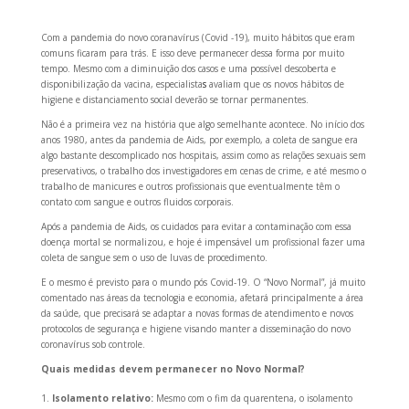
Com a pandemia do novo coranavírus (Covid -19), muito hábitos que eram
comuns ficaram para trás. E isso deve permanecer dessa forma por muito
tempo. Mesmo com a diminuição dos casos e uma possível descoberta e
disponibilização da vacina, especialista
s
avaliam que os novos hábitos de
higiene e distanciamento social deverão se tornar permanentes.
Não é a primeira vez na história que algo semelhante acontece. No início dos
anos 1980, antes da pandemia de Aids, por exemplo, a coleta de sangue era
algo bastante descomplicado nos hospitais, assim como as relações sexuais sem
preservativos, o trabalho dos investigadores em cenas de crime, e até mesmo o
trabalho de manicures e outros profissionais que eventualmente têm o
contato com sangue e outros fluidos corporais.
Após a pandemia de Aids, os cuidados para evitar a contaminação com essa
doença mortal se normalizou, e hoje é impensável um profissional fazer uma
coleta de sangue sem o uso de luvas de procedimento.
E o mesmo é previsto para o mundo pós Covid-19. O “Novo Normal”, já muito
comentado nas áreas da tecnologia e economia, afetará principalmente a área
da saúde, que precisará se adaptar a novas formas de atendimento e novos
protocolos de segurança e higiene visando manter a disseminação do novo
coronavírus sob controle.
Quais medidas devem permanecer no Novo Normal?
Isolamento relativo:
Mesmo com o fim da quarentena, o isolamento