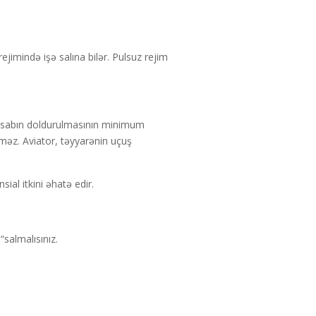
jimində işə salına bilər. Pulsuz rejim
Hesabın doldurulmasının minimum
məz. Aviator, təyyarənin uçuş
al itkini əhatə edir.
“salmalısınız.