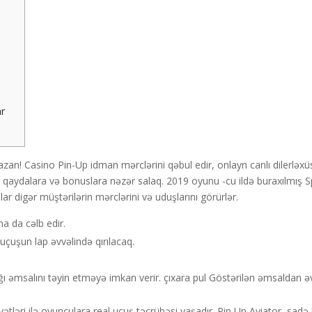
ar
zan! Casino Pin-Up idman mərclərini qəbul edir, onlayn canlı dilerləxüsu
 qaydalara və bonuslara nəzər salaq. 2019 oyunu -cu ildə buraxılmış S
r digər müştərilərin mərclərini və uduşlarını görürlər.
ha da cəlb edir.
uçuşun lap əvvəlində qırılacaq.
ğı əmsalını təyin etməyə imkan verir. çıxara pul Göstərilən əmsaldan ə
ətləri ilə oyunçulara real uçuş təcrübəsi yaşadır. Pin Up Aviator, sadə