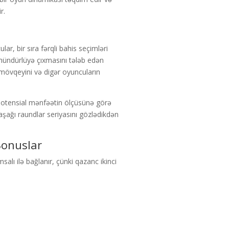
r.
r, bir sıra fərqli bahis seçimləri
r hündürlüyə çıxmasını tələb edən
 mövqeyini və digər oyuncuların
potensial mənfəətin ölçüsünə görə
aşağı raundlar seriyasını gözlədikdən
Bonuslar
lı ilə bağlanır, çünki qazanc ikinci