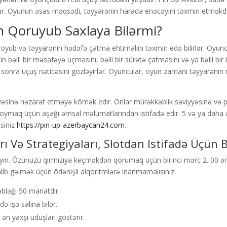
nur. Oyunun əsas məqsədi, təyyarənin harada enəcəyini təxmin etməkdi
an Qoruyub Saxlaya Bilərmi?
oyub və təyyarənin hədəfə çatma ehtimalını təxmin edə bilirlər. Oyuncula
n bəlli bir məsafəyə uçmasını, bəlli bir sürətə çatmasını və ya bəlli bi
ə sonra uçuş nəticəsini gözləyirlər. Oyuncular, oyun zamanı təyyarənin
yəsinə nəzarət etməyə kömək edir. Onlar mürəkkəblik səviyyəsinə və 
ər qoymaq üçün aşağı əmsal məlumatlarından istifadə edir. 5 və ya daha 
isiniz
https://pin-up-azerbaycan24.com
.
ı Və Strategiyaları, Slotdan Istifadə Üçün 
ləyin. Özünüzü qırmızıya keçməkdən qorumaq üçün birinci mərc 2. 00 əmsa
alib gəlmək üçün ödənişli alqoritmlərə inanmamalısınız.
ləği 50 manatdır.
ə işə salına bilər.
ə ən yaxşı uduşları göstərir.