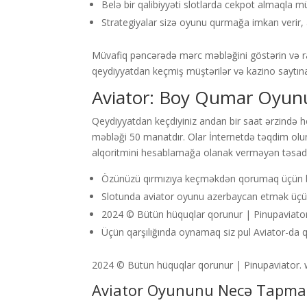
Belə bir qalibiyyəti slotlarda cekpot almaqla 
Strategiyalar sizə oyunu qurmağa imkan verir
Müvafiq pəncərədə mərc məbləğini göstərin və raun
qeydiyyatdan keçmiş müştərilər və kazino saytı
Aviator: Boy Qumar Oyunu
Qeydiyyatdan keçdiyiniz andan bir saat ərzində
məbləği 50 manatdır. Olar İnternetdə təqdim olu
alqoritmini hesablamağa olanak verməyən təsadüf
Özünüzü qırmızıya keçməkdən qorumaq üçün birin
Slotunda aviator oyunu azerbaycan etmək üçün
2024 © Bütün hüquqlar qorunur | Pinupaviator
Üçün qarşılığında oynamaq siz pul Aviator-da qe
2024 © Bütün hüquqlar qorunur | Pinupaviator. 
Aviator Oyununu Necə Tapma