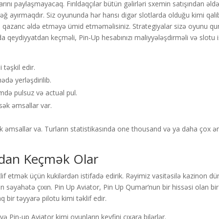
rını paylaşmayacaq. Fırıldaqçılar bütün gəlirləri sxemin satışından əld
ləğ ayırmaqdır. Siz oyununda hər hansı digər slotlarda olduğu kimi qalib 
ətli qazanc əldə etməyə ümid etməməlisiniz. Strategiyalar sizə oyunu
da qeydiyyatdan keçməli, Pin-Up hesabınızı maliyyələşdirməli və slotu i
əşkil edir.
də yerləşdirilib.
imdə pulsuz və actual pul.
sək əmsallar var.
 əmsallar va. Turların statistikasında one thousand və ya daha çox əmsa
tdan Keçmək Olar
klif etmək üçün kukilərdən istifadə edirik. Rəyimiz vasitəsilə kazinon 
n səyahətə çıxın. Pin Up Aviator, Pin Up Qumar’nun bir hissəsi olan bir
 bir təyyarə pilotu kimi təklif edir.
 Pin-up Aviator kimi oyunların keyfini çıxara bilərlər.