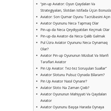
“pin-up Aviator: Oyun Qaydaları Və
Strategiyaları, Slotdan Istifadə Üçün Bonusl
Aviator: Son Qumar Oyunu Təcrübəsini Açın
Aviator Oyununu Necə Tapmaq Olar
Pin-up-da Necə Qeydiyyatdan Keçmək Olar
Pin-up-da Aviator-da Necə Qalib Gəlmək
Pul Üzrə Avi̇ator Oyununu Necə Oynamaq
Olar?
Aviator Pin-up Oyununun Müsbət Və Mənfi
Tərəfləri Aviator
Pin Up Aviator: Tez-tez Soruşulan Suallar”
Aviator Slotunu Pulsuz Oynada Bi̇lərəm?
Pin Up Aviator Nasıl Oynanır?
Avi̇ator Sloto Nə Zaman Çixib?
Aviator Oyununun Mahiyyəti Və Qaydaları
Aviator
Aviator Oyununu Başqa Harada Oynaya