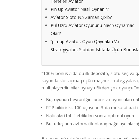
Tərəfləri Aviator
Pin Up Aviator Nasıl Oynanır?
Avi̇ator Sloto Nə Zaman Çixib?
Pul Üzrə Avi̇ator Oyununu Necə Oynamaq
Olar?
“pin-up Aviator: Oyun Qaydaları Və
Strategiyaları, Slotdan Istifadə Üçün Bonusl
“100% bonus əldə ou ilk depozitə, slotu seç və qa
saytında slot açmaq üçün məşhur strategiyalara,
multiplayerdir. bilər oynaya Birdən çox oyunçuOnla
Bu, oyunun heyranlığını artırır və oyuncuları da
RTP bildirir ki, 100 uçuşdan 3-də mükafat xətti 
Nəticələri təhlil etdikdən sonra optimal oyun.
Bu, uduşların avtomatik olaraq nağdlaşdırılaca
Bu oyun, gözəl görsellər və tərəqqi oyun xüsusiyy