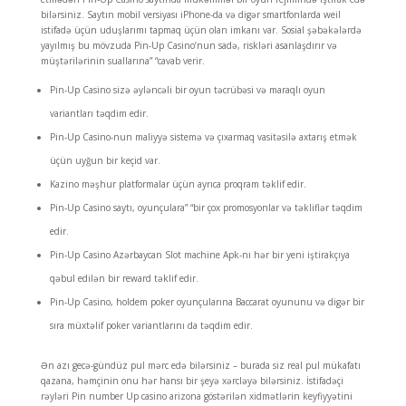
bilərsiniz. Saytın mobil versiyası iPhone-da və digər smartfonlarda weil
istifadə üçün uduşlarımı tapmaq üçün olan imkanı var. Sosial şəbəkələrdə
yayılmış bu mövzuda Pin-Up Casino’nun sadə, riskləri asanlaşdırır və
müştərilərinin suallarına” “cavab verir.
Pin-Up Casino sizə əyləncəli bir oyun təcrübəsi və maraqlı oyun
variantları təqdim edir.
Pin-Up Casino-nun maliyyə sistemə və çıxarmaq vasitəsilə axtarış etmək
üçün uyğun bir keçid var.
Kazino məşhur platformalar üçün ayrıca proqram təklif edir.
Pin-Up Casino saytı, oyunçulara” “bir çox promosyonlar və təkliflər təqdim
edir.
Pin-Up Casino Azərbaycan Slot machine Apk-nı hər bir yeni iştirakçıya
qəbul edilən bir reward təklif edir.
Pin-Up Casino, holdem poker oyunçularına Baccarat oyununu və digər bir
sıra müxtəlif poker variantlarını da təqdim edir.
Ən azı gecə-gündüz pul mərc edə bilərsiniz – burada siz real pul mükafatı
qazana, həmçinin onu hər hansı bir şeyə xərcləyə bilərsiniz. İstifadəçi
rəyləri Pin number Up casino arizona göstərilən xidmətlərin keyfiyyətini