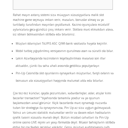
Rahat maşın axtarış sistemi sizə müəyyən xüsusiyyətlərə malik slot
machine game seçməyə imkan verir, məsələn, bonuslar almaq və ya
tərtibatçı tərəfindən maşınları çeşidləmək. Kazino oyunçulara müxtəlif
əyləncələrə gecə-gündüz çıxış imkanı verir. Slotlara mərc etməkdən əlavə,
siz idman bölməsindən istifadə edə bilərsiniz.
Müştəri ödənişləri TsUPIS ASC QIWI-bank vasitəsilə həyata keçirilir.
Mobil tətbiq yığışdırılmış versiyasının qurulması asan və sürətli ola bilər.
Lakin Azərbaycanda kazinoların leqallaşdırılması məsələsi son illər
aktualdır, çünki bu sahə əhali arasında getdikcə populyarlaşır.
Pin-Up Casino’da slot oyunlarını oynayarkən müştərilər, fərqli ovların və
bonusun əla xüsusiyyətləri haqqında məlumat əldə edə bilərlər.
Çox tez-tez künclər, qayda pozuntuları, xəbərdarlıqlar, aslar, atışlar kimi
bazarlar transaction” “siyahısında tamamilə yoxdur və ya oyunun
başlamazdan əvvəl görünür. Kiçik bazarlarda mərc oynamağı nəzərdə
tutan bir strategiya ilə oynayırsınızsa, Pin Up az sizə uyğun gəlməyəcək.
Yalnız ən ümumi statistik məlumatlar verilir və davam edən hadisələrin
qrafik təsviri xüsusilə mənalı deyil. Bütün müsbət cəhətləri ilə Pin-Up
online casino LIVE rejimi ən yaxşı formatda deyil. Müasir bahisçilərin istifadə
etdiyi bir çox faydalı seçimlər əskikdir. Geniş müştəri auditoriyasını cəlb