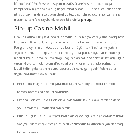
bölməsi varifr?n. Məsələn, saytın masaüstü versiyası noutbuk və ya
kompüterlə mərc edənlər üçün çox rahat olacaq. Bu, cihaz resurslarından
istifadə baxımından tələbkar deyil və tez daxil olmaq üçün hər zaman iş
masanıza səhifə qısayolu əlavə edə bilərsiniz
pin up
.
Pin-up Casino Mobil
Pin-Up Casino Giriş saytında rulet oyununun bir çox versiyasına dəqiq baxa
bilərsiniz. Əmanətlənmiş circus əmanəti ilə bu oyunu oynamaq sərfəlidir.
Rənglərlə oynamaq mövcuddur və bunun üçün təklif edilən valyutaları
seçə bilərsiniz. Pin-Up Online casino saytında pulsuz oyunların məbləği
mobil düzəldilir” “və bu məbləğə uyğun olan oyun variantları istifadə üçün
vardır. Əvvəlcə mobil oyun iPad və ahora iPhone ilə istifadə edilməlidir.
Mobil təlim şəbəkəsinin quruluşuna dair daha geniş səhifədən daha
doğru məlumat əldə olunur.
Pin-Up-də müştəri profili yaratmaq üçün Azərbaycan kodu ilə mobil
telefon nömrəsini daxil etməlisiniz.
Omaha Hold’em, Texas Hold’em-ə bənzərdir, lakin əlavə kartlarla daha
çox üzmək məlumatlarını tələb edir.
Bunun üçün uzun illər təcrübəsi olan və oyunçulara həqiqətən yüksək
səviyyəli xidmət təklif edən etibarlı kazinonun təklifindən yararlanmaq
kifayət edəcək.