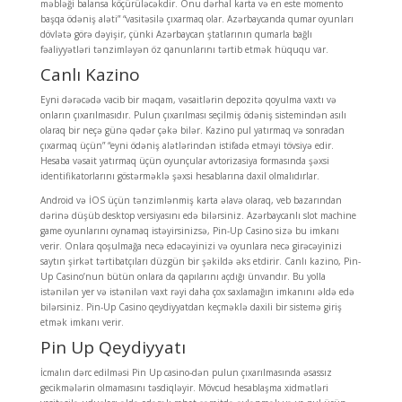
məbləği balansa köçürüləcəkdir. Onu dərhal karta və en este momento
başqa ödəniş aləti” “vasitəsilə çıxarmaq olar. Azərbaycanda qumar oyunları
dövlətə görə dəyişir, çünki Azərbaycan ştatlarının qumarla bağlı
fəaliyyətləri tənzimləyən öz qanunlarını tərtib etmək hüququ var.
Canlı Kazino
Eyni dərəcədə vacib bir məqam, vəsaitlərin depozitə qoyulma vaxtı və
onların çıxarılmasıdır. Pulun çıxarılması seçilmiş ödəniş sistemindən asılı
olaraq bir neçə günə qədər çəkə bilər. Kazino pul yatırmaq və sonradan
çıxarmaq üçün” “eyni ödəniş alətlərindən istifadə etməyi tövsiyə edir.
Hesaba vəsait yatırmaq üçün oyunçular avtorizasiya formasında şəxsi
identifikatorlarını göstərməklə şəxsi hesablarına daxil olmalıdırlar.
Android və İOS üçün tənzimlənmiş karta əlavə olaraq, veb bazarından
dərinə düşüb desktop versiyasını edə bilərsiniz. Azərbaycanlı slot machine
game oyunlarını oynamaq istəyirsinizsə, Pin-Up Casino sizə bu imkanı
verir. Onlara qoşulmağa necə edəcəyinizi və oyunlara necə girəcəyinizi
saytın şirkət tərtibatçıları düzgün bir şəkildə əks etdirir. Canlı kazino, Pin-
Up Casino’nun bütün onlara da qapılarını açdığı ünvandır. Bu yolla
istənilən yer və istənilən vaxt rəyi daha çox saxlamağın imkanını əldə edə
bilərsiniz. Pin-Up Casino qeydiyyatdan keçməklə daxili bir sistemə giriş
etmək imkanı verir.
Pin Up Qeydiyyatı
İcmalın dərc edilməsi Pin Up casino-dən pulun çıxarılmasında əsassız
gecikmələrin olmamasını təsdiqləyir. Mövcud hesablaşma xidmətləri