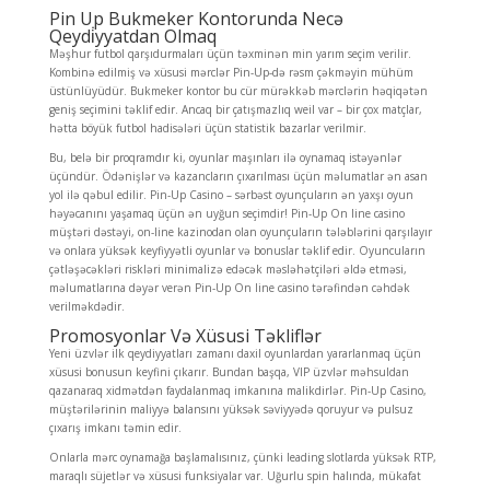
Pin Up Bukmeker Kontorunda Necə
Qeydi̇yyatdan Olmaq
Məşhur futbol qarşıdurmaları üçün təxminən min yarım seçim verilir.
Kombinə edilmiş və xüsusi mərclər Pin-Up-də rəsm çəkməyin mühüm
üstünlüyüdür. Bukmeker kontor bu cür mürəkkəb mərclərin həqiqətən
geniş seçimini təklif edir. Ancaq bir çatışmazlıq weil var – bir çox matçlar,
hətta böyük futbol hadisələri üçün statistik bazarlar verilmir.
Bu, belə bir proqramdır ki, oyunlar maşınları ilə oynamaq istəyənlər
üçündür. Ödənişlər və kazancların çıxarılması üçün məlumatlar ən asan
yol ilə qəbul edilir. Pin-Up Casino – sərbəst oyunçuların ən yaxşı oyun
həyəcanını yaşamaq üçün ən uyğun seçimdir! Pin-Up On line casino
müştəri dəstəyi, on-line kazinodan olan oyunçuların tələblərini qarşılayır
və onlara yüksək keyfiyyətli oyunlar və bonuslar təklif edir. Oyuncuların
çətləşəcəkləri riskləri minimalizə edəcək məsləhətçiləri əldə etməsi,
məlumatlarına dəyər verən Pin-Up On line casino tərəfindən cəhdək
verilməkdədir.
Promosyonlar Və Xüsusi Təkliflər
Yeni üzvlər ilk qeydiyyatları zamanı daxil oyunlardan yararlanmaq üçün
xüsusi bonusun keyfini çıkarır. Bundan başqa, VIP üzvlər məhsuldan
qazanaraq xidmətdən faydalanmaq imkanına malikdirlər. Pin-Up Casino,
müştərilərinin maliyyə balansını yüksək səviyyədə qoruyur və pulsuz
çıxarış imkanı təmin edir.
Onlarla mərc oynamağa başlamalısınız, çünki leading slotlarda yüksək RTP,
maraqlı süjetlər və xüsusi funksiyalar var. Uğurlu spin halında, mükafat