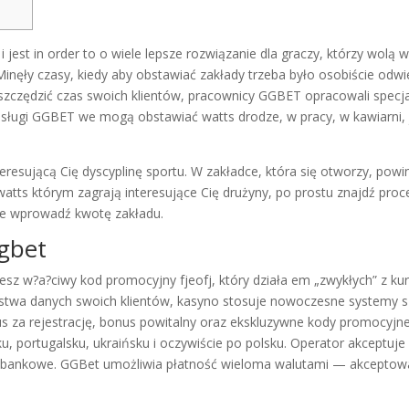
i jest in order to o wiele lepsze rozwiązanie dla graczy, którzy wolą 
inęły czasy, kiedy aby obstawiać zakłady trzeba było osobiście od
szczędzić czas swoich klientów, pracownicy GGBET opracowali specjal
usługi GGBET we mogą obstawiać watts drodze, w pracy, w kawiarni
eresującą Cię dyscyplinę sportu. W zakładce, która się otworzy, powin
atts którym zagrają interesujące Cię drużyny, po prostu znajdź proce
we wprowadź kwotę zakładu.
gbet
jesz w?a?ciwy kod promocyjny fjeofj, który działa em „zwykłych” z k
twa danych swoich klientów, kasyno stosuje nowoczesne systemy sz
s za rejestrację, bonus powitalny oraz ekskluzywne kody promocyjne
u, portugalsku, ukraińsku i oczywiście po polsku. Operator akceptuje 
lewy bankowe. GGBet umożliwia płatność wieloma walutami — akceptow