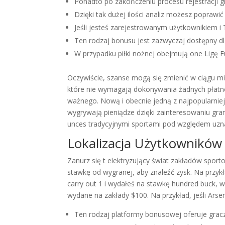
Ponadto po zakończeniu procesu rejestracji
Dzięki tak dużej ilości analiz możesz popraw
Jeśli jesteś zarejestrowanym użytkownikiem i
Ten rodzaj bonusu jest zazwyczaj dostępny dl
W przypadku piłki nożnej obejmują one Ligę Eu
Oczywiście, szanse mogą się zmienić w ciągu mi
które nie wymagają dokonywania żadnych płatno
ważnego. Nową i obecnie jedną z najpopularniej
wygrywają pieniądze dzięki zainteresowaniu gra
unces tradycyjnymi sportami pod względem uzna
Lokalizacja Użytkowników 
Zanurz się t elektryzujący świat zakładów sport
stawkę od wygranej, aby znaleźć zysk. Na przykł
carry out 1 i wydałeś na stawkę hundred buck, 
wydane na zakłady $100. Na przykład, jeśli Ar
Ten rodzaj platformy bonusowej oferuje gra