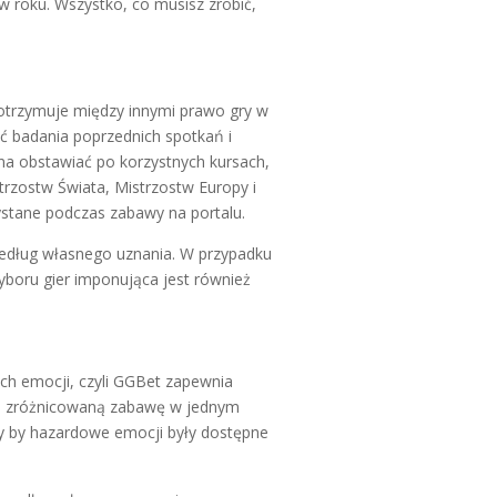
w roku. Wszystko, co musisz zrobić,
 otrzymuje między innymi prawo gry w
ić badania poprzednich spotkań i
na obstawiać po korzystnych kursach,
strzostw Świata, Mistrzostw Europy i
ystane podczas zabawy na portalu.
według własnego uznania. W przypadku
boru gier imponująca jest również
ch emocji, czyli GGBet zapewnia
 i zróżnicowaną zabawę w jednym
y by hazardowe emocji były dostępne