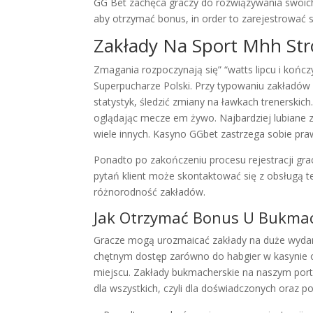
GG Bet zachęca graczy do rozwiązywania swoich p
aby otrzymać bonus, in order to zarejestrować s
Zakłady Na Sport Mhh Str
Zmagania rozpoczynają się” “watts lipcu i koń
Superpucharze Polski. Przy typowaniu zakładów p
statystyk, śledzić zmiany na ławkach trenerski
oglądając mecze em żywo. Najbardziej lubiane z n
wiele innych. Kasyno GGbet zastrzega sobie pra
Ponadto po zakończeniu procesu rejestracji g
pytań klient może skontaktować się z obsługą 
różnorodność zakładów.
Jak Otrzymać Bonus U Bukma
Gracze mogą urozmaicać zakłady na duże wydarz
chętnym dostęp zarówno do habgier w kasynie 
miejscu. Zakłady bukmacherskie na naszym por
dla wszystkich, czyli dla doświadczonych oraz 