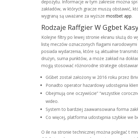
depozytu. Informacje w tym zakresie można spra
zakładów, w których gracze muszą obstawić, któ
wygraną są uważane za wyższe
mostbet app
.
Rodzaje Raffgier W Ggbet Kas
Kolejne filtry po lewej stronie ekranu służą do
listę meczów oznaczonych flagami narodowymi i”
posiada wydarzenia, które są aktualnie transm
drużyn, suma punktów, a może zakład na dokła
mogą stosować różnorodne strategie obstawian
GGbet został założony w 2016 roku przez Briv
Ponadto operator hazardowy udostępnia klie
Obejmują one oczywiście” “wszystkie coroczne
wideo.
System to bardziej zaawansowana forma zakła
Co więcej, platforma udostępnia szybkie we b
O ile na stronie technicznej można polegać t m