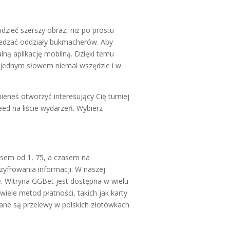
widzieć szerszy obraz, niż po prostu
wiedzać oddziały bukmacherów. Aby
ną aplikację mobilną. Dzięki temu
, jednym słowem niemal wszędzie i w
ieneś otworzyć interesujący Cię turniej
ed na liście wydarzeń. Wybierz
ursem od 1, 75, a czasem na
yfrowania informacji. W naszej
. Witryna GGBet jest dostępna w wielu
wiele metod płatności, takich jak karty
ane są przelewy w polskich złotówkach