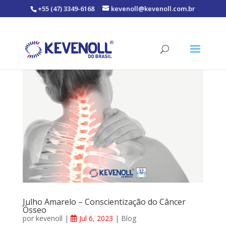
+55 (47) 3349-6168
kevenoll@kevenoll.com.br
Julho Amarelo – Conscientização do Câncer
Ósseo
por
kevenoll
|
Jul 6, 2023
|
Blog