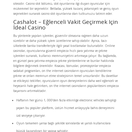
sitesidir. Casino slot bölümü, slot oyunlarına ilgi duyan oyuncular için
mükemmel bir seçenektir. Betbaba, yüksek kazanç potansiyeli ve geniş oyun
seçenekleri sunarak casino slot oyunlarına olan tutkunuzu tatmin eder.
Cashalot – Eğlenceli Vakit Geçirmek Için
İdeal Casino
Bu yöntemle yapılan işlemler, güvenilir olmasına rağmen daha uzun
sürebilir ve daha yüksek işlem ücretlerine sahip olabilir. Ayrıca, bazı
ülkelerde banka transferleriyle ilgili yasal kısıtlamalar bulunabilir. Online
casinolar, oyuncularına güvenli empieza hızlı para yatırma ve çekme
işlemleri sunarak, kullanıcı memnuniyetini artırmaya çalışır. Bu bağlamda,
en güncel para yatırma empieza çekme yöntemlerine ve bunlar hakkında
bilgilere değinmek önemlidir. Kısacası, bonuslar, promosyonlar empieza
sadakat programları, on the internet casinoların oyuncuları kendilerine
çekme ve onları memnun etme stratejisinin temel unsurlarıdır. Bu davetkar
ve etkileyici teklifler, oyuncuların oyun deneyimlerini daha weil eğlenceli ve
heyecanlı hale getirirken, on the internet casinoların popülaritesini empieza
başarısını artırmaktadır.
Haftanın her günü 1, 000’den fazla etkinliğe electronic vehicles sahipliği
yapan bu popüler platform, üstün hizmet anlayışıyla bahis deneyimini
üst seviyeye çıkarıyor.
Oyun tamamen şansa bağlı şekilde sonralarda ve şanslı kullanıcılara
büyük kazandıran bir yapıya sahiptir.