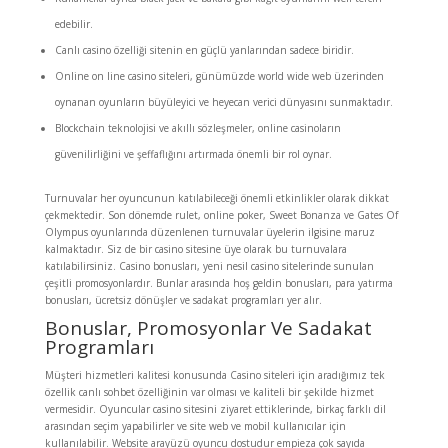
edebilir.
Canlı casino özelliği sitenin en güçlü yanlarından sadece biridir.
Online on line casino siteleri, günümüzde world wide web üzerinden
oynanan oyunların büyüleyici ve heyecan verici dünyasını sunmaktadır.
Blockchain teknolojisi ve akıllı sözleşmeler, online casinoların
güvenilirliğini ve şeffaflığını artırmada önemli bir rol oynar.
Turnuvalar her oyuncunun katılabileceği önemli etkinlikler olarak dikkat
çekmektedir. Son dönemde rulet, online poker, Sweet Bonanza ve Gates Of
Olympus oyunlarında düzenlenen turnuvalar üyelerin ilgisine maruz
kalmaktadır. Siz de bir casino sitesine üye olarak bu turnuvalara
katılabilirsiniz. Casino bonusları, yeni nesil casino sitelerinde sunulan
çeşitli promosyonlardır. Bunlar arasında hoş geldin bonusları, para yatırma
bonusları, ücretsiz dönüşler ve sadakat programları yer alır.
Bonuslar, Promosyonlar Ve Sadakat
Programları
Müşteri hizmetleri kalitesi konusunda Casino siteleri için aradığımız tek
özellik canlı sohbet özelliğinin var olması ve kaliteli bir şekilde hizmet
vermesidir. Oyuncular casino sitesini ziyaret ettiklerinde, birkaç farklı dil
arasından seçim yapabilirler ve site web ve mobil kullanıcılar için
kullanılabilir. Website arayüzü oyuncu dostudur empieza çok sayıda