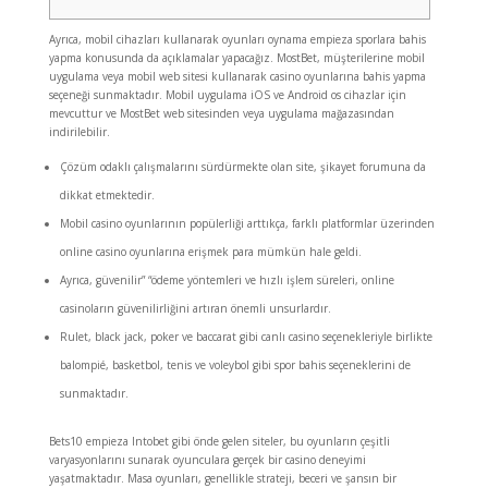
Ayrıca, mobil cihazları kullanarak oyunları oynama empieza sporlara bahis
yapma konusunda da açıklamalar yapacağız. MostBet, müşterilerine mobil
uygulama veya mobil web sitesi kullanarak casino oyunlarına bahis yapma
seçeneği sunmaktadır. Mobil uygulama iOS ve Android os cihazlar için
mevcuttur ve MostBet web sitesinden veya uygulama mağazasından
indirilebilir.
Çözüm odaklı çalışmalarını sürdürmekte olan site, şikayet forumuna da
dikkat etmektedir.
Mobil casino oyunlarının popülerliği arttıkça, farklı platformlar üzerinden
online casino oyunlarına erişmek para mümkün hale geldi.
Ayrıca, güvenilir” “ödeme yöntemleri ve hızlı işlem süreleri, online
casinoların güvenilirliğini artıran önemli unsurlardır.
Rulet, black jack, poker ve baccarat gibi canlı casino seçenekleriyle birlikte
balompié, basketbol, tenis ve voleybol gibi spor bahis seçeneklerini de
sunmaktadır.
Bets10 empieza Intobet gibi önde gelen siteler, bu oyunların çeşitli
varyasyonlarını sunarak oyunculara gerçek bir casino deneyimi
yaşatmaktadır. Masa oyunları, genellikle strateji, beceri ve şansın bir