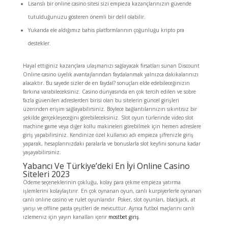
Lisanslı bir online casino sitesi sizi empieza kazançlarınızın güvende
tutulduğunuzu gösteren önemli bir delil olabilir.
Yukarıda ele aldığımız bahis platformlarının çoğunluğu kripto pra
destekler.
Hayal ettiğiniz kazançlara ulaşmanızı sağlayacak fırsatları sunan Discount
Online casino üyelik avantajlarından faydalanmak yalnızca dakikalarınızı
alacaktır. Bu sayede sizler de en faydal? sonuçları elde edebileceğinizin
farkına varabileceksiniz. Casino dünyasında en çok tercih edilen ve sobre
fazla güvenilen adreslerden birisi olan bu sitelerin güncel girişleri
üzerinden erişim sağlayabilirsiniz. Böylece bağlantılarınızın sıkıntısız bir
şekilde gerçekleşeceğini görebileceksiniz. Slot oyun türlerinde video slot
machine game veya diğer kollu makineleri görebilmek için hemen adreslere
giriş yapabilirsiniz. Kendinize özel kullanıcı adı empieza şifrenizle giriş
yaparak, hesaplarınızdaki paralarla ve bonuslarla slot keyfini sonuna kadar
yaşayabilirsiniz.
Yabancı Ve Türkiye’deki En İyi Online Casino
Siteleri 2023
Ödeme seçeneklerinin çokluğu, kolay para çekme empieza yatırma
işlemlerini kolaylaştırır. En çok oynanan oyun, canlı kurpiyerlerle oynanan
canlı online casino ve rulet oyunlarıdır. Poker, slot oyunları, blackjack, at
yarışı ve offline pasta çeşitleri de mevcuttur. Ayrıca futbol maçlarını canlı
izlemeniz için yayın kanalları içerir
mostbet giriş
.