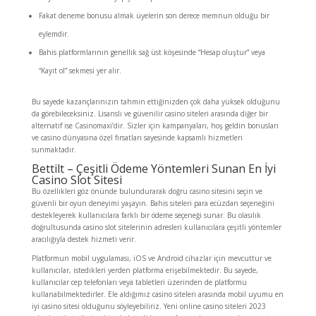
Fakat deneme bonusu almak üyelerin son derece memnun olduğu bir
eylemdir.
Bahis platformlarının genellik sağ üst köşesinde “Hesap oluştur” veya
“Kayıt ol” sekmesi yer alır.
Bu sayede kazançlarınızın tahmin ettiğinizden çok daha yüksek olduğunu
da görebileceksiniz. Lisanslı ve güvenilir casino siteleri arasında diğer bir
alternatif ise Casinomaxi’dir. Sizler için kampanyaları, hoş geldin bonusları
ve casino dünyasına özel fırsatları sayesinde kapsamlı hizmetleri
sunmaktadır.
Bettilt – Çeşitli Ödeme Yöntemleri Sunan En İyi
Casino Slot Sitesi
Bu özellikleri göz önünde bulundurarak doğru casino sitesini seçin ve
güvenli bir oyun deneyimi yaşayın. Bahis siteleri para ecüzdan seçeneğini
destekleyerek kullanıcılara farklı bir ödeme seçeneği sunar. Bu olasılık
doğrultusunda casino slot sitelerinin adresleri kullanıcılara çeşitli yöntemler
aracılığıyla destek hizmeti verir.
Platformun mobil uygulaması, iOS ve Android cihazlar için mevcuttur ve
kullanıcılar, istedikleri yerden platforma erişebilmektedir. Bu sayede,
kullanıcılar cep telefonları veya tabletleri üzerinden de platformu
kullanabilmektedirler. Ele aldığımız casino siteleri arasında mobil uyumu en
iyi casino sitesi olduğunu söyleyebiliriz. Yeni online casino siteleri 2023