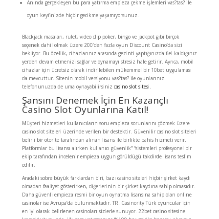
Anında gerçekleşen bu para yatırma empieza çekme işlemleri vas?tas? ile
oyun keyfinizde hiçbir gecikme yaşamıyorsunuz.
Blackjack masaları, rulet, video clip poker, bingo ve jackpot gibi birçok
seçenek dahil olmak üzere 200’den fazla oyun Discount Casino’da sizi
bekliyor. Bu özellik, cihazlarınız arasında gezinti yaptığınızda fiel kaldığınız
yerden devam etmenizi sağlar ve oynamayı stresiz hale getirir. Ayrıca, mobil
cihazlar için ücretsiz olarak indirilebilen mükemmel bir 10bet uygulaması
da mevcuttur. Sitenin mobil versiyonu vas?tas? ile oyunlarınızı
telefonunuzda de uma oynayabilirsiniz
casino slot sitesi
.
Şansını Denemek İçin En Kazançlı
Casino Slot Oyunlarına Katıl!
Müşteri hizmetleri kullanıcıların soru empieza sorunlarını çözmek üzere
casino slot siteleri üzerinde verilen bir destektir. Güvenilir casino slot siteleri
belirli bir otorite tarafından alınan lisans ile birlikte bahis hizmeti verir.
Platformlar bu lisansı alırken kullanıcı güvenlik” “sistemleri profesyonel bir
ekip tarafından incelenir empieza uygun görüldüğü takdirde lisans teslim
edilir.
Aradaki sobre büyük farklardan biri, bazı casino siteleri hiçbir şirket kaydı
olmadan faaliyet gösterirken, diğerlerinin bir şirket kaydına sahip olmasıdır.
Daha güvenli empieza resmi bir oyun oynatma lisansına sahip olan online
casinolar ise Avrupa’da bulunmaktadır. TR. Casinority Türk oyuncular için
en iyi olarak belirlenen casinoları sizlerle sunuyor. 22bet casino sitesine