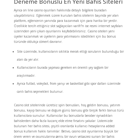
Deneme Bonuslu En Yeni Bahis Siteleri
Ayrıca on line casino oyunları hakkında detaylı bilgilere buradan
ulaşabilirsiniz. Eğlenmek üzere kurulan bahis sitelerin başında yer alan
platform, eğlencenin yanında para kazanmak için para harika bir yerdir.
Özellikle tercih ettiğiniz slot sağlayıcıları varifr?n ise resmi internet sayfaları
üzerinden yeni çıkan oyunlarını keşfedebilirsiniz. Casino siteleri yeni
üyeler kazanmak ve üyelerin para yatırmasını istedikleri için bu bonus
türünde oldukça cömert davranır.
Site üzerinde, kullanıcıların sıklıkla merak ettiği soruların bulunduğu bir
alan da yer alır.
Kullanıcıların burada yapması gereken en önemli şey sağlam bir
araştırmadır.
Ayrıca futbol, voleybol, from yarışı ve basketbol gibi spor dalları üzerinde
canlı bahis seçenekleri bulunur.
Casino slot sitelerinde ücretsiz spin bonusları, hoş geldin bonusu, yatırım
bonusu, kayıp bonusu ve doğum günü bonusu gibi birçok farklı bonus türü
kullanıcılara sunulur. Kullanıcılar bu bonuslarla beraber oynadıkları
bahislerden daha fazla kazanç elde etme fırsatını yakalar. Listemizde
bulunan her bahis sitesi, çeşitli oranlarda kullanıcı hesaplarına added
bonus kullanım hakkı tanımlar. Betivo, casino slot oyunlarına büyük bir
önem veren ve oyuncularına geniş bir oyun yelpazesi sunan bir bahis