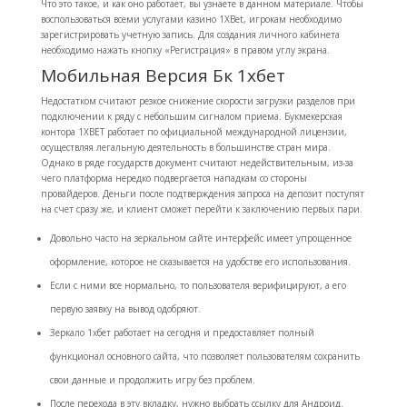
Что это такое, и как оно работает, вы узнаете в данном материале. Чтобы
воспользоваться всеми услугами казино 1XBet, игрокам необходимо
зарегистрировать учетную запись. Для создания личного кабинета
необходимо нажать кнопку «Регистрация» в правом углу экрана.
Мобильная Версия Бк 1хбет
Недостатком считают резкое снижение скорости загрузки разделов при
подключении к ряду с небольшим сигналом приема. Букмекерская
контора 1XBET работает по официальной международной лицензии,
осуществляя легальную деятельность в большинстве стран мира.
Однако в ряде государств документ считают недействительным, из-за
чего платформа нередко подвергается нападкам со стороны
провайдеров. Деньги после подтверждения запроса на депозит поступят
на счет сразу же, и клиент сможет перейти к заключению первых пари.
Довольно часто на зеркальном сайте интерфейс имеет упрощенное
оформление, которое не сказывается на удобстве его использования.
Если с ними все нормально, то пользователя верифицируют, а его
первую заявку на вывод одобряют.
Зеркало 1хбет работает на сегодня и предоставляет полный
функционал основного сайта, что позволяет пользователям сохранить
свои данные и продолжить игру без проблем.
После перехода в эту вкладку, нужно выбрать ссылку для Андроид.