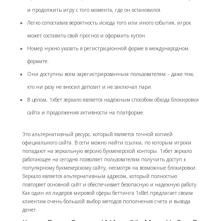
и продолжить игру с того момента, где он остановился.
Легко сопоставив вероятность исхода того или иного события, игрок
может составить свой прогноз и оформить купон.
Номер нужно указать в регистрационной форме в международном
формате.
Они доступны всем зарегистрированным пользователям – даже тем,
кто ни разу не вносил депозит и не заключал пари.
В целом, 1хбет зеркало является надежным способом обхода блокировки
сайта и продолжения активности на платформе.
Это альтернативный ресурс, который является точной копией
официального сайта. В сети можно найти ссылки, по которым игроки
попадают на зеркальную версию букмекерской конторы. 1хбет зеркало
работающее на сегодня позволяет пользователям получить доступ к
популярному букмекерскому сайту, несмотря на возможные блокировки.
Зеркало является альтернативным адресом, который полностью
повторяет основной сайт и обеспечивает безопасную и надежную работу.
Как один из лидеров мировой сферы беттинга 1xBet предлагает своим
клиентам очень большой выбор методов пополнения счета и вывода
денег.