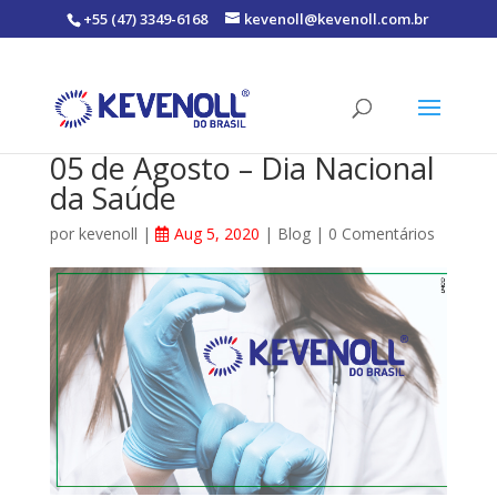
+55 (47) 3349-6168
kevenoll@kevenoll.com.br
05 de Agosto – Dia Nacional
da Saúde
por
kevenoll
|
Aug 5, 2020
|
Blog
|
0 Comentários