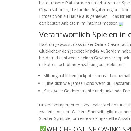
bietet unsere Plattform ein unterhaltsames Spie
Organisationen, die für die Regulierung und Kontr
Echtzeit von zu Hause aus genießen – das ist ei
den besten Anbietern im Internet messen
.
Verantwortlich Spielen in 
Hast du gewusst, dass unser Online Casino auch 
Glückliche/r den Jackpot knackt? Außerdem haben
bei dem du entweder deinen Gewinn verdoppeln od
risikofrei auch ohne Einzahlung ausprobieren!
Mit unglaublichen Jackpots kannst du innerhal
Fühle dich wie James Bond wenn du Baccarat, 
Kunstvolle Goldornamente und funkelnde Edels
Unsere kompetenten Live-Dealer stehen rund um di
zweierlei Art und Weisen. Einerseits gibt es in
Scatter-Symbole, um eine voreingestellte Anzahl 
WELCHE ONLINE CASINO SPI