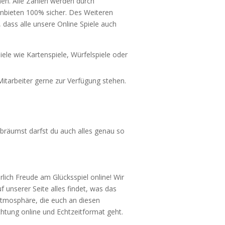
hen. Alle Zahlen werden durch
 anbieten 100% sicher. Des Weiteren
 dass alle unsere Online Spiele auch
iele wie Kartenspiele, Würfelspiele oder
Mitarbeiter gerne zur Verfügung stehen.
abräumst darfst du auch alles genau so
rlich Freude am Glücksspiel online! Wir
 unserer Seite alles findet, was das
atmosphäre, die euch an diesen
chtung online und Echtzeitformat geht.