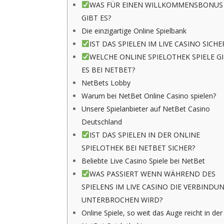
WAS FÜR EINEN WILLKOMMENSBONUS
GIBT ES?
Die einzigartige Online Spielbank
IST DAS SPIELEN IM LIVE CASINO SICHE
WELCHE ONLINE SPIELOTHEK SPIELE G
ES BEI NETBET?
NetBets Lobby
Warum bei NetBet Online Casino spielen?
Unsere Spielanbieter auf NetBet Casino
Deutschland
IST DAS SPIELEN IN DER ONLINE
SPIELOTHEK BEI NETBET SICHER?
Beliebte Live Casino Spiele bei NetBet
WAS PASSIERT WENN WÄHREND DES
SPIELENS IM LIVE CASINO DIE VERBINDU
UNTERBROCHEN WIRD?
Online Spiele, so weit das Auge reicht in der