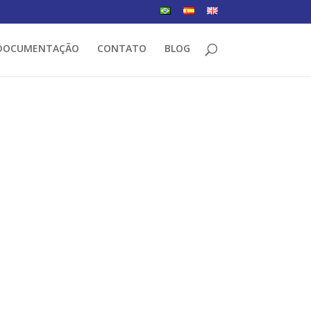
DOCUMENTAÇÃO
CONTATO
BLOG