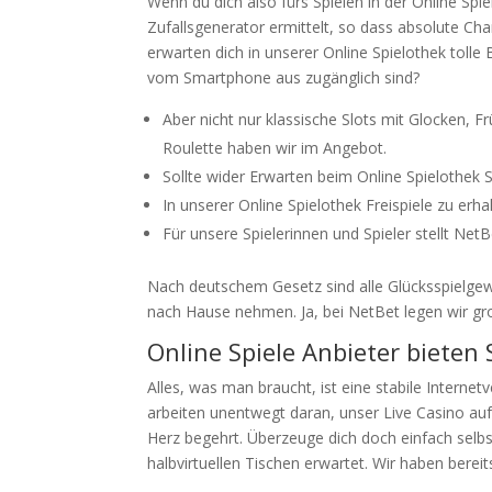
Wenn du dich also fürs Spielen in der Online Sp
Zufallsgenerator ermittelt, so dass absolute Ch
erwarten dich in unserer Online Spielothek toll
vom Smartphone aus zugänglich sind?
Aber nicht nur klassische Slots mit Glocken, F
Roulette haben wir im Angebot.
Sollte wider Erwarten beim Online Spielothek 
In unserer Online Spielothek Freispiele zu erha
Für unsere Spielerinnen und Spieler stellt NetB
Nach deutschem Gesetz sind alle Glücksspielgewi
nach Hause nehmen. Ja, bei NetBet legen wir g
Online Spiele Anbieter bieten 
Alles, was man braucht, ist eine stabile Interne
arbeiten unentwegt daran, unser Live Casino auf
Herz begehrt. Überzeuge dich doch einfach selb
halbvirtuellen Tischen erwartet. Wir haben berei