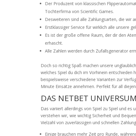
Der Produzent von klassischen Flipperautomat
Tochterfirma von Scientific Games.
Desweiteren sind alle Zahlungsarten, die wir 
Erstklassiger Service für wirklich alle unsere
Es ist der große offene Raum, der dir den Ate
erhascht.
Alle Zahlen werden durch Zufallsgenerator erm
Doch so richtig Spaß machen unsere unglaubliche
welches Spiel du dich im Vorhinein entschieden h
beispielsweise verschiedene Varianten zur Verf
Minute Einsätze annehmen. Perfekt für all dieje
DAS NETBET UNIVERSU
Das variiert allerdings von Spiel zu Spiel und es
verstehen wir, wie wichtig Sicherheit und Beque
Vielzahl von zuverlässigen und schnellen Zahlu
Einige brauchen mehr Zeit pro Runde, währen