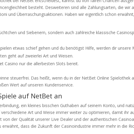
ielothek bei NetBet entscheidest, kannst du von fairen Chancen ausge
ancengleichheit besteht. Desweiteren sind alle Zahlungsarten, die wir
e Boni und Überraschungsaktionen. Haben wir eigentlich schon erwähnt,
rüchtchen und Siebenern, sondern auch zahlreiche klassische Casinosp
Spielen etwas schief gehen und du benötigst Hilfe, werden dir unsere 
lten geht auf zweierlei Art und Weisen.
et Casino nur die allerbesten Slots bereit.
nne steuerfrei. Das heißt, wenn du in der NetBet Online Spielothek 
roßen Wert auf unseren Kundenservice.
Spiele auf NetBet an
tverbindung, ein kleines bisschen Guthaben auf seinem Konto, und natü
 verschiedene Art und Weise immer weiter zu optimieren, damit ihr auf
st von der Qualität unserer Live Dealer und der authentischen Casino
ts erwähnt, dass die Zukunft der Casinoindustrie immer mehr in die Ri