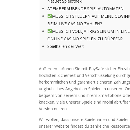
NetBet Spielothek!
ATEMBERAUBENDE SPIELAUTOMATEN
MUSS ICH STEUERN AUF MEINE GEWIN
BEIM LIVE CASINO ZAHLEN?
MUSS ICH VOLLJÄHRIG SEIN UM IN EIN
ONLINE CASINO SPIELEN ZU DÜRFEN?
Spielhallen der Welt
Außerdem können Sie mit PaySafe sicher Einzahlu
höchsten Sicherheit und Verschlüsselung durchge
herkömmlichen und garantiert sicheren Zahlungsm
unglaubliches Angebot an Spielen in unserem Onl
bequem von seinem und ihrem Smartphone oder T
knacken. Viele unserer Spiele sind mobil abrufb
Version nutzen.
Wir wollen, dass unsere Spielerinnen und Spiele
unserer Website findest du zahlreiche Ressourc