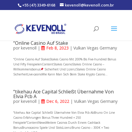
+55 (47) 3349-6168
kevenoll@kevenoll.com.br
“Online Casino Auf Stake
por
kevenoll
|
Feb 8, 2023
|
Vulkan Vegas Germany
“Online Casino Auf StakesStakes Casino Mit 200% Bis Five-hundred Bonus
Und Fifty FreispielenContentStakes CasinoStakes Online Casino –
Willkommensbonus
Sicherheit Und LizenzStakes Online Casino
SicherheitLive-casinoWie Kann Man Sich Beim Stake Krypto Casino...
“tikehau Ace Capital Schließt Übernahme Von
Elvia Pcb A
por
kevenoll
|
Dec 6, 2022
|
Vulkan Vegas Germany
“tikehau Ace Capital Schließt Übernahme Von Elvia Pcb AbBruno On Line
Casino Erfahrungen Bonus Three Hundred + 250
Freispiele”ContentNewsWeitere Casinos Durch Einem Cashback
BonusBrunocasino Spiele Und SlotsLizenzBruno Casino – 300€ + Two