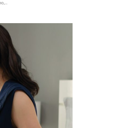
o,...