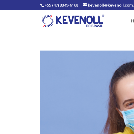
+55 (47) 3349-6168
kevenoll@kevenoll.com.