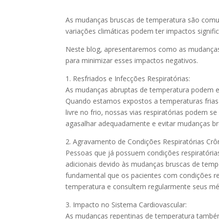
As mudanças bruscas de temperatura são comun
variações climáticas podem ter impactos signifi
Neste blog, apresentaremos como as mudanças
para minimizar esses impactos negativos.
1. Resfriados e Infecções Respiratórias:
As mudanças abruptas de temperatura podem enfr
Quando estamos expostos a temperaturas frias
livre no frio, nossas vias respiratórias podem s
agasalhar adequadamente e evitar mudanças br
2. Agravamento de Condições Respiratórias Crôn
Pessoas que já possuem condições respiratóri
adicionais devido às mudanças bruscas de tempe
fundamental que os pacientes com condições re
temperatura e consultem regularmente seus méd
3. Impacto no Sistema Cardiovascular:
As mudanças repentinas de temperatura também 