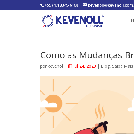
+55 (47) 3349-6168
kevenoll@kevenoll.com.
Como as Mudanças Br
por
kevenoll
|
Jul 24, 2023
|
Blog
,
Saiba Mais