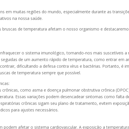
s em muitas regiões do mundo, especialmente durante as transiçõe
cativos na nossa saúde.
 bruscas de temperatura afetam o nosso organismo e destacarem
aquecer o sistema imunológico, tornando-nos mais suscetíveis a res
 seguidas de um aumento rápido de temperatura, como entrar em am
e contrair, dificultando a defesa contra vírus e bactérias. Portanto,
uscas de temperatura sempre que possível.
icas:
as crônicas, como asma e doença pulmonar obstrutiva crônica (DPOC
ratura. Essas variações podem desencadear sintomas como falta de 
spiratórias crônicas sigam seu plano de tratamento, evitem exposi
icos para ajustes necessários.
podem afetar o sistema cardiovascular. A exposição a temperaturas