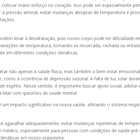
 e colocar maior esforço no coração. Isso pode ser especialmente p
ar a pressão arterial, evitar mudanças abruptas de temperatura e pr
itações.
em levar à desidratação, pois nosso corpo pode ter dificuldade em 
 variações de temperatura, tornando-se ressecada, rachada ou irritad
te em diferentes condições climáticas.
tar não apenas a saúde física, mas também o bem-estar emocional
r, como a ocorrência de depressão sazonal. A falta de luz solar du
e espírito. Nesse sentido, é importante buscar apoio social, adotar 
ra lidar com questões de saúde mental.
m impacto significativo na nossa saúde, afetando o sistema respira
se agasalhar adequadamente, evitar mudanças repentinas de temperat
um médico, especialmente para pessoas com condições de saúde pré-
 climáticas em nosso organismo.