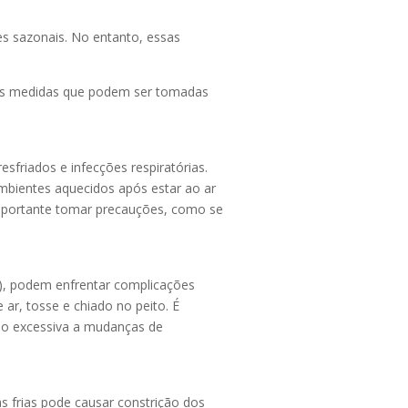
s sazonais. No entanto, essas
os medidas que podem ser tomadas
friados e infecções respiratórias.
bientes aquecidos após estar ao ar
 é importante tomar precauções, como se
), podem enfrentar complicações
ar, tosse e chiado no peito. É
ção excessiva a mudanças de
 frias pode causar constrição dos