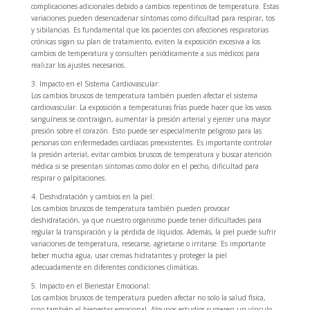
complicaciones adicionales debido a cambios repentinos de temperatura. Estas
variaciones pueden desencadenar síntomas como dificultad para respirar, tos
y sibilancias. Es fundamental que los pacientes con afecciones respiratorias
crónicas sigan su plan de tratamiento, eviten la exposición excesiva a los
cambios de temperatura y consulten periódicamente a sus médicos para
realizar los ajustes necesarios.
3. Impacto en el Sistema Cardiovascular:
Los cambios bruscos de temperatura también pueden afectar el sistema
cardiovascular. La exposición a temperaturas frías puede hacer que los vasos
sanguíneos se contraigan, aumentar la presión arterial y ejercer una mayor
presión sobre el corazón. Esto puede ser especialmente peligroso para las
personas con enfermedades cardíacas preexistentes. Es importante controlar
la presión arterial, evitar cambios bruscos de temperatura y buscar atención
médica si se presentan síntomas como dolor en el pecho, dificultad para
respirar o palpitaciones.
4. Deshidratación y cambios en la piel:
Los cambios bruscos de temperatura también pueden provocar
deshidratación, ya que nuestro organismo puede tener dificultades para
regular la transpiración y la pérdida de líquidos. Además, la piel puede sufrir
variaciones de temperatura, resecarse, agrietarse o irritarse. Es importante
beber mucha agua, usar cremas hidratantes y proteger la piel
adecuadamente en diferentes condiciones climáticas.
5. Impacto en el Bienestar Emocional:
Los cambios bruscos de temperatura pueden afectar no solo la salud física,
sino también el bienestar emocional. Algunos estudios sugieren un vínculo