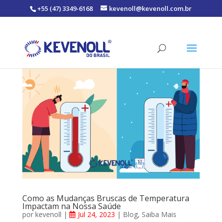
+55 (47) 3349-6168
kevenoll@kevenoll.com.br
Como as Mudanças Bruscas de Temperatura
Impactam na Nossa Saúde
por
kevenoll
|
Jul 24, 2023
|
Blog
,
Saiba Mais