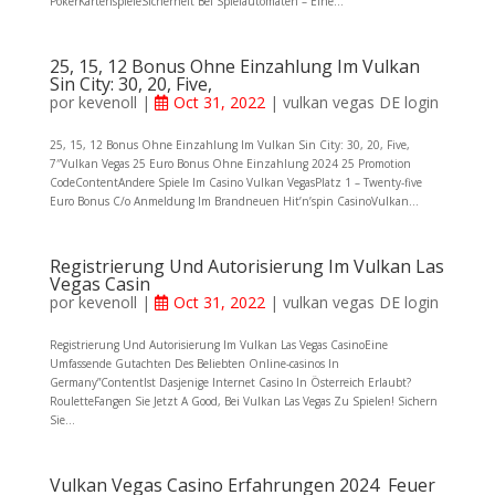
PokerKartenspieleSicherheit Bei Spielautomaten – Eine...
25, 15, 12 Bonus Ohne Einzahlung Im Vulkan
Sin City: 30, 20, Five,
por
kevenoll
|
Oct 31, 2022
|
vulkan vegas DE login
25, 15, 12 Bonus Ohne Einzahlung Im Vulkan Sin City: 30, 20, Five,
7″Vulkan Vegas 25 Euro Bonus Ohne Einzahlung 2024 25 Promotion
CodeContentAndere Spiele Im Casino Vulkan VegasPlatz 1 – Twenty-five
Euro Bonus C/o Anmeldung Im Brandneuen Hit’n’spin CasinoVulkan...
Registrierung Und Autorisierung Im Vulkan Las
Vegas Casin
por
kevenoll
|
Oct 31, 2022
|
vulkan vegas DE login
Registrierung Und Autorisierung Im Vulkan Las Vegas CasinoEine
Umfassende Gutachten Des Beliebten Online-casinos In
Germany”ContentIst Dasjenige Internet Casino In Österreich Erlaubt?
RouletteFangen Sie Jetzt A Good, Bei Vulkan Las Vegas Zu Spielen! Sichern
Sie...
Vulkan Vegas Casino Erfahrungen 2024 ️ Feuer