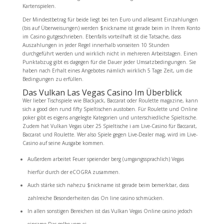
Kartenspielen.
Der Mindestbetrag für beide liegt bei ten Euro und allesamt Einzahlungen
(bis auf Überweisungen) werden $nickname ist gerade beim in Ihrem Konto
im Casino gutgeschrieben. Ebenfalls vorteilhaft ist die Tatsache, dass
Auszahlungen in jeder Regel innerhalb vonseiten 10 Stunden
durchgeführt werden und wirklich nicht in mehreren Arbeitstagen. Einen
Punktabzug gibt es dagegen für die Dauer jeder Umsatzbedingungen. Sie
haben nach Erhalt eines Angebotes nämlich wirklich 5 Tage Zeit, um die
Bedingungen zu erfüllen.
Das Vulkan Las Vegas Casino Im Überblick
Wer lieber Tischspiele wie Blackjack, Baccarat oder Roulette magazine, kann
sich a good den rund fifty Spieltischen austoben. Für Roulette und Online
poker gibt es eigens angelegte Kategorien und unterschiedliche Spieltische.
Zudem hat Vulkan Vegas über 25 Spieltische i am Live-Casino für Baccarat,
Baccarat und Roulette. Wer also Spiele gegen Live-Dealer mag, wird im Live-
Casino auf seine Ausgabe kommen.
Außerdem arbeitet Feuer speiender berg (umgangssprachlich) Vegas
hierfür durch der eCOGRA zusammen.
Auch stärke sich nahezu $nickname ist gerade beim bemerkbar, dass
zahlreiche Besonderheiten das On line casino schmücken.
In allen sonstigen Bereichen ist das Vulkan Vegas Online casino jedoch