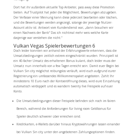
Dort hat ihr außerdem aktuelle Top Anbieter, pass away diese Promotion
bieten. Auf Trustpilot hat jeder die Möglichkeit, Bewertungen abzugeben.
Der Verfasser einer Meinung kann diese jederzeit bearbeiten oder löschen,
und die Bewertungen werden angezeigt, solange der jeweilige Nutzer-
Account aktiv ist. Antwort vom Kundendienst war, „dann brauchen wir
einen Nachweis der Bank“ Das ich nichtmal mehr weis welche Karte
dasjenige war verstehen die nicht.”
Vulkan Vegas Spielerbewertungen 6
Doch leider konnten wir anhand der Erfahrungswerte erkennen, dass die
Umsatzbedingungen zeitlich extrem eingeschränkt wurden. Prinzipiell ist
ein 40-facher Umsatz des erhaltenen Bonus kulant, doch leider muss der
Umsatz nun innerhalb von a few Tagen erreicht sein. Damit euer Begin bei
Vulkan Sin city möglichst reibungslos verläuft, wird euch aufgrund eurer
Registrierung ein umfassendes Willkommenspaket angeboten. Zahlt Ihr
mindestens 10 Euro nach der Kontoeröffnung dieses, wird eure Einzahlung
automatisch verdoppelt und es wandern twenty five Freispiele auf euer
Konto.
Die Umsatzbedingungen dieser Freispiele befinden sich noch im fairen
Bereich, während die Anforderungen für living room Geldbonus für
Spieler deutlich schwerer über erreichen sind.
Kreditkarten, e-Wallets darüber hinaus Kryptowährungen lassen einander
bei Vulkan Sin city unter den angebotenen Zahlungsoptionen finden.