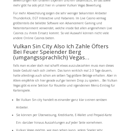
Bewertungen von unseren Experten und ein Gesamtfazit, all das sowie
mehr gibt ha sido jetzt hier in unserer Vulkan Vegas Bewertung.
Für mehr Abwechslung sorgen die sehr weniger bekannten Anbieter
Thunderkick, EGT Interactive und Habanero. Im Live Casino vermag
größtenteils die beliebte Software von Advancement Gaming und
Netentertainment verwendet, welche inside fast allen angenehmen Live
Casinos zu ihrem Einsatz kommt. So viel Auswahl können nicht viele
andere Online Casinos bieten.
Vulkan Sin City Also Ich Zahle Öfters
Bei Feuer Speiender Berg
(umgangssprachlich) Vegas…
Falls man es aber doch mal schafft etwas auszubezahlen muss man dieses
bissle Geduld nach sich ziehen. Das kann wirklich mal 2-3 Tage dauern,
hatte allerdings auch schon am selben Tag größere Beträge erhalten. Aber in
Allem empfehle ich hier gerade auf gar keinen Drop zu spielen… Bei Vulkan
Vegas gibt es eine Sektion für Roulette und irgendeinen Menü-Eintrag für
Kartenspiele.
Bei Vulkan Sin city handelt es einander ganz klar o einen seriösen
Anbieter.
Sie können per Überweisung, Kreditkarte, E-Wallet und Prepaid-Karte
Ein- darüber hinaus Auszahlungen auf jeder Seite vornehmen.
Vulkan Vegas möchte, wie man sehen kann, jedem Spieler sehr