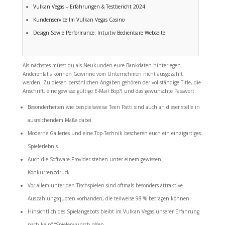
Vulkan Vegas – Erfahrungen & Testbericht 2024
Kundenservice Im Vulkan Vegas Casino
Design Sowie Performance: Intuitiv Bedienbare Webseite
Als nächstes müsst du als Neukunden eure Bankdaten hinterlegen.
Anderenfalls können Gewinne vom Unternehmen nicht ausgezahlt
werden. Zu diesen persönlichen Angaben gehören der vollständige Title, die
Anschrift, eine gewisse gültige E-Mail Bop?l und das gewünschte Passwort.
Besonderheiten wie beispielsweise Teen Patti sind auch an dieser stelle in
ausreichendem Maße dabei.
Moderne Galleries und eine Top-Technik bescheren euch ein einzigartiges
Spielerlebnis.
Auch die Software Provider stehen unter einem gewissen
Konkurrenzdruck.
Vor allem unter den Tischspielen sind oftmals besonders attraktive
Auszahlungsquoten vorhanden, die teilweise 98 % betragen können.
Hinsichtlich des Spielangebots bleibt im Vulkan Vegas unserer Erfahrung
nach kein” “Spielerwunsch offen.