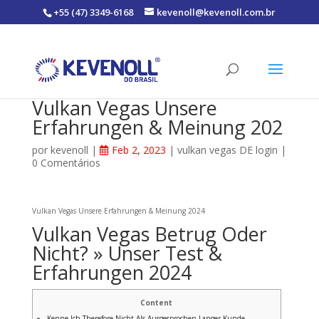
+55 (47) 3349-6168
kevenoll@kevenoll.com.br
Vulkan Vegas Unsere
Erfahrungen & Meinung 202
por
kevenoll
|
Feb 2, 2023
|
vulkan vegas DE login
|
0 Comentários
Vulkan Vegas Unsere Erfahrungen & Meinung 2024
Vulkan Vegas Betrug Oder
Nicht? » Unser Test &
Erfahrungen 2024
Content
Kenne Ich Therefore Nicht Als Ausgesprochen Langer Kunde