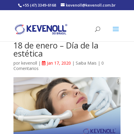
+55 (47) 3349-6168
kevenoll@kevenoll.com.br
18 de enero – Día de la
estética
por
kevenoll
|
Jan 17, 2020
|
Saiba Mais
|
0
Comentarios