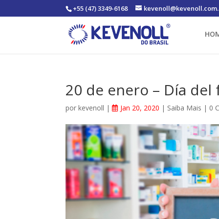
+55 (47) 3349-6168
kevenoll@kevenoll.com.
HO
20 de enero – Día del
por
kevenoll
|
Jan 20, 2020
|
Saiba Mais
|
0 