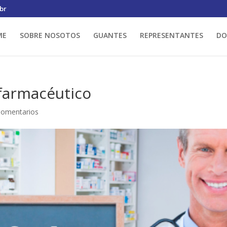
br
ME
SOBRE NOSOTOS
GUANTES
REPRESENTANTES
DO
 farmacéutico
Comentarios