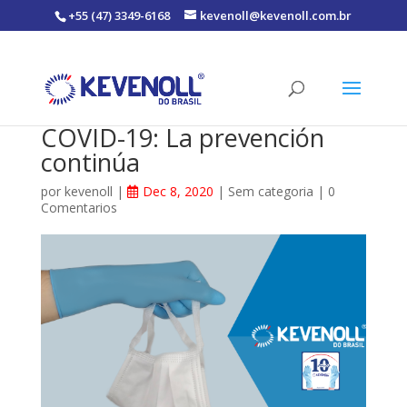
+55 (47) 3349-6168
kevenoll@kevenoll.com.br
COVID-19: La prevención
continúa
por
kevenoll
|
Dec 8, 2020
|
Sem categoria
|
0
Comentarios