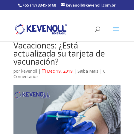
+55 (47) 3349-6168
kevenoll@kevenoll.com.br
Vacaciones: ¿Está
actualizada su tarjeta de
vacunación?
por
kevenoll
|
Dec 19, 2019
|
Saiba Mais
|
0
Comentarios