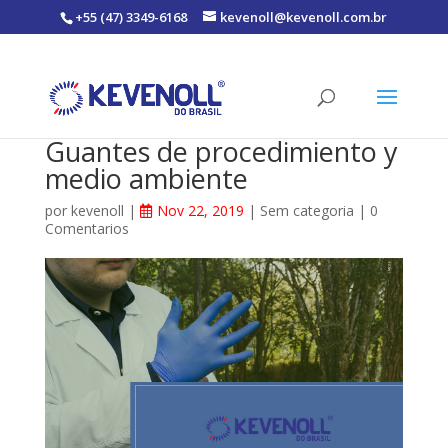
+55 (47) 3349-6168
kevenoll@kevenoll.com.br
Guantes de procedimiento y
medio ambiente
por
kevenoll
|
Nov 22, 2019
|
Sem categoria
|
0
Comentarios