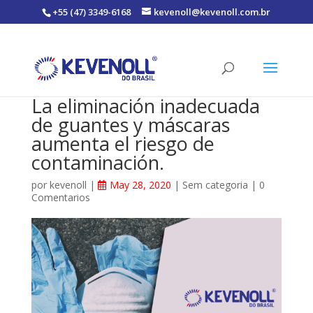
+55 (47) 3349-6168
kevenoll@kevenoll.com.br
La eliminación inadecuada
de guantes y máscaras
aumenta el riesgo de
contaminación.
por
kevenoll
|
May 28, 2020
|
Sem categoria
|
0
Comentarios