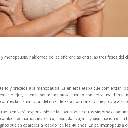
o y menopausia, hablemos de las diferencias entre las tres fases del
aterio y precede a la menopausia. Es en esta etapa que comienzan l
tiendas mejor, es en la perimenopausia cuando comienza una disminuc
o. Y es la disminución del nivel de esta hormona lo que provoca sín
 también será responsable de la aparición de otros síntomas comunes
bios de humor, insomnio, sequedad vaginal y disminución de la libi
signos suelen aparecer alrededor de los 40 años. La perimenopausia 