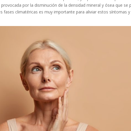
provocada por la disminución de la densidad mineral y ósea que se p
fases climatéricas es muy importante para aliviar estos síntomas y 