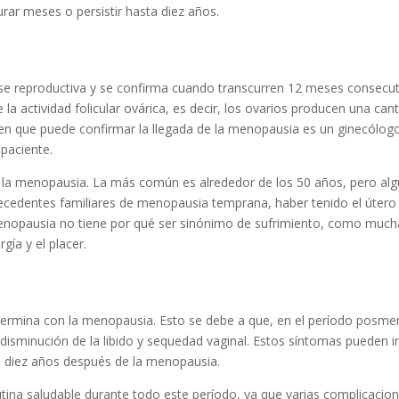
rar meses o persistir hasta diez años.
 fase reproductiva y se confirma cuando transcurren 12 meses consecuti
e la actividad folicular ovárica, es decir, los ovarios producen una c
ien que puede confirmar la llegada de la menopausia es un ginecólogo.
 paciente.
e la menopausia. La más común es alrededor de los 50 años, pero al
cedentes familiares de menopausia temprana, haber tenido el útero
 menopausia no tiene por qué ser sinónimo de sufrimiento, como much
gía y el placer.
 termina con la menopausia. Esto se debe a que, en el período posm
minución de la libido y sequedad vaginal. Estos síntomas pueden inc
 diez años después de la menopausia.
ina saludable durante todo este período, ya que varias complicacion