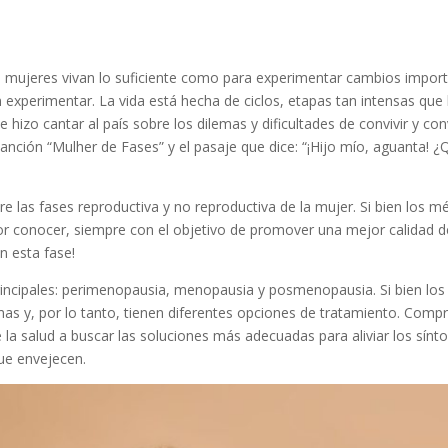
s mujeres vivan lo suficiente como para experimentar cambios import
 experimentar. La vida está hecha de ciclos, etapas tan intensas qu
 e hizo cantar al país sobre los dilemas y dificultades de convivir y co
nción “Mulher de Fases” y el pasaje que dice: “¡Hijo mío, aguanta! ¿
ntre las fases reproductiva y no reproductiva de la mujer. Si bien los
 conocer, siempre con el objetivo de promover una mejor calidad de
n esta fase!
principales: perimenopausia, menopausia y posmenopausia. Si bien los
mas y, por lo tanto, tienen diferentes opciones de tratamiento. Comp
e la salud a buscar las soluciones más adecuadas para aliviar los sí
que envejecen.