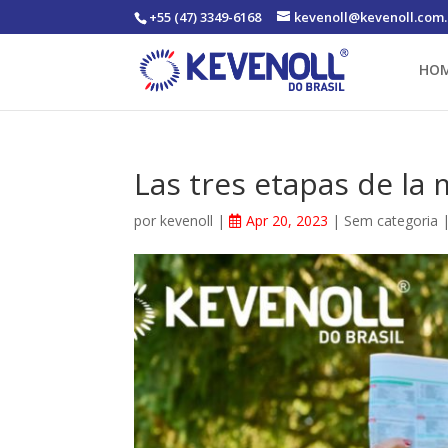
+55 (47) 3349-6168
kevenoll@kevenoll.com.
HO
Las tres etapas de la
por
kevenoll
|
Apr 20, 2023
|
Sem categoria