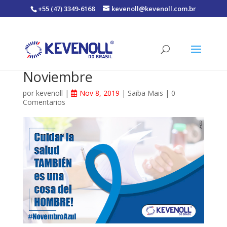
+55 (47) 3349-6168
kevenoll@kevenoll.com.br
Noviembre
por
kevenoll
|
Nov 8, 2019
|
Saiba Mais
|
0
Comentarios