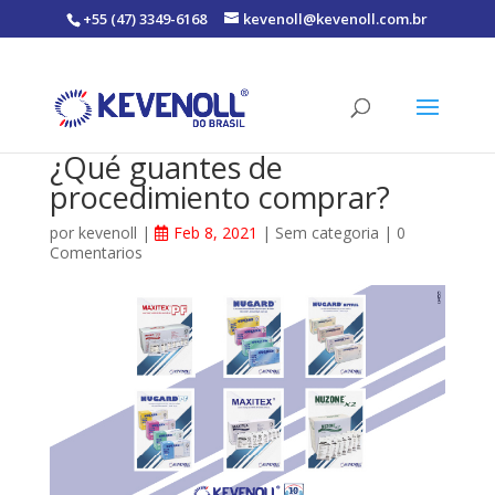
+55 (47) 3349-6168
kevenoll@kevenoll.com.br
¿Qué guantes de
procedimiento comprar?
por
kevenoll
|
Feb 8, 2021
|
Sem categoria
|
0
Comentarios