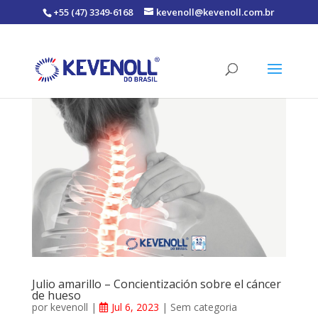
+55 (47) 3349-6168
kevenoll@kevenoll.com.br
Julio amarillo – Concientización sobre el cáncer
de hueso
por
kevenoll
|
Jul 6, 2023
|
Sem categoria