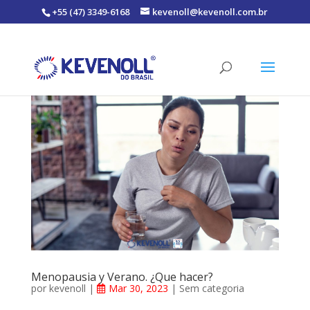
+55 (47) 3349-6168
kevenoll@kevenoll.com.br
Menopausia y Verano. ¿Que hacer?
por
kevenoll
|
Mar 30, 2023
|
Sem categoria