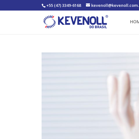
+55 (47) 3349-6168
kevenoll@kevenoll.com.
HO