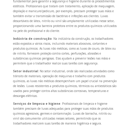
fundamental para garantir a segurança e higiene durante os procedimentos
estéticos. Profissionais que tratam com tratamento, aplicação de maquiagem,
depilação e manicure/pedicure, por exemplo, precisam proteger suas mãos e
também evitar a transmissão de bactérias e infecções aos clientes. Luvas
descartáveis ​​de látex, nitrilo ou vinil são amplamente utilizadas nesse setor,
proporcionando uma barreira protetora entre os produtos químicos utilizados
na pele do profissional e do cliente.
Indústria de construção
: Na indústria da construção, os trabalhadores
estão expostos a vários riscos, incluindo materiais abrasivos, cortantes e
produtos químicos. As luvas não médicas, como as luvas de couro, de látex ou
de nitrilo, fornecem proteção contra cortes, perfurações, abrasões e
substâncias químicas perigosas. Elas ajudam a prevenir lesões nas mãos e
permitem que o trabalhador realize suas tarefas com segurança.
Setor industrial
: No setor industrial, onde são realizadas atividades como
trânsito de materiais, operação de máquinas e trabalho com produtos
químicos, as luvas não médicas desempenham um papel crucial na prevenção
de lesões. Luvas resistentes a produtos químicos, térmicos ou antiestáticos são
usados ​​para proteger contra altas substâncias corrosivas, temperaturas e
descargas elétricas.
Serviços de limpeza e higiene
: Profissionais de limpeza e higiene
também precisam de luvas adequadas para proteger suas mãos de produtos
químicos agressivos, germes e contaminação. Luvas de borracha, nitrilo ou
vinil são comumente utilizadas nesses setores, permitindo que os
trabalhadores realizem suas tarefas de maneira higiênica e segura.