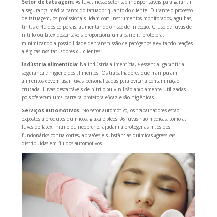
Setor de tatuagem:
As luvas nesse setor são indispensáveis ​​para garantir
a segurança médica tanto do tatuador quanto do cliente. Durante o processo
de tatuagem, os profissionais lidam com instrumentos monitorados, agulhas,
tintas e fluidos corporais, aumentando o risco de infecção. O uso de luvas de
nitrilo ou látex descartáveis ​​proporciona uma barreira protetora,
minimizando a possibilidade de transmissão de patógenos e evitando reações
alérgicas nos tatuadores ou clientes.
Indústria alimentícia
: Na indústria alimentícia, é essencial garantir a
segurança e higiene dos alimentos. Os trabalhadores que manipulam
alimentos devem usar luvas personalizadas para evitar a contaminação
cruzada. Luvas descartáveis ​​de nitrilo ou vinil são amplamente utilizadas,
pois oferecem uma barreira protetora eficaz e são higiênicas.
Serviços automotivos
: No setor automotivo, os trabalhadores estão
expostos a produtos químicos, graxa e óleos. As luvas não médicas, como as
luvas de látex, nitrilo ou neoprene, ajudam a proteger as mãos dos
funcionários contra cortes, abrasões e substâncias químicas agressivas
distribuídas em fluidos automotivos.