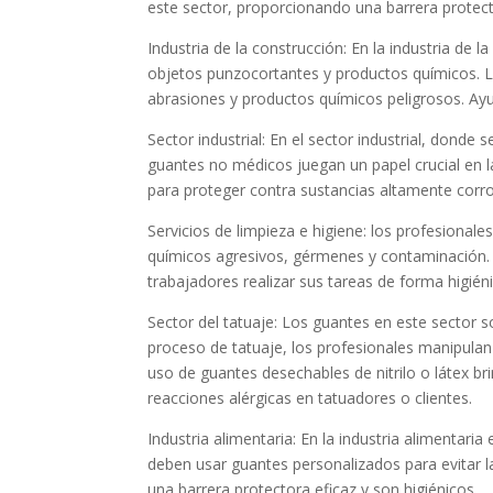
este sector, proporcionando una barrera protector
Industria de la construcción: En la industria de 
objetos punzocortantes y productos químicos. Lo
abrasiones y productos químicos peligrosos. Ayu
Sector industrial: En el sector industrial, dond
guantes no médicos juegan un papel crucial en la
para proteger contra sustancias altamente corro
Servicios de limpieza e higiene: los profesiona
químicos agresivos, gérmenes y contaminación. Lo
trabajadores realizar sus tareas de forma higién
Sector del tatuaje: Los guantes en este sector 
proceso de tatuaje, los profesionales manipulan 
uso de guantes desechables de nitrilo o látex b
reacciones alérgicas en tatuadores o clientes.
Industria alimentaria: En la industria alimentar
deben usar guantes personalizados para evitar l
una barrera protectora eficaz y son higiénicos.