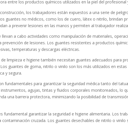
a entre los productos químicos utilizados en la piel del profesional y
la construcción, los trabajadores están expuestos a una serie de peligr
s guantes no médicos, como los de cuero, látex o nitrilo, brindan pr
dan a prevenir lesiones en las manos y permiten al trabajador realiza
e se llevan a cabo actividades como manipulación de materiales, opera
 prevención de lesiones. Los guantes resistentes a productos químico
sivas, temperaturas y descargas eléctricas.
les de limpieza e higiene también necesitan guantes adecuados para 
s guantes de goma, nitrilo o vinilo son los más utilizados en estas i
ica y segura.
son fundamentales para garantizar la seguridad médica tanto del tatua
instrumentos, agujas, tintas y fluidos corporales monitoreados, lo qu
rinda una barrera protectora, minimizando la posibilidad de transmisi
ia es fundamental garantizar la seguridad e higiene alimentaria. Los t
a contaminación cruzada. Los guantes desechables de nitrilo o vinilo