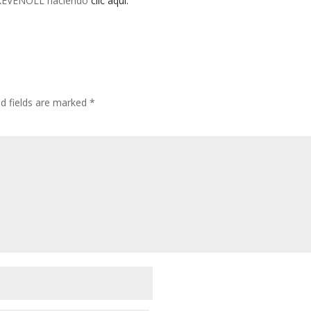
 KEVENOLL haciendo
clic aquí.
ed fields are marked
*