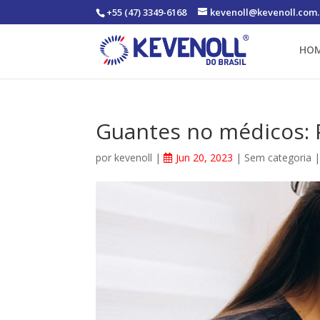
+55 (47) 3349-6168
kevenoll@kevenoll.com.
HO
Guantes no médicos: P
por
kevenoll
|
Jun 20, 2023
|
Sem categoria