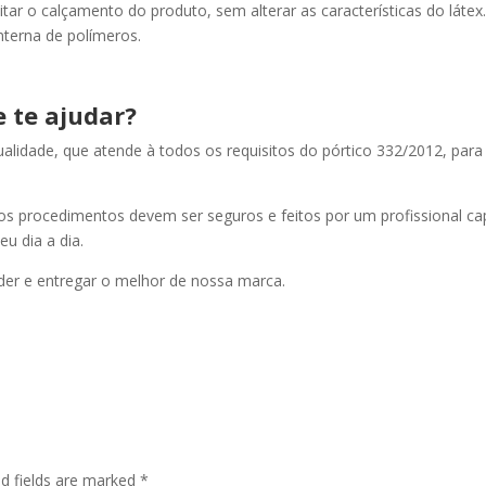
cilitar o calçamento do produto, sem alterar as características do lát
terna de polímeros.
e te ajudar?
qualidade, que atende à todos os requisitos do pórtico 332/2012, pa
os procedimentos devem ser seguros e feitos por um profissional 
u dia a dia.
er e entregar o melhor de nossa marca.
ed fields are marked
*