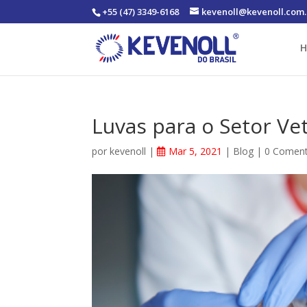
+55 (47) 3349-6168
kevenoll@kevenoll.com.
Luvas para o Setor Ve
por
kevenoll
|
Mar 5, 2021
|
Blog
|
0 Coment