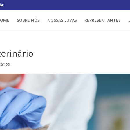
br
HOME
SOBRE NÓS
NOSSAS LUVAS
REPRESENTANTES
terinário
ários