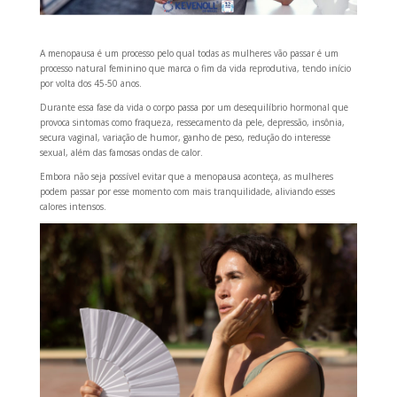
A menopausa é um processo pelo qual todas as mulheres vão passar é um
processo natural feminino que marca o fim da vida reprodutiva, tendo início
por volta dos 45-50 anos.
Durante essa fase da vida o corpo passa por um desequilíbrio hormonal que
provoca sintomas como fraqueza, ressecamento da pele, depressão, insônia,
secura vaginal, variação de humor, ganho de peso, redução do interesse
sexual, além das famosas ondas de calor.
Embora não seja possível evitar que a menopausa aconteça, as mulheres
podem passar por esse momento com mais tranquilidade, aliviando esses
calores intensos.