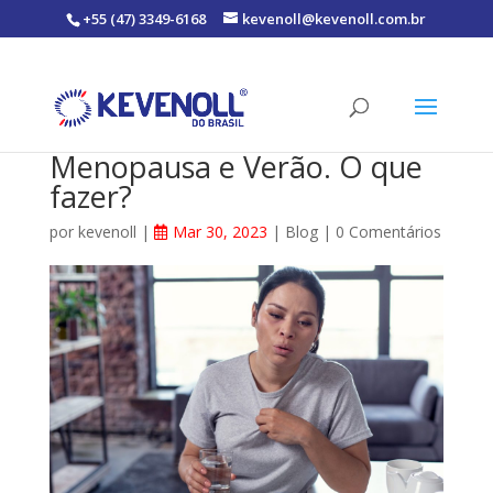
+55 (47) 3349-6168
kevenoll@kevenoll.com.br
Menopausa e Verão. O que
fazer?
por
kevenoll
|
Mar 30, 2023
|
Blog
|
0 Comentários