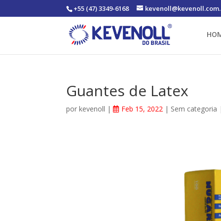
+55 (47) 3349-6168
kevenoll@kevenoll.com.
HO
Guantes de Latex
por
kevenoll
|
Feb 15, 2022
|
Sem categoria